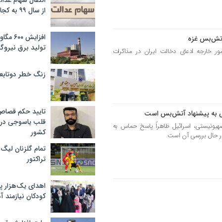
انتقال سهام عدا
از سال ۹۹ به کجا رسید؟
افزایش ۰
آتش‌بس غزه
تولید برق نیروگا
خارجه ادعای دخالت ایران در مذاکرات
زنگ خطر دوتابعی
تایید حکم قصا
س به پیشنهاد آتش‌بس است
قلب یاسوجی در د
ونیستی، اسرائیل ظاهراً پاسخ حماس به
کشور
در حال بررسی آن است.
تمام گلزنان لیگ‌
تراکتور
اهدای یک‌هزار 
کودکان نیازمند آ