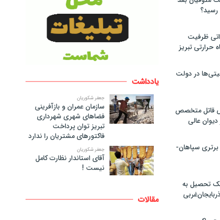
لت متوفیان بعد
۶۰ مگاواتی ظرفیت
ه حرارتی تبریز
تی‌ها در دولت
یادداشت
جعفر شکوریان
سازمان عمران و بازآفرینی
ص قاتل متخصص
فضاهای شهری شهرداری
یوان عالی
تبریز توان پرداخت
فاکتورهای مشتریان را ندارد
 برتری سپاهان-
جعفر شکوریان
آقای استاندار نظارت کامل
نیست !
پک تحصیل به
ذربایجان‌غربی
مقالات