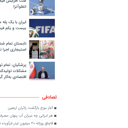
علت افزایش قی
انفلوآنزا
ایران با یک پله 
بیست و یکم فیف
تابستان تمام شد
استیجاری اجرا ن
پزشکیان: تمام تو
مشکلات تولیدکنن
اقتصادی به‌کار گر
تصادفی
آغاز موج بازگشت زائران اربعین
هر ایرانی چه میزان آب پنهان مصرف
قاچاق روزانه ۲۰ میلیون لیتر فرآورده نفتی