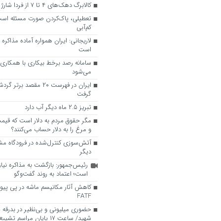
کالابرگ دهک‌های ۴ تا ۷ از فردا شارژ می‌شود
تعطیلی، پاک‌کردن صورت مسئله اس
کم‌آبی
لاریجانی: ایران همواره آماده مذاکره ع
است
سامانه رصد برخط بیکاری با همکاری 
می‌شود
ایران در فهرست ۲۰ مقصد ب
گرفت
تبریز ۲.۵ ماه دیگر آب دارد
مگر حقوق مردم به دلار است که قی
و مرغ را به دلار حساب می‌کنند؟
آتش‌سوزی کنترل‌شده در فرودگاه مش
دیگر
رئیس‌جمهور: بازگشت به مذاکره نی
است؛ اعتماد به روند گفت‌وگو
کاهش آثار مکانیسم ماشه در پی پیوس
FATF
حضوری میلیونی و بی‌نظیر در بدرقه ت
شهید/ ساعت ۱۷ پایان مراسم تشییع در پایتخت