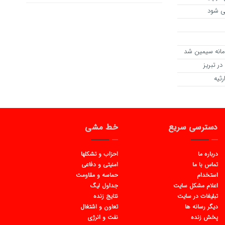
می شود
امانه سیمین شد
ر تبریز
رثیه
دسترسی سریع
خط مشی
درباره ما
احزاب و تشکلها
تماس با ما
امنیتی و دفاعی
استخدام
حماسه و مقاومت
اعلام مشکل سایت
جداول لیگ
تبلیغات در سایت
نتایج زنده
دیگر رسانه ها
تعاون و اشتغال
پخش زنده
نفت و انرژی