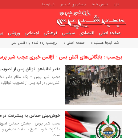
تازه
تماس با ما
جستجوی کد خبر
درباره ما
صفحه اصلی
اقتصادی
سیاسی
فرهنگی
اجتماعی
ورزشی
بی
شما اینجا هستید »
صفحه اصلی »
برچسب زده شده با : آتش بس
برچسب : بایگانی‌های آتش بس - آژانس خبری عجب شیر پر
دفتر نتانیاهو: توافق پس از تصویب 
17 مهر 1404
عجب شیر پرس - یک مقام دفتر نخس
آتش‌بس در غزه پس از تصویب توافق در ک
خوش‌بینی حماس به پیشرفت در مذ
16 مهر 1404
عجب شیر پرس - جنبش حماس امروز چها
مذاکرات شرم الشیخ با مثبت‌اندیشی و 
است.