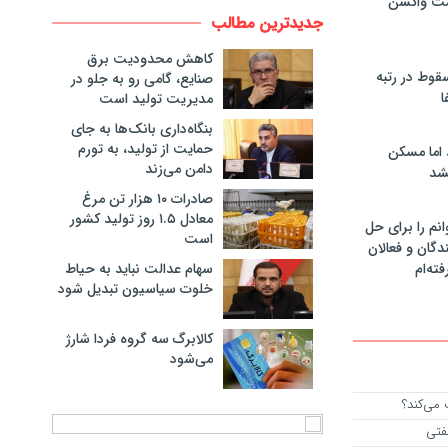
مت واکسن
جدیدترین مطالب
کاهش محدودیت برق
سقوط در رتبه
صنایع، گامی رو به جلو در
ا
مدیریت تولید است
بنگاه‌داری بانک‌ها به جای
حمایت از تولید، به تورم
 اما مسکن
دامن می‌زند
شد
صادرات ۱۰ هزار تن مرغ
معادل ۱.۵ روز تولید کشور
انم را برای حل
است
دگان و فعالان
سهام عدالت نباید به حیاط
فته‌ام
خلوت سیاسیون تبدیل شود
کالابرگ سه گروه فردا شارژ
می‌شود
 می‌کند؟