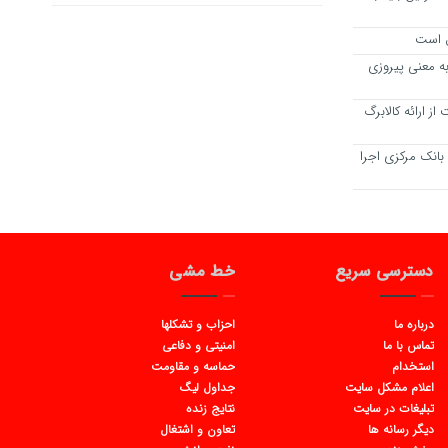
ول است
ه معنی پیروزی
ز ارائه کالابرگ
بانک مرکزی اجرا
دسترسی سریع
خط مشی
درباره ما
احزاب و تشکلها
تماس با ما
امنیتی و دفاعی
استخدام
حماسه و مقاومت
اعلام مشکل سایت
جداول لیگ
تبلیغات در سایت
نتایج زنده
دیگر رسانه ها
تعاون و اشتغال