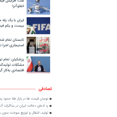
علت افزایش قی
انفلوآنزا
ایران با یک پله 
بیست و یکم فیف
تابستان تمام شد
استیجاری اجرا ن
پزشکیان: تمام تو
مشکلات تولیدکنن
اقتصادی به‌کار گر
تصادفی
نوسان قیمت ها در بازار طلا حدود 
رد ادعای دخالت ایران در مذاکرات آ
تولید، انتقال و توزیع سوخت بدون وق