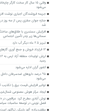
وقتی ۱۵ سال کار سخت کارگر چاپخا
می‌شود
جریمه فروشندگان اجباری نوشت افزار
جنازه جوان سقزی پس از سه روز در س
شد
سمنانی‌ها زیر چتر تأمین اجتماعی
تبریز ۲.۵ ماه دیگر آب دارد
۱۲ قرارداد فروش و جمع آوری گازهای مشعل امضا شد
رسید
کشور گران اداره می‌شود
۹۵ درصد دارو‌های ضدسرطان داخل 
می‌شود
توانیر افزایش قیمت برق را تکذیب ک
ایجاد مرکز هوش مصنوعی شمال‌غرب د
نوش آبادی مطرح کرد: عراقچی در «ت
فصل نوینی در توسعه مناسبات سیاس
مظفری‌زاده: آلوز بازیکن تراکتور است