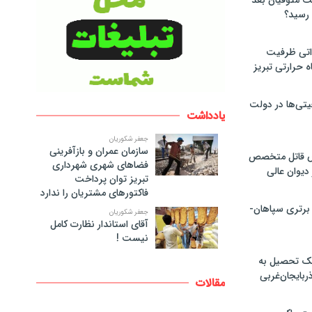
لت متوفیان بعد
۶۰ مگاواتی ظرفیت
ه حرارتی تبریز
تی‌ها در دولت
یادداشت
جعفر شکوریان
سازمان عمران و بازآفرینی
ص قاتل متخصص
فضاهای شهری شهرداری
یوان عالی
تبریز توان پرداخت
فاکتورهای مشتریان را ندارد
 برتری سپاهان-
جعفر شکوریان
آقای استاندار نظارت کامل
نیست !
پک تحصیل به
ذربایجان‌غربی
مقالات