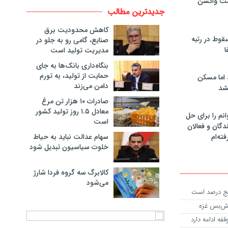
مت واکسن
جدیدترین مطالب
کاهش محدودیت برق
سقوط در رتبه
صنایع، گامی رو به جلو در
ا
مدیریت تولید است
بنگاه‌داری بانک‌ها به جای
حمایت از تولید، به تورم
 اما مسکن
دامن می‌زند
شد
صادرات ۱۰ هزار تن مرغ
معادل ۱.۵ روز تولید کشور
انم را برای حل
است
دگان و فعالان
سهام عدالت نباید به حیاط
فته‌ام
خلوت سیاسیون تبدیل شود
کالابرگ سه گروه فردا شارژ
می‌شود
پنج درصد است
تش‌بس غزه
فه ادامه دارد