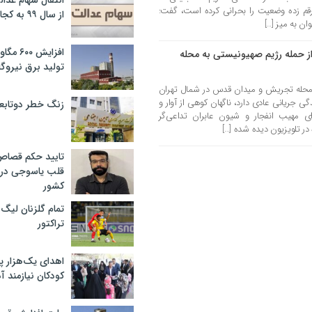
انتقال سهام عدا
رقم زده وضعیت را بحرانی کرده است، گفت:
از سال ۹۹ به کجا رسید؟
وان به میز […]
افزایش ۰
ز حمله رژیم صهیونیستی به محله
تولید برق نیروگا
ت ۱۵ روز یکشنبه ۲۵ خرداد ۱۴۰۴، محله تجریش و میدان قدس در شمال تهران
جریانی عادی دارد، ناگهان کوهی از آوار و
زنگ خطر دوتابعی
ی مهیب انفجار و شیون عابران تداعی‌گر
در تلویزیون دیده شده […]
تایید حکم قصا
قلب یاسوجی در د
کشور
تمام گلزنان لیگ‌
تراکتور
اهدای یک‌هزار 
کودکان نیازمند آ