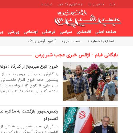
تازه
تماس با ما
جستجوی کد خبر
درباره ما
صفحه اصلی
اقتصادی
سیاسی
فرهنگی
اجتماعی
ورزشی
بی
شما اینجا هستید »
صفحه اصلی »
آرشیو : آرشیو وبلاگ
بایگانی فیلم - آژانس خبری عجب شیر پرس
خروج اتباع غیرمجاز از گذرگاه «دوغا
21 تیر 1404
به گزارش عجب شیر پرس به نقل از ایس
بیشترین حجم خروج اتباع افغانستانی از
شده‌اند که از این تعداد، ۱۸۰ هزار نفر تنها مربوط به […]
رئیس‌جمهور: بازگشت به مذاکره نیا
21 تیر 1404
گفت‌وگو
به گزارش عجب شیر پرس به نقل از ایر
کارلسون» خبرنگار آمریکایی با تاکید بر ای