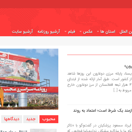
ن الملل
استان ها
عکس
فیلم
آرشیو روزنامه
آرشیو سایت
رون»
نا، پایانه مرزی دوغارون این روزها شاهد
 کشور است. طبق آمار ارائه شده از ابتدای
سال جاری تا تاریخ ۱۳ تیرماه حدود ۴۹۰ هزار تبعه افغانستان از مرز دوغارون خارج
زمند یک شرط است؛ اعتماد به روند
محبوب
جدید
دیدگاهها
نا، مسعود پزشکیان در گفت‌وگو با «تاکر
نکه ما با مذاکره مشکلی نداریم،اما فجایعی که