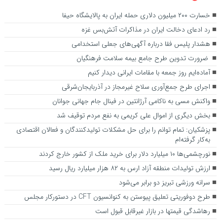
خسارت ۲۰۰ میلیون دلاری حمله ایران به پالایشگاه حیفا
رد ادعای دخالت ایران در مذاکرات آتش‌بس غزه
هشدار پلیس فقا درباره آگهی‌های جعلی استخدامی
ضرورت تدوین طرح جامع بیمه سلامت فرهنگیان
آماده‌ایم روز جمعه با مقامات ایرانی دیدار کنیم
اجرای طرح جمع‌آوری سلاح غیرمجاز در آذربایجان‌شرقی
واکنش مسی به ناکامی آرژانتین در فینال جام جهانی جوانان
بخش دیگری از اموال علی کریمی به نفع مردم توقیف شد
پزشکیان: تمام توانم را برای حل مشکلات تولیدکنندگان و فعالان اقتصادی
به‌کار گرفته‌ام
نورچشمی‌ها ۱۰ میلیارد دلار برای خرید ملک از کشور خارج کردند
ارزش تولیدات منطقه آزاد ارس به ۸۲ هزار میلیارد ریال رسید
سرانه ورزشی تبریز دو برابر می‌شود
طرح دوفوریتی تعلیق پیوستن به کنوانسیون CFT در دستورکار مجلس
رهاشدگی قیمتها در بازار غیرقابل قبول است