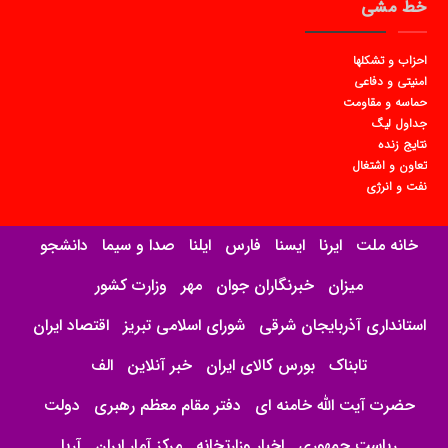
خط مشی
احزاب و تشکلها
امنیتی و دفاعی
حماسه و مقاومت
جداول لیگ
نتایج زنده
تعاون و اشتغال
نفت و انرژی
خانه ملت
ایرنا
ایسنا
فارس
ایلنا
صدا و سیما
دانشجو
میزان
خبرنگاران جوان
مهر
وزارت کشور
استانداری آذربایجان شرقی
شورای اسلامی تبریز
اقتصاد ایران
تابناک
بورس کالای ایران
خبر آنلاین
الف
حضرت آیت الله خامنه ای
دفتر مقام معظم رهبری
دولت
ریاست جمهوری
اخبار وزارتخانه
مرکز آمار ایران
آریا