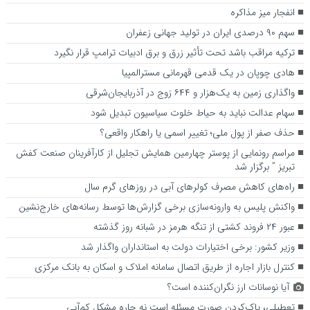
انفجار میز مذاکره
سهم ۹۰ درصدی ایران در تولید جهانی زعفران
ترکیه مراقب باشد تحت تأثیر زرق و برق ادبیات ترامپ قرار نگیرد
هادی چوپان در یک قدمی قهرمانی مسترالمپیا
واگذاری زمین به یک‌هزار و ۶۴۴ زوج در آذربایجان‌شرقی
سهام عدالت نباید به حیاط خلوت سیاسیون تبدیل شود
حذف صفر از پول ملی؛ تغییر اسمی یا راهکار واقعی؟
مراسم رونمایی از پوستر چهارمین همایش تجلیل از کارآفرینان صنعت کفش
تبریز ” برگزار شد
راه‌های کاهش مصرف کولرهای آبی در روزهای گرم سال
واکنش پلیس به وارونه‌سازی برخی گزارش‌ها توسط رسانه‌های خارج‌نشین
عبور ۲۴ فروند کشتی از تنگه هرمز در شبانه روز گذشته
وزیر کشور: برخی اختیارات دولت به استانداران واگذار شد
کنترل بازار اجاره از طریق اتصال سامانه املاک و اسکان به بانک مرکزی
آیا نوسانات ارز نگران‌کننده است؟
تعطیلی، پاک‌کردن صورت مسئله است نه چاره مشکل کم‌آبی