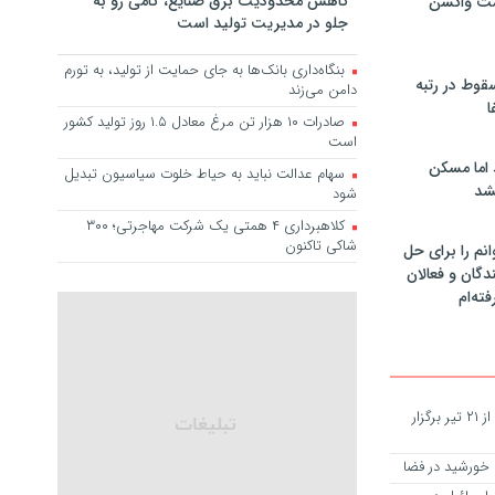
کاهش محدودیت برق صنایع، گامی رو به
مت واکسن
جلو در مدیریت تولید است
بنگاه‌داری بانک‌ها به جای حمایت از تولید، به تورم
سقوط در رتبه
دامن می‌زند
ا
صادرات ۱۰ هزار تن مرغ معادل ۱.۵ روز تولید کشور
است
 اما مسکن
سهام عدالت نباید به حیاط خلوت سیاسیون تبدیل
شد
شود
کلاهبرداری ۴ همتی یک شرکت مهاجرتی؛ ۳۰۰
شاکی تاکنون
انم را برای حل
دگان و فعالان
فته‌ام
کاظمی: امتحانات نهایی دانش‌آموزان از ۲۱ تیر برگزار
خورشید در فضا