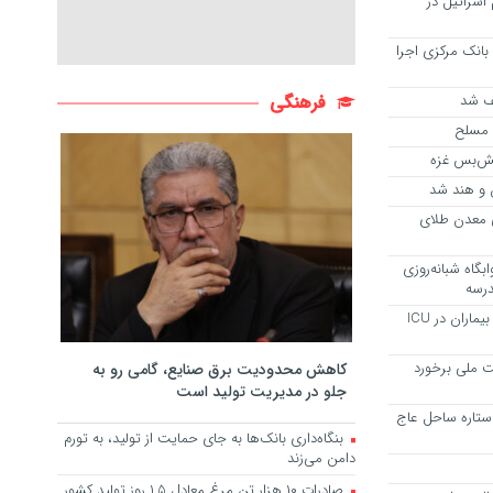
اسرائیل در
بانک مرکزی اجرا
فرهنگی
 مسلح
تش‌بس غزه
ن و هند شد
دازی معدن طلای
بگاه شبانه‌روزی
درسه
یت ملی برخورد
کاهش محدودیت برق صنایع، گامی رو به
جلو در مدیریت تولید است
 ستاره ساحل عاج
بنگاه‌داری بانک‌ها به جای حمایت از تولید، به تورم
دامن می‌زند
صادرات ۱۰ هزار تن مرغ معادل ۱.۵ روز تولید کشور