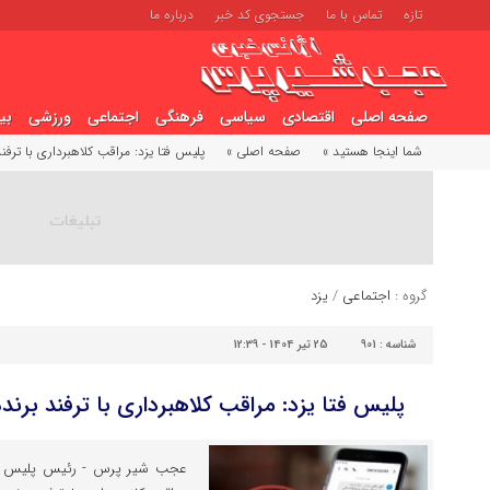
تازه
تماس با ما
جستجوی کد خبر
درباره ما
صفحه اصلی
اقتصادی
سیاسی
فرهنگی
اجتماعی
ورزشی
بی
شما اینجا هستید »
صفحه اصلی »
پلیس فتا یزد: مراقب کلاهبرداری با ترف
گروه :
اجتماعی
/
یزد
شناسه :
901
25 تیر 1404 - 12:39
پلیس فتا یزد: مراقب کلاهبرداری با ترفند برن
عجب شیر پرس - رئیس پلیس فتا