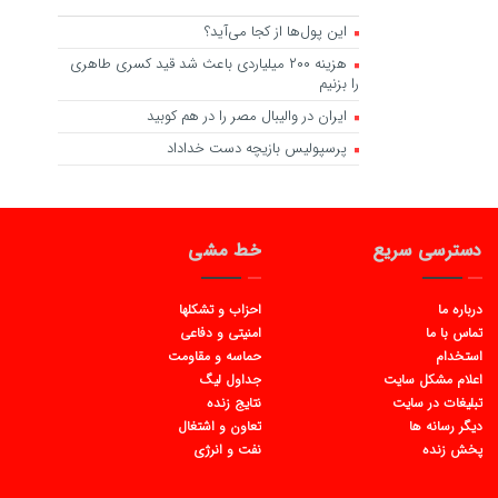
این پول‌ها از کجا می‌آید؟
هزینه ۲۰۰ میلیاردی باعث شد قید کسری طاهری
را بزنیم
ایران در والیبال مصر را در هم کوبید
پرسپولیس بازیچه دست خداداد
دسترسی سریع
خط مشی
درباره ما
احزاب و تشکلها
تماس با ما
امنیتی و دفاعی
استخدام
حماسه و مقاومت
اعلام مشکل سایت
جداول لیگ
تبلیغات در سایت
نتایج زنده
دیگر رسانه ها
تعاون و اشتغال
پخش زنده
نفت و انرژی