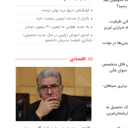
لت متوفیان بعد
اپلیکیشن «برق من» پولی نیست
زائران از خدمات اربعین رضایت دارند
۶۰ مگاواتی ظرفیت
راه جدید هوایی به اربعین ۳۰ میلیون تومان
ه حرارتی تبریز
اجرای آموزش ترکیبی در سال جدید تحصیلی/
بازنگری ظرفیت پذیرش دانشجو
تی‌ها در دولت
اقتصادی
ص قاتل متخصص
یوان عالی
 برتری سپاهان-
پک تحصیل به
ذربایجان‌غربی