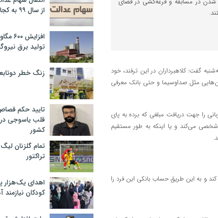
انتقال سهام عدا
ه شدن در مسابقه و قرعه‌کشی در فضای
از سال ۹۹ به کجا رسید؟
ند.
افزایش ۰
تولید برق نیروگا
نبه گفت: کلاهبرداران در این ترفند، خود
زنگ خطر دوتابعی
مان‌هایی مثل صداوسیما و حتی بانک معرفی
تایید حکم قصا
بانی را جهت دریافت مبلغی که برده به پای
قلب یاسوجی در د
 شخصی می‌کند و یا اینکه به طور مستقیم
کشور
.
تمام گلزنان لیگ‌
تراکتور
د و به این طریق حساب بانکی این فرد را
اهدای یک‌هزار 
کودکان نیازمند آ