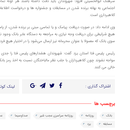
سرهنگ ابوالحسینی افزود: شهروندان باید دقت داشته باشند هر گونه تماس
اجتماعی به بهانه برنده شدن در مسابقات و جشنواره ها و درخواست اطلا
کلاهبرداری است.
وی ادامه داد: در صورت دریافت پیامک و یا تماسی مبنی بر برنده شدن، از پ
هیچ شرایطی برای دریافت وجه نیازی به مراجعه به دستگاه عابر بانک وجود ن
سوی بانک که معمولا با عنوان محرمانه نیز ارسال می‌شود را در اختیار هیچ فردی
رئیس پلیس فتا استان یزد گفت: شهروندان هشدارهای پلیس فتا را جدی گر
مواجه نشوند چون کلاهیرداران با جلب نظر مالباختگان نسبت به اخذ رمز بانکی
خالی می کنند.
اشتراک گذاری :
لینک کوتا
برچسب ها
بانک
روزنامه
روزنامه سراسری عجب شیر
صداوسیما
عج
مسابقه
یزد