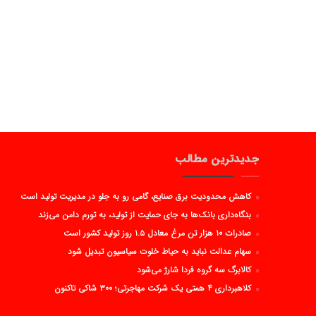
جدیدترین مطالب
کاهش محدودیت برق صنایع، گامی رو به جلو در مدیریت تولید است
بنگاه‌داری بانک‌ها به جای حمایت از تولید، به تورم دامن می‌زند
صادرات ۱۰ هزار تن مرغ معادل ۱.۵ روز تولید کشور است
سهام عدالت نباید به حیاط خلوت سیاسیون تبدیل شود
کالابرگ سه گروه فردا شارژ می‌شود
کلاهبرداری ۴ همتی یک شرکت مهاجرتی؛ ۳۰۰ شاکی تاکنون