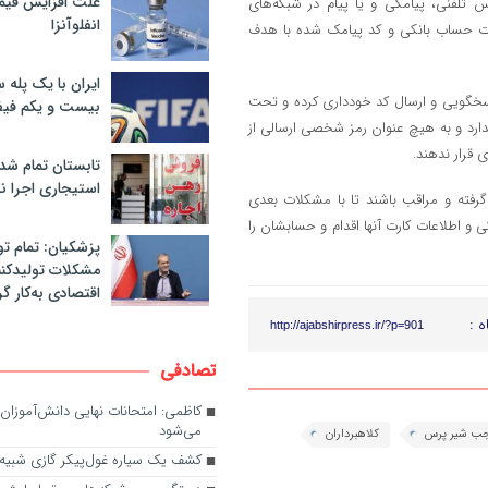
علت افزایش قی
 تلفنی، پیامکی و یا پیام در شبکه‌های
انفلوآنزا
عات حساب بانکی و کد پیامک شده با هدف
ایران با یک پله 
اسخگویی و ارسال کد خودداری کرده و تحت
بیست و یکم فیف
دارد و به هیچ عنوان رمز شخصی ارسالی از
 قرار ندهند.
تابستان تمام شد
استیجاری اجرا ن
فته و مراقب باشند تا با مشکلات بعدی
 و اطلاعات کارت آنها اقدام و حسابشان را
پزشکیان: تمام تو
مشکلات تولیدکنن
اقتصادی به‌کار گر
ه :
http://ajabshirpress.ir/?p=901
تصادفی
می‌شود
ب شیر پرس
کلاهبرداران
کشف یک سیاره غول‌پیکر گازی شبیه 