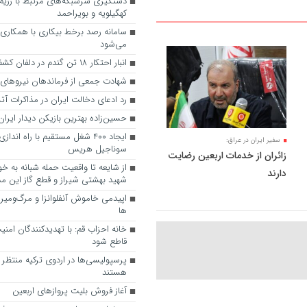
دستگیری سرشبکه‌های مرتبط با رژیم 
کهگیلویه و بویراحمد
سامانه رصد برخط بیکاری با همکاری 
می‌شود
انبار احتکار ۱۸ تن گندم در دلفان کشف شد
شهادت جمعی از فرماندهان نیروهای
رد ادعای دخالت ایران در مذاکرات آ
حسین‌زاده بهترین بازیکن دیدار ایرا
ایجاد ۴۰۰ شغل مستقیم با راه ان
سفیر ایران در عراق:
سوناجیل هریس
زائران از خدمات اربعین رضایت
از شایعه تا واقعیت حمله شبانه به خوا
دارند
شهید بهشتی شیراز و قطع گاز این م
ها
خانه احزاب قم: با تهدیدکنندگان امن
قاطع شود
پرسپولیسی‌ها در اردوی ترکیه منتظر
هستند
آغاز فروش بلیت پروازهای اربعین