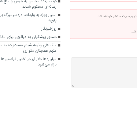
دو نماینده مجلس به حبس و منع فع
رسانه‌ای محکوم شدند
امتیاز ویژه به واردات، دردسر بزرگ بر
 در وبسایت منتشر خواهد شد.
پارچه
روزخبرنگار
 شد.
دستور پزشکیان به عراقچی برای مذاکر
ملک‌های وثیقه شبنم نعمت‌زاده به م
متهم همچنان متواری
میلیارد‌ها دلار ارز در اختیار تراستی‌ها
بازار می‌شود