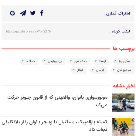
اشتراک گذاری :
لینک کوتاه :
http://ajabshirpress.ir/?p=2279
برچسب ها
اسکوچیچ
ایسنا
بانک شهر
پرسپولیس
خداداد
سرخپوشان
فوتبال
فینال
اخبار مشابه
موتورسواری بانوان؛ واقعیتی که از قانون جلوتر حرکت
می‌کند
کمیته پارالمپیک، بسکتبال با ویلچر بانوان را از بلاتکلیفی
نجات داد