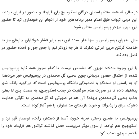
در حالی که همه منتظر امضای دراگان اسکوچیچ پای قرارداد و حضور در ایران بودند،
این مربی کروات طبق اعلام مدیر برنامه‌های خود از انجام آن خودداری کرد تا حضور
این مربی نیز در پرسپولیس منتفی شود
.
حال مدیران پرسپولیس و سهامدار عمده این تیم برابر فشار هواداران چاره‌ای جز به
خدمت گرفتن مربی ایرانی ندارند تا هر چه زودتر تیم را جمع جور و آماده حضور در
فصل بعد کند
.
با این وجود خداداد عزیزی که مشخص نیست با کدام مجوز همه کاره پرسپولیس
شده، از احتمال حضور مربیانی چون یحیی گل محمدی در پرسپولیس خبر می‌دهد!
آیا به راستی او سخنگو و تصمیم‌گیر باشگاه پرسپولیس است که می‌گوید بانک شهر
پیشنهاد داده تا در صورت عدم موفقیت در جذب اسکوچیچ، به سمت پلن
B
یعنی
جذب یحیی گل‌محمدی بروند؟ آن هم در صورتی که گل‌محمدی به تازگی هدایت
دهوک عراق را پذیرفته و خرید بازیکنان مد نظرش را هم آغاز کرده است
.
پرسپولیس به همین راحتی ضربه خورد، آسیا از دستش رفت، اوسمار قهر کرد و
اسکوچیچ هم نیامد. از سوی دیگر سرپرست فصل گذشته تراکتور هم قرارداد خود را
با تیم تبریزی تمدید کرد
.