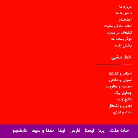
درباره ما
تماس با ما
استخدام
اعلام مشکل سایت
تبلیغات در سایت
دیگر رسانه ها
پخش زنده
خط مشی
احزاب و تشکلها
امنیتی و دفاعی
حماسه و مقاومت
جداول لیگ
نتایج زنده
تعاون و اشتغال
نفت و انرژی
خانه ملت
ایرنا
ایسنا
فارس
ایلنا
صدا و سیما
دانشجو