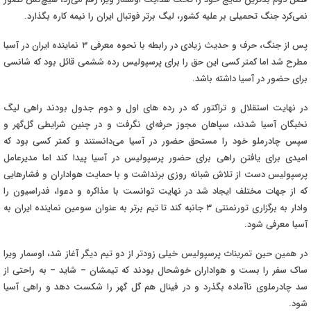
نمی‌کرد جنگ تحمیلی بر علیه کشور، لیگ برتر فوتبال ایران را نیمه کاره بگذارد
.
پس از جنگ، حرف و حدیث زیادی در رابطه با نحوه معرفی ۳ نماینده ایران در آسیا
مطرح شد اما کمتر کسی این حق را برای پرسپولیس رده ششمی قائل بود که شانسی
برای حضور در آسیا داشته باشد
.
در نهایت استقلال و تراکتور که در رده های اول و دوم جدول بودند راهی لیگ
نخبگان آسیا شدند، سپاهان مجوز حرفه‌ای نگرفت و در چنین شرایطی گل‌گهر و
سپس چادرملو خود را مستحق حضور در آسیا می‌دانستند و کمتر کسی بود که
امیدی برای یافتن راهی برای حضور پرسپولیس در آسیا پیدا کند اما مدیرعامل
پرسپولیس دست از تلاش شبانه روزی برنداشت و با حمایت هواداران و فشارهایی
که از جهات مختلف ایجاد شد در نهایت توانست با مذاکره و دعوا، فدراسیون را
وادار به برگزاری تورنمنتی ۳ جانبه کند تا تیم برتر به عنوان سومین نماینده ایران به
آسیا معرفی شود
.
در همین حین تمرینات پرسپولیس خیلی زودتر از دو تیم دیگر آغاز شد، اوسمار ویرا
ساک سفر را بست و هواداران خوشحال بودند که تیمشان – شاید – به راحتی از
سد چادرملوی ناآماده بگذرد و در فینال هم گل گهر را شکست دهد و راهی آسیا
شود
.