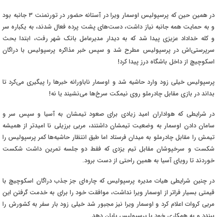
در همین حین که پرسپولیس اوسمار ویرا در آستانه حضور در تورنمنت ۳ جانبه بود
و به حمایت همه جانبه نیاز داشت، دست‌های پشت پرده فعال شدند، به یکباره سر
و کله خداداد عزیزی پیدا شد که به دیدار مدیرعامل بانک شهر رفت، ابتدا بحث
سرپرستی‌اش در پرسپولیس مطرح شد و سپس خبر مذاکره پرسپولیس با دراگان
اسکوچیچ از داخل باشگاه درز پیدا کرد
!
پرسپولیس خیلی زود وارد حاشیه شد و اوسمار ناباورانه خبرها را پیگیری می‌کرد تا
بداند در بازی مقابل چادرملو روی نیمکت سرخ‌ها می‌نشیند یا نه
!
در شرایطی که هواداران امید زیادی برای صعود تیمشان به آسیا و سپس سر و
سامان دادن اوسمار به وضعیت تیمشان داشتند، مربی برزیلی نا امیدتر از همیشه
تیمش را مقابل چادرملو به میدان فرستاد اما طبق انتظار حاشیه‌ها کمر پرسپولیس را
شکست و سرخپوشان مقابل تیم یزدی که فقط دو جلسه تمرین داشت شکست
خوردند تا رویای آسیا به همین راحتی از دست برود
.
در چنین شرایطی هیات مدیره پرسپولیس که چاره‌ای جز جذب دراگان اسکوچیچ با
قیمتی بسیار فراتر از اوسمار ویرا نداشت، موافقت خود را برای به خدمت گرفتن این
مربی کروات اعلام کرد و اوسمار ویرا نیز مجبور شد خیلی زود بار سفر به کشورش را
ببندد و به همکاری خود با پرسپولیس پایان دهد
.