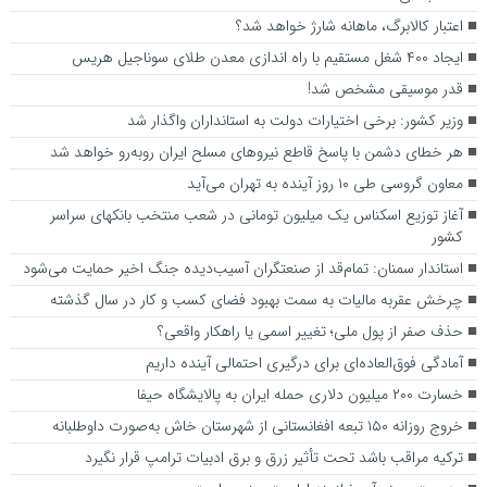
اعتبار کالابرگ، ماهانه شارژ خواهد شد؟
ایجاد ۴۰۰ شغل مستقیم با راه اندازی معدن طلای سوناجیل هریس
قدر موسیقی مشخص شد!
وزیر کشور: برخی اختیارات دولت به استانداران واگذار شد
هر خطای دشمن با پاسخ قاطع نیروهای مسلح ایران روبه‌رو خواهد شد
معاون گروسی طی ۱۰ روز آینده به تهران می‌آید
آغاز توزیع اسکناس یک میلیون تومانی در شعب منتخب بانکهای سراسر
کشور
استاندار سمنان:‌ تمام‌قد از صنعتگران آسیب‌دیده جنگ اخیر حمایت می‌شود
چرخش عقربه مالیات به سمت بهبود فضای کسب و کار در سال گذشته
حذف صفر از پول ملی؛ تغییر اسمی یا راهکار واقعی؟
آمادگی فوق‌العاده‌ای برای درگیری احتمالی آینده داریم
خسارت ۲۰۰ میلیون دلاری حمله ایران به پالایشگاه حیفا
خروج روزانه ۱۵۰ تبعه افغانستانی از شهرستان خاش به‌صورت داوطلبانه
ترکیه مراقب باشد تحت تأثیر زرق و برق ادبیات ترامپ قرار نگیرد