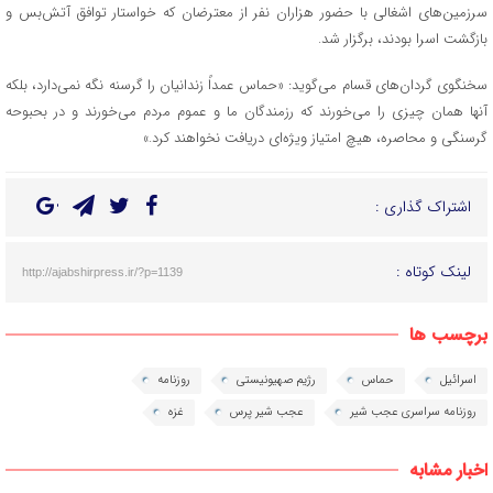
سرزمین‌های اشغالی با حضور هزاران نفر از معترضان که خواستار توافق آتش‌بس و
بازگشت اسرا بودند، برگزار شد.
سخنگوی گردان‌های قسام می‌گوید: «حماس عمداً زندانیان را گرسنه نگه نمی‌دارد، بلکه
آنها همان چیزی را می‌خورند که رزمندگان ما و عموم مردم می‌خورند و در بحبوحه
گرسنگی و محاصره، هیچ امتیاز ویژه‌ای دریافت نخواهند کرد.»
اشتراک گذاری :
لینک کوتاه :
http://ajabshirpress.ir/?p=1139
برچسب ها
اسرائیل
حماس
رژیم صهیونیستی
روزنامه
روزنامه سراسری عجب شیر
عجب شیر پرس
غزه
اخبار مشابه