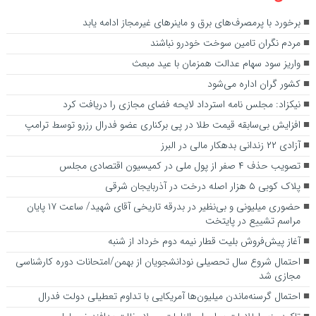
برخورد با پرمصرف‌های برق و ماینرهای غیرمجاز ادامه یابد
مردم نگران تامین سوخت خودرو نباشند
واریز سود سهام عدالت همزمان با عید مبعث
کشور گران اداره می‌شود
نیکزاد: مجلس نامه استرداد لایحه فضای مجازی را دریافت کرد
افزایش بی‌سابقه قیمت طلا در پی برکناری عضو فدرال رزرو توسط ترامپ
آزادی ۲۲ زندانی بدهکار مالی در البرز
تصویب حذف ۴ صفر از پول ملی در کمیسیون اقتصادی مجلس
پلاک کوبی ۵ هزار اصله درخت در آذربایجان شرقی
حضوری میلیونی و بی‌نظیر در بدرقه تاریخی آقای شهید/ ساعت ۱۷ پایان
مراسم تشییع در پایتخت
آغاز پیش‌فروش بلیت‌ قطار نیمه دوم خرداد از شنبه
احتمال شروع سال تحصیلی نودانشجویان از بهمن/امتحانات دوره کارشناسی
مجازی شد
احتمال گرسنه‌ماندن میلیون‌ها آمریکایی با تداوم تعطیلی دولت فدرال