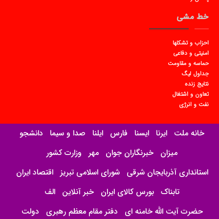
خط مشی
احزاب و تشکلها
امنیتی و دفاعی
حماسه و مقاومت
جداول لیگ
نتایج زنده
تعاون و اشتغال
نفت و انرژی
خانه ملت
ایرنا
ایسنا
فارس
ایلنا
صدا و سیما
دانشجو
میزان
خبرنگاران جوان
مهر
وزارت کشور
استانداری آذربایجان شرقی
شورای اسلامی تبریز
اقتصاد ایران
تابناک
بورس کالای ایران
خبر آنلاین
الف
حضرت آیت الله خامنه ای
دفتر مقام معظم رهبری
دولت