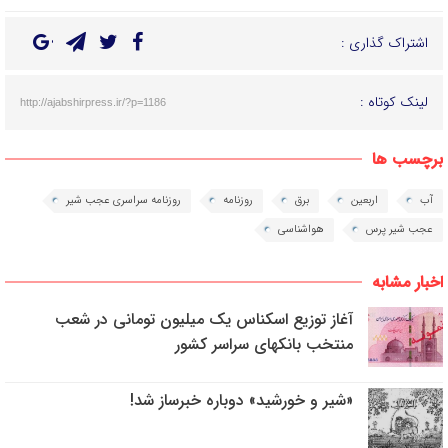
اشتراک گذاری :
لینک کوتاه :
http://ajabshirpress.ir/?p=1186
برچسب ها
آب
اربعین
برق
روزنامه
روزنامه سراسری عجب شیر
عجب شیر پرس
هواشناسی
اخبار مشابه
آغاز توزیع اسکناس یک میلیون تومانی در شعب
منتخب بانکهای سراسر کشور
«شیر و خورشید» دوباره خبرساز شد!