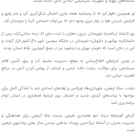
سامانه‌های تهویه و تجهیزات سرمایشی آمادگی کامل داشته باشند.
او همچنین اظهار کرد که تا پنجشنبه هفته جاری احتمال شکل‌گیری گرد و غبار رقیق و
افزایش شرجی هوا در نوار مرزی وجود دارد که می‌تواند احساس گرما را دوچندان کند.
روز گذشته (یکشنبه) شهرستان مرزی دهلران با ثبت دمای ۵۱ درجه سانتی‌گراد، پس از
«شبانکاره» بوشهر و «شوش» خوزستان در جایگاه سومین شهر داغ کشور قرار گرفت و
این در حالی است که «لومار، مهران و دره‌شهر» نیز در جمع گرم‌ترین نقاط استان بودند.
در چنین شرایطی اطلاع‌رسانی به‌ موقع، مدیریت مصرف آب و برق، تأمین اقلام
سرمایشی برای مواکب، رعایت نکات ایمنی و اجتناب از روشن کردن آتش در مراتع
اهمیت حیاتی دارد.
دولت، ستاد اربعین، شهرداری‌ها، اورژانس و نهادهای امدادی باید با آمادگی کامل برای
مواجهه با پیامدهای گرمای شدید و احتمال بروز شرایط اضطراری در استان ایلام
برنامه‌ریزی کنند.
گرمای کم‌سابقه مرداد تنها هشداری طبیعی نیست بلکه آزمونی برای هماهنگی و
مدیریت بحران در آستانه بزرگ‌ترین رویداد مذهبی مردمی سال یعنی پیاده‌روی اربعین
است.