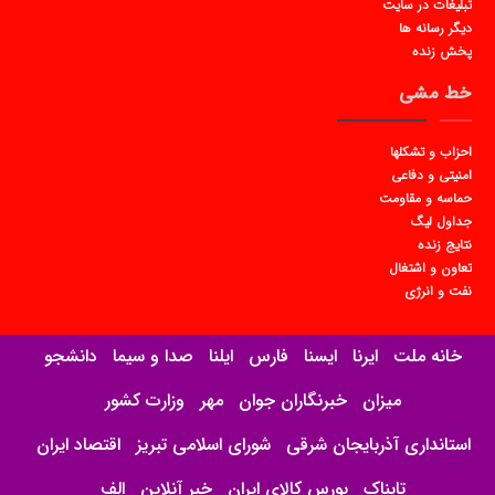
تبلیغات در سایت
دیگر رسانه ها
پخش زنده
خط مشی
احزاب و تشکلها
امنیتی و دفاعی
حماسه و مقاومت
جداول لیگ
نتایج زنده
تعاون و اشتغال
نفت و انرژی
خانه ملت
ایرنا
ایسنا
فارس
ایلنا
صدا و سیما
دانشجو
میزان
خبرنگاران جوان
مهر
وزارت کشور
استانداری آذربایجان شرقی
شورای اسلامی تبریز
اقتصاد ایران
تابناک
بورس کالای ایران
خبر آنلاین
الف