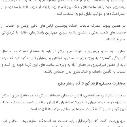
کارشناسان و مقام‌های ایلام از جمله استاندار توصیه می‌کنند که زائران برنامه‌ریزی
پیاده‌روی خود را به ساعت‌های خنک روز (صبح‌ زود یا بعد از غروب آفتاب) محدود و از
استراحتگاه‌ها و مواکب دارای تهویه استفاده کنند.
در همین پیوند مصرف مایعات خنک، پوشیدن لباس‌های نخی روشن و اجتناب از
فعالیت‌های شدید بدنی در فضای باز به عنوان مهم‌ترین راهکارهای مقابله با گرمازدگی
مطرح شده‌اند.
معاون توسعه و پیش‌بینی هواشناسی ایلام در باره با هشدار نسبت به احتمال
گرمازدگی گسترده به‌ ویژه برای سالمندان، کودکان و بیماران قلبی تاکید کرد که مردم
باید از حضور غیرضروری در فضای آزاد به‌ ویژه در ساعت‌های اوج گرما خودداری کنند و
نسبت به تأمین مایعات و خنک‌سازی بدن حساس باشند.
مخاطرات محیطی؛ از باد گرم تا گرد و غبار مرزی
بر پایه اعلام اداره هواشناسی، افزون بر دمای کم‌سابقه، وزش باد در مناطق مرزی استان
به‌ ویژه در محدوده مهران تا «چیلات» دهلران افزایش یافته و همین موضوع بر خطر
بروز گرد و غبار و آشفتگی در سازه‌های موقتی موکب‌ها افزوده است.
میهن‌پرست گفت که موکب‌داران باید نسبت به استحکام سایه‌بان‌ها، مخازن آب،