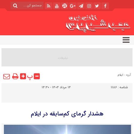
پ
گروه :
ایلام
شناسه :
1186
14 مرداد 1404 - 14:30
هشدار گرمای کم‌سابقه در ایلام