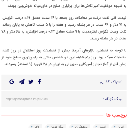
به نتیجه موفقیت‌آمیز تلاش‌ها برای برقراری صلح در خاورمیانه خوش‌بین بودند
.
قیمت آتی نفت برنت در معاملات روز جمعه با ۱۴
سنت معادل ۰.۱۹ درصد افزایش،
به ۷۱ دلار و ۹۴ سنت در هر بشکه رسید و هفته را با ۵ سنت کاهش به پایان رساند.
نفت وست تگزاس اینترمدیت با ۹ سنت معادل ۰.۱۳ درصد افزایش، به ۶۸ دلار و ۷۸
سنت در هر بشکه رسید
.
با توجه به تعطیلی بازارهای آمریکا پیش از تعطیلات روز استقلال در روز شنبه،
معاملات سبک بود. روز پنجشنبه، این دو شاخص نفتی به پایین‌ترین سطح خود از
زمان قبل از آغاز تجاوز آمریکایی صهیونی به ایران در ۲۸ فوریه (۹ اسفند) رسیدند
.
اشتراک گذاری :
لینک کوتاه :
http://ajabshirpress.ir/?p=2284
برچسب ها
ایران
ایسنا
تحلیلگران
تنگه هرمز
دلار