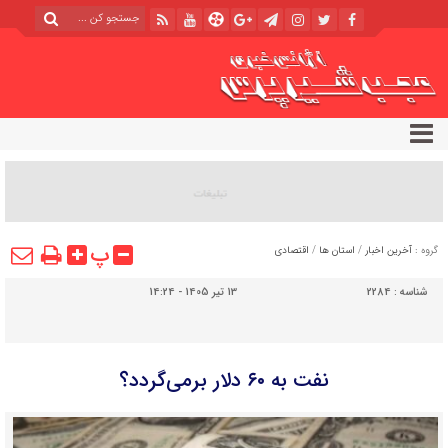
پ
گروه :
آخرین اخبار
/
استان ها
/
اقتصادی
شناسه :
2284
13 تیر 1405 - 14:24
نفت به ۶۰ دلار برمی‌گردد؟