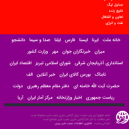
جداول لیگ
نتایج زنده
تعاون و اشتغال
نفت و انرژی
خانه ملت
ایرنا
ایسنا
فارس
ایلنا
صدا و سیما
دانشجو
میزان
خبرنگاران جوان
مهر
وزارت کشور
استانداری آذربایجان شرقی
شورای اسلامی تبریز
اقتصاد ایران
تابناک
بورس کالای ایران
خبر آنلاین
الف
حضرت آیت الله خامنه ای
دفتر مقام معظم رهبری
دولت
ریاست جمهوری
اخبار وزارتخانه
مرکز آمار ایران
آریا
تمام حقوق این وب سایت برای آژانس خبری عجب شیر محفوظ است.
نشر مطالب با ذکر نام آژانس خبری عجب شیر بلامانع است.
طراحی سایت :
فناوری اطلاعات عجب شیر پرس