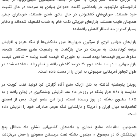
فرانچسکو مارتوچیا، در یادداشتی گفتند: «عوامل بنیادی به سرعت در حال تثبیت
خود هستند. جریان‌های کشتیرانی در حال عادی شدن هستند، خریداران چینی
همچنان غایب هستند، بازارهای فیزیکی نفت خام به شدت تضعیف شده‌اند و ذخایر
بسیار کمتر از حد انتظار کاهش یافته‌اند
.»
بازارهای جهانی انرژی از سرگیری جریان‌ها عبور نفتکش‌ها از تنگه هرمز و افزایش
عرضه کوتاه‌مدت، به سرعت در حال بازگشت به وضعیت عادی هستند. نتیجه،
سقوط سریع قیمت‌ها بوده است، به طوری که قیمت نفت برنت – شاخص قیمت
بازار جهانی – در سه ماهه دوم ۳۰ درصد کاهش یافته و تمام رشد مشاهده شده در
طول تجاوز آمریکایی صهیونی به ایران را از دست داده است
.
رویترز پنجشنبه گذشته به نقل ازیک منبع آگاه گزارش کرد تولید نفت کویت در
مقایسه با ۵۸۰ هزار بشکه در روز در ماه مه، افزایش چشمگیری در ژوئن یافته و به
۱.۶۵ میلیون بشکه در روز رسیده است، زیرا این عضو اوپک پس از امضای
تفاهم‌نامه میان ایران و آمریکا و بازگشایی تنگه هرمز، صادرات خود را افزایش داده
است
.
همچنین، اطلاعات منابع تجاری و داده‌های کشتیرانی نشان داد حداقل پنج
ابرنفتکش که در مجموع ۱۰ میلیون بشکه نفت عربستان سعودی را حمل می‌کردند،