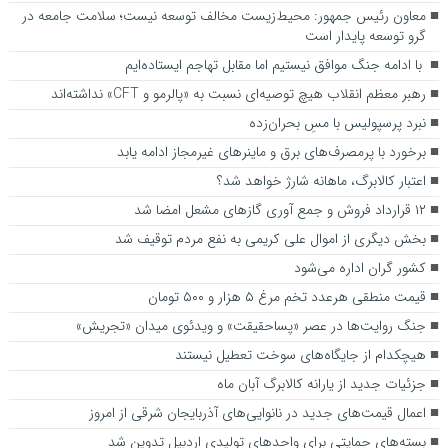
معاون رئیس جمهور: محیط‌زیست مخالف توسعه نیست؛ سلامت جامعه در
گرو توسعه پایدار است
با ادامه جنگ موافق نیستیم اما مقابل تهاجم ایستاده‌ایم
رهبر معظم انقلاب هیچ توصیه‌ای نسبت به «پالرمو و CFT» نداشته‌اند
نبرد پرسپولیس با مسِ بحران‌زده
برخورد با پرمصرف‌های برق و ماینرهای غیرمجاز ادامه یابد
اعتبار کالابرگ، ماهانه شارژ خواهد شد؟
۱۲ قرارداد فروش و جمع آوری گازهای مشعل امضا شد
بخش دیگری از اموال علی کریمی به نفع مردم توقیف شد
کشور گران اداره می‌شود
قیمت منطقی هرعدد تخم مرغ ۵ هزار و ۵۰۰ تومان
جنگ روایت‌ها در عصر «پساحقیقت» و ویدئوی میدان «تجریش»
هیچکدام از جایگاه‌های سوخت تعطیل نیستند
جزئیات جدید از یارانه کالابرگ آبان ماه
اعمال قیمت‌های جدید در نانوایی‌های آذربایجان شرقی از امروز
بسته‌های حمایتی برای واحدهای تولیدی اردبیل تدوین شد