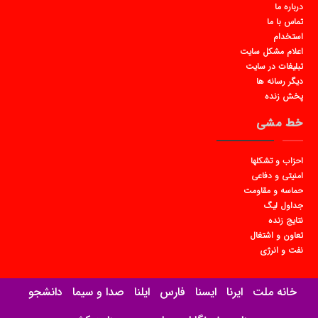
درباره ما
تماس با ما
استخدام
اعلام مشکل سایت
تبلیغات در سایت
دیگر رسانه ها
پخش زنده
خط مشی
احزاب و تشکلها
امنیتی و دفاعی
حماسه و مقاومت
جداول لیگ
نتایج زنده
تعاون و اشتغال
نفت و انرژی
خانه ملت
ایرنا
ایسنا
فارس
ایلنا
صدا و سیما
دانشجو