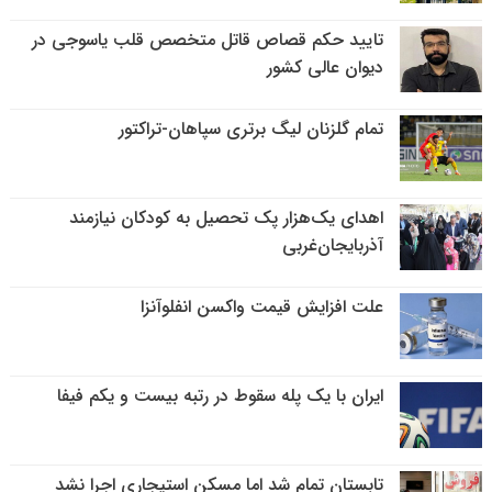
تایید حکم قصاص قاتل متخصص قلب یاسوجی در
دیوان عالی کشور
تمام گلزنان لیگ‌ برتری سپاهان-تراکتور
اهدای یک‌هزار پک تحصیل به کودکان نیازمند
آذربایجان‌غربی
علت افزایش قیمت واکسن انفلوآنزا
ایران با یک پله سقوط در رتبه بیست و یکم فیفا
تابستان تمام شد اما مسکن استیجاری اجرا نشد