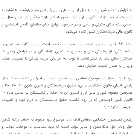
به گزارش عجب شیر پرس به نقل از ایرنا، علی بابایی‌کارنامی روز چهارشنبه با اشاره به
وضعیت احکام بازنشستگان اظهار کرد: صدور احکام بازنشستگان در طول سال بر
اساس یک مبنای قانونی و عرفی و در چارچوب توافق میان سازمان تأمین اجتماعی و
کانون عالی بازنشستگان کشور انجام می‌شود.
‌ماده ۹۶ قانون تامین اجتماعی: سازمان مکلف است میزان کلیه مستمریهای
بازنشستگی، ازکارافتادگی کلی و مجموع مستمری بازماندگان را در فواصل زمانی که
حداکثراز سالی یک بار کمتر نباشد با توجه به افزایش هزینه زندگی با تصویب هیأت
وزیران به همان نسبت افزایش دهد
.
وی افزود: امسال دو موضوع اساسی باید تعیین تکلیف و اجرا می‌شد؛ نخست، سال
پایانی اجرای قانون «متناسب‌سازی» حقوق بازنشستگان و اجرای قانون ۴۰، ۳۰، ۳۰ و
همچنین مصوبه شورای عالی کار و تسری آن به احکام بازنشستگان بر اساس ماده ۹۶
قانون تأمین اجتماعی که بر لزوم تناسب حقوق بازنشستگان با نرخ تورم و تغییرات
معیشتی تأکید دارد.
رئیس کمیسیون اجتماعی مجلس ادامه داد: موضوع دوم مربوط به «سایر مزایا» شامل
حق اولاد، حق عائله‌مندی و سایر موارد است که باید متناسب با موافقت دولت و
شرایط اقتصادی در سال‌های گذشته افزایش می‌یافت، اما در این بخش هنوز تصمیم