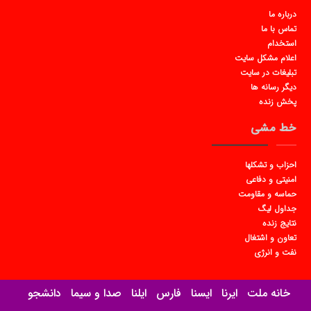
درباره ما
تماس با ما
استخدام
اعلام مشکل سایت
تبلیغات در سایت
دیگر رسانه ها
پخش زنده
خط مشی
احزاب و تشکلها
امنیتی و دفاعی
حماسه و مقاومت
جداول لیگ
نتایج زنده
تعاون و اشتغال
نفت و انرژی
خانه ملت
ایرنا
ایسنا
فارس
ایلنا
صدا و سیما
دانشجو