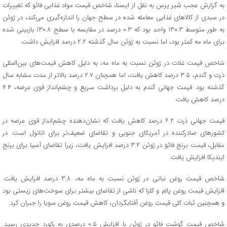
به گزارش عجب شیر پرس به نقل از ایسنا، شاخص قیمت مواد غذایی فائو که تغییرات
در سبدی از کالاهای غذایی معامله‌ شده در سطح جهان را اندازه‌گیری می‌کند، در ژوئن
به طور متوسط ‌۱۳۰.۳ واحد بود که ۰.۳ درصد در مقایسه با سطح ۱۳۰.۸ بازبینی شده
برای ماه مه کمتر بود، اما نسبت به ژوئن سال گذشته ۲.۲ درصد افزایش داشت.
شاخص قیمت غلات در ژوئن نسبت به ماه مه، به دلیل کاهش قیمت‌های بین‌المللی
ذرت و گندم، ۳.۵ درصد کاهش یافت، اما همچنان ۲.۷ درصد بالاتر از مدت مشابه سال
گذشته بود. قیمت جهانی گندم به دلیل برداشت سریع و چشم‌انداز قوی عرضه، ۴.۴
درصد کاهش یافت.
قیمت جهانی ذرت ۶.۲ درصد کاهش یافت که نشان‌دهنده چشم‌انداز قوی عرضه در
کشورهای صادرکننده در آمریکای جنوبی و تقاضای ضعیف‌تر برای اتانول است. در
مقابل، قیمت برنج فائو در ژوئن ۳.۲ درصد افزایش یافت، زیرا تقاضای آسیا برای برنج
ایندیکا افزایش یافت.
شاخص قیمت روغن نباتی در ژوئن نسبت به ماه مه، ۳.۸ درصد افزایش یافت.
افزایش قیمت روغن پالم و کلزا که ناشی از تقاضای بیشتر برای سوخت‌های زیستی بود
و همچنین ثبات کلی قیمت روغن آفتابگردان، کاهش قیمت روغن سویا را جبران کرد.
شاخص قیمت گوشت فائو در ژوئن با افزایش ۰.۵ درصدی به رکورد جدیدی رسید.