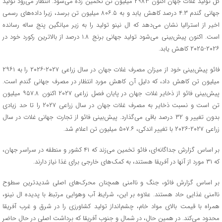
کل تولید غلات جهان اکنون ۲۹۸۳ میلیون تن تخمین زده می‌شود. انتظار می‌رود تولید
جهانی گندم ۴.۳ درصد کاهش یابد و به ۸۰۶.۵ میلیون تن برسد، زیرا داده‌های رسمی
اخیر از استرالیا نشان می‌دهد که ال نینو تولید را به زیر میانگین پنج ساله رسانده
است. اکنون پیش‌بینی می‌شود تولید جهانی برنج ۱.۸ درصد از بالاترین رکورد خود در
۲۰۲۶-۲۰۲۵ کاهش یابد.
فائو پیش‌بینی خود از میزان مصرف غلات جهان در سال زراعی ۲۰۲۷-۲۰۲۶ را به ۲۹۶۱
میلیون تن کاهش داد، که دلیل آن کاهش مورد انتظار در مصرف جهانی گندم است.
پیش‌بینی فائو از ذخایر غلات جهان در پایان فصل زراعی ۲۰۲۷ اکنون ۹۵۷.۸ میلیون
تن است و نسبت ذخایر به مصرف غلات جهان در سال زراعی ۲۰۲۷ را تا حد زیادی
بدون تغییر و ۳۲ درصد باقی می‌گذارد. پیش‌بینی فائو از تجارت جهانی غلات در سال
زراعی ۲۰۲۷-۲۰۲۶ با تغییر اندکی، ۵۰۷.۶ میلیون تن اعلام شد.
بر اساس گزارش جداگانه‌ای، فائو تخمین می‌زند که ۴۱ کشور و منطقه در سراسر جهان،
که ۳۱ مورد از آنها در آفریقا هستند، به کمک‌های خارجی برای غذا نیاز دارند.
بر اساس گزارش فائو، جنگ و ناامنی همچنان محرک‌های اصلی شدیدترین سطوح
ناامنی غذایی حاد هستند. علاوه بر این، شرایط آب وهوایی مرتبط با پدیده ال نینو،
همراه با قیمت بالای مواد خام، چشم‌انداز تولید کشاورزی را در شرق و غرب آفریقا
محدود می‌کند. در همین حال، در شمال و جنوب آفریقا که برداشت اصلی در حال حاضر