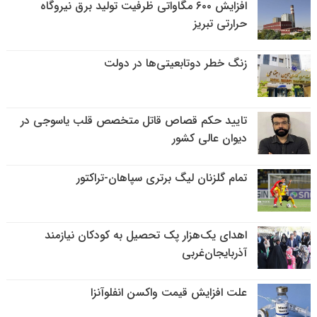
افزایش ۶۰۰ مگاواتی ظرفیت تولید برق نیروگاه
حرارتی تبریز
زنگ خطر دوتابعیتی‌ها در دولت
تایید حکم قصاص قاتل متخصص قلب یاسوجی در
دیوان عالی کشور
تمام گلزنان لیگ‌ برتری سپاهان-تراکتور
اهدای یک‌هزار پک تحصیل به کودکان نیازمند
آذربایجان‌غربی
علت افزایش قیمت واکسن انفلوآنزا