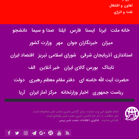
تعاون و اشتغال
نفت و انرژی
خانه ملت
ایرنا
ایسنا
فارس
ایلنا
صدا و سیما
دانشجو
میزان
خبرنگاران جوان
مهر
وزارت کشور
استانداری آذربایجان شرقی
شورای اسلامی تبریز
اقتصاد ایران
تابناک
بورس کالای ایران
خبر آنلاین
الف
حضرت آیت الله خامنه ای
دفتر مقام معظم رهبری
دولت
ریاست جمهوری
اخبار وزارتخانه
مرکز آمار ایران
آریا
تمام حقوق این وب سایت برای آژانس خبری عجب شیر محفوظ است.
نشر مطالب با ذکر نام آژانس خبری عجب شیر بلامانع است.
طراحی سایت :
فناوری اطلاعات عجب شیر پرس