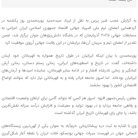
به گزارش عجب شیر پرس به نقل از ایرنا، سیدحمید پورمحمدی روز یکشنبه در
گردهمایی اعضای تیم ملی المپیاد جهانی اقتصاد جمهوری اسلامی ایران اعزامی به
مسابقات جهانی ۲۰۲۵ آذربایجان که در باشگاه دانش‌پژوهان جوان برگزار شد، ضمن
تقدیر از اعضای تیم و مربیان آن‌ها، برایشان در این رقابت جهانی آرزوی موفقیت کرد.
پورمحمدی با بیان اینکه ایرانیان در طول تاریخ همواره به قهرمانان خود ایمان
داشته‌اند، گفت: در تاریخ و اسطوره‌های ایرانی، زمانی رستم دستان، زمانی آرش
کمانگیر و زمانی نادرشاه افشار و در ادامه سایر قهرمانان، نماینده امیدها و آرمان‌های
ایرانیان بوده‌اند. اما امروز جامعه فراتر رفته و به قهرمانانی نیاز دارد که بتوانند اوضاع
اقتصادی کشور را بهبود بخشند.
معاون رئیس‌جمهور افزود: امروز هر کسی که بتواند گامی برای ارتقای وضعیت اقتصادی
و رفاهی جامعه بردارد و در بهبود تولید و معیشت و افزایش درآمد سرانه نقش‌آفرین
باشد، پا جای پای قهرمانان تاریخ ایران گذاشته است.
وی با اشاره به ثبت دره پیشاتاریخی خرم‌آباد به عنوان یکی از کهن‌ترین زیستگاه‌های
انسانی جهان در فهرست میراث جهانی یونسکو، فلات ایران را نقطه آغاز شکل‌گیری