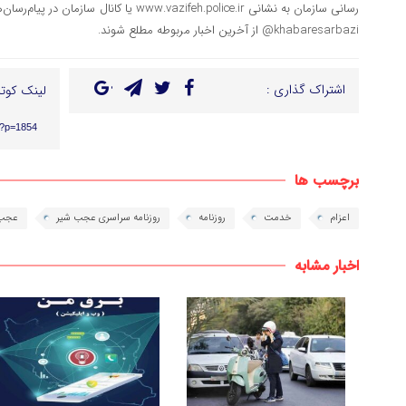
رسانی سازمان به نشانی www.vazifeh.police.ir یا
khabaresarbazi@ از آخرین اخبار مربوطه مطلع شوند.
اشتراک گذاری :
لینک کوتا
r/?p=1854
برچسب ها
اعزام
خدمت
روزنامه
روزنامه سراسری عجب شیر
عجب 
اخبار مشابه