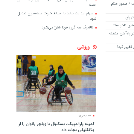
ت / صدور حکم
است
سهام عدالت نباید به حیاط خلوت سیاسیون تبدیل
تهران
شود
های ناخواسته
کالابرگ سه گروه فردا شارژ می‌شود
ر در راه‌آهن منطقه
ورزشی
تغییر کرد؟
همایون‌پور:
کمیته پارالمپیک، بسکتبال با ویلچر بانوان را از
بلاتکلیفی نجات داد