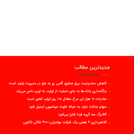
جدیدترین مطالب
کاهش محدودیت برق صنایع، گامی رو به جلو در مدیریت تولید است
بنگاه‌داری بانک‌ها به جای حمایت از تولید، به تورم دامن می‌زند
صادرات ۱۰ هزار تن مرغ معادل ۱.۵ روز تولید کشور است
سهام عدالت نباید به حیاط خلوت سیاسیون تبدیل شود
کالابرگ سه گروه فردا شارژ می‌شود
کلاهبرداری ۴ همتی یک شرکت مهاجرتی؛ ۳۰۰ شاکی تاکنون