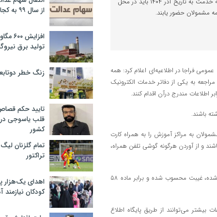
انتقال سهام عدا
همه مشمولان دارای برگ آماده به خدمت به تاریخ آذر ۱۴۰۴ باید در محل
از سال ۹۹ به کجا رسید؟
مه مشمولان حضور یابند.
افزایش ۰
تولید برق نیروگا
ومی فراجا در اطلاعیه‌ای اعلام کرد: همه
زنگ خطر دوتابعی
ذر ۱۴۰۴ دریافت کرده‌اند، باید با مراجعه به یکی از دفاتر خدمات الکترونیک
تایید حکم قصا
ته باشند.
قلب یاسوجی در د
کشور
مولان به مراکز آموزش را به همراه کارت
تمام گلزنان لیگ‌
شند و از آوردن هرگونه گوشی تلفن همراه،
تراکتور
در این اطلاعیه آمده است، عدم حضور به موقع در زمان و محل‌های تعیین شده، غیبت محسوب شده و برابر ماده ۵۸
اهدای یک‌هزار 
کودکان نیازمند آ
 بیشتر می‌توانند از طریق پایگاه اطلاع