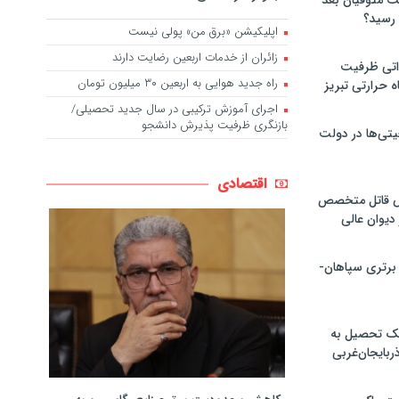
لت متوفیان بعد
اپلیکیشن «برق من» پولی نیست
زائران از خدمات اربعین رضایت دارند
۶۰ مگاواتی ظرفیت
راه جدید هوایی به اربعین ۳۰ میلیون تومان
ه حرارتی تبریز
اجرای آموزش ترکیبی در سال جدید تحصیلی/
بازنگری ظرفیت پذیرش دانشجو
تی‌ها در دولت
اقتصادی
ص قاتل متخصص
یوان عالی
 برتری سپاهان-
پک تحصیل به
ذربایجان‌غربی