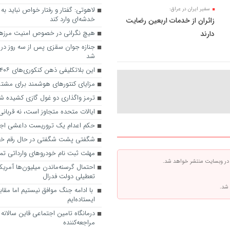
لاهوتی: گفتار و رفتار خواص نباید به 
سفیر ایران در عراق:
خدشه‌ای وارد کند
زائران از خدمات اربعین رضایت
هیچ نگرانی در خصوص امنیت مرزها 
دارند
جنازه جوان سقزی پس از سه روز در س
شد
این بلاتکلیفی ذهن کنکوری‌های ۱۴۰۶ را قفل کرد
مزایای کنتورهای هوشمند برای مشت
ترمز واگذاری دو غول گازی کشیده ش
ایالات متحده متجاوز است، نه قربانی
حکم اعدام یک تروریست داعشی اجر
شگفتی پشت شگفتی در حال رقم خ
مهلت ثبت نام خودروهای وارداتی تم
 در وبسایت منتشر خواهد شد.
احتمال گرسنه‌ماندن میلیون‌ها آمریکا
تعطیلی دولت فدرال
 شد.
با ادامه جنگ موافق نیستیم اما مقاب
ایستاده‌ایم
مراجعه‌کننده