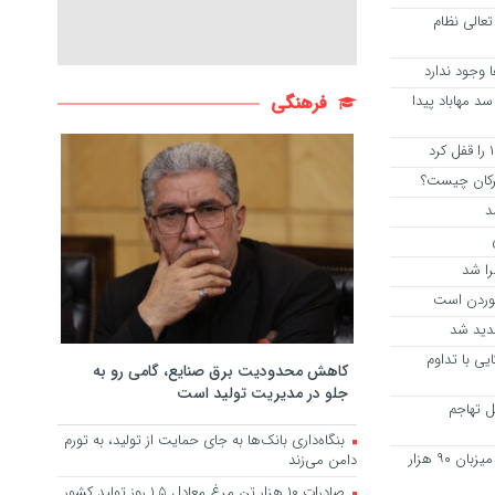
تعالی نظام
وجود ندارد
د مهاباد پیدا
فرهنگی
رکان چیست؟
د
ا شد
وردن است
دید شد
یی با تداوم
کاهش محدودیت برق صنایع، گامی رو به
جلو در مدیریت تولید است
ل تهاجم
بنگاه‌داری بانک‌ها به جای حمایت از تولید، به تورم
درمانگاه تامین اجتماعی قاین سالانه میزبان ۹۰ هزار
دامن می‌زند
صادرات ۱۰ هزار تن مرغ معادل ۱.۵ روز تولید کشور