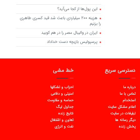
این پول‌ها از کجا می‌آید؟
هزینه ۲۰۰ میلیاردی باعث شد قید کسری طاهری
را بزنیم
ایران در والیبال مصر را در هم کوبید
پرسپولیس بازیچه دست خداداد
دسترسی سریع
خط مشی
درباره ما
احزاب و تشکلها
تماس با ما
امنیتی و دفاعی
استخدام
حماسه و مقاومت
اعلام مشکل سایت
جداول لیگ
تبلیغات در سایت
نتایج زنده
دیگر رسانه ها
تعاون و اشتغال
پخش زنده
نفت و انرژی