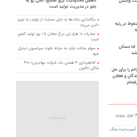
کاهش محدودیت برق صنایع، گامی رو به
مت واکسن
جلو در مدیریت تولید است
بنگاه‌داری بانک‌ها به جای حمایت از تولید، به تورم
سقوط در رتبه
دامن می‌زند
ا
صادرات ۱۰ هزار تن مرغ معادل ۱.۵ روز تولید کشور
است
 اما مسکن
سهام عدالت نباید به حیاط خلوت سیاسیون تبدیل
شد
شود
کلاهبرداری ۴ همتی یک شرکت مهاجرتی؛ ۳۰۰
شاکی تاکنون
انم را برای حل
دگان و فعالان
فته‌ام
خیرین مدرسه ساز آذربایجان شرقی ۱۹ هزار میلیارد
ان آسیب‌دیده جنگ