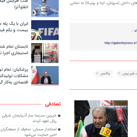
علت افزایش قی
 کانال سازمان در پیام‌رسان‌های داخلی (سروش، ایتا و روبیکا) به نشانی
انفلوآنزا
ایران با یک پله 
بیست و یکم فیف
ه :
http://ajabshirpress.i
تابستان تمام شد
استیجاری اجرا ن
پزشکیان: تمام تو
شیر پرس
واکسن
مشکلات تولیدکنن
اقتصادی به‌کار گر
تصادفی
ریال تعهد کردند
استاندار سمنان:‌ تمام‌قد از صنعتگر
اخیر حمایت می‌شود