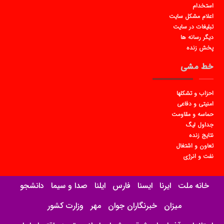
استخدام
اعلام مشکل سایت
تبلیغات در سایت
دیگر رسانه ها
پخش زنده
خط مشی
احزاب و تشکلها
امنیتی و دفاعی
حماسه و مقاومت
جداول لیگ
نتایج زنده
تعاون و اشتغال
نفت و انرژی
خانه ملت
ایرنا
ایسنا
فارس
ایلنا
صدا و سیما
دانشجو
میزان
خبرنگاران جوان
مهر
وزارت کشور