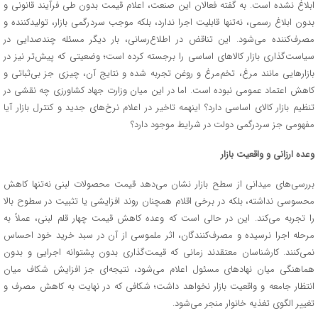
ابلاغ نشده است. به گفته فعالان این صنعت، اعلام قیمت بدون طی فرآیند قانونی و
بدون ابلاغ رسمی، نه‌تنها قابلیت اجرا ندارد، بلکه موجب سردرگمی بازار، تولیدکننده و
مصرف‌کننده می‌شود. این تناقض در اطلاع‌رسانی، بار دیگر مسئله چندصدایی در
سیاست‌گذاری بازار کالاهای اساسی را برجسته کرده است؛ وضعیتی که پیش‌تر نیز در
بازارهایی مانند مرغ، تخم‌مرغ و روغن تجربه شده و نتایج آن، چیزی جز بی‌ثباتی و
کاهش اعتماد عمومی نبوده است. اما در این میان وزارت جهاد کشاورزی چه نقشی در
تنظیم بازار کالای اساسی دارد؟ اینهمه تاخیر در اعلام نرخ‌های جدید و کنترل بازار آیا
مفهومی جز سردرگمی دولت در شرایط موجود دارد؟
وعده ارزانی و واقعیت بازار
بررسی‌های میدانی از سطح بازار نشان می‌دهد قیمت محصولات لبنی نه‌تنها کاهش
محسوسی نداشته، بلکه در برخی اقلام همچنان روند افزایشی یا تثبیت در سطوح بالا
را تجربه می‌کند. این در حالی است که وعده کاهش قیمت چهار قلم لبنی، عملاً به
مرحله اجرا نرسیده و مصرف‌کنندگان، اثر ملموسی از آن در سبد خرید خود احساس
نمی‌کنند. کارشناسان معتقدند زمانی که قیمت‌گذاری بدون پشتوانه اجرایی و بدون
هماهنگی میان نهادهای مسئول اعلام می‌شود، نتیجه‌ای جز افزایش شکاف میان
انتظار جامعه و واقعیت بازار نخواهد داشت؛ شکافی که در نهایت به کاهش مصرف و
تغییر الگوی تغذیه خانوار منجر می‌شود.