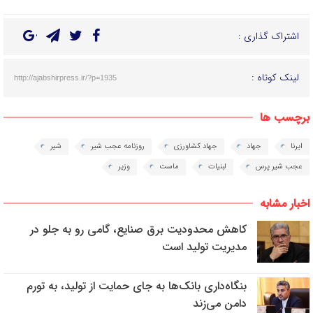
اشتراک گذاری :
لینک کوتاه :
http://ajabshirpress.ir/?p=1935
برچسب ها
ایرنا
جهاد
جهاد کشاورزی
روزنامه عجب شیر
شیر
عجب شیر پرس
لبنیات
ماست
وزیر
اخبار مشابه
کاهش محدودیت برق صنایع، گامی رو به جلو در
مدیریت تولید است
بنگاه‌داری بانک‌ها به جای حمایت از تولید، به تورم
دامن می‌زند