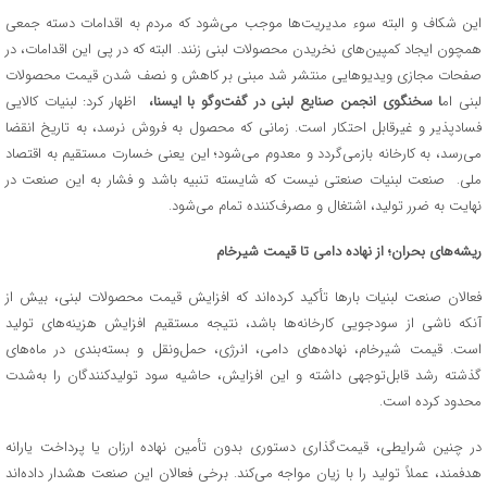
این شکاف و البته سوء مدیریت‌ها موجب می‌شود که مردم به اقدامات دسته جمعی
همچون ایجاد کمپین‌های نخریدن محصولات لبنی زنند. البته که در پی این اقدامات، در
صفحات مجازی ویدیوهایی منتشر شد مبنی بر کاهش و نصف شدن قیمت محصولات
لبنی ام
ا سخنگوی انجمن صنایع لبنی در گفت‌وگو با ایسنا،
اظهار کرد: لبنیات کالایی
فسادپذیر و غیرقابل احتکار است. زمانی که محصول به فروش نرسد، به تاریخ انقضا
می‌رسد، به کارخانه بازمی‌گردد و معدوم می‌شود؛ این یعنی خسارت مستقیم به اقتصاد
ملی. صنعت لبنیات صنعتی نیست که شایسته تنبیه باشد و فشار به این صنعت در
نهایت به ضرر تولید، اشتغال و مصرف‌کننده تمام می‌شود.
ریشه‌های بحران؛ از نهاده دامی تا قیمت شیرخام
فعالان صنعت لبنیات بارها تأکید کرده‌اند که افزایش قیمت محصولات لبنی، بیش از
آنکه ناشی از سودجویی کارخانه‌ها باشد، نتیجه مستقیم افزایش هزینه‌های تولید
است. قیمت شیرخام، نهاده‌های دامی، انرژی، حمل‌ونقل و بسته‌بندی در ماه‌های
گذشته رشد قابل‌توجهی داشته و این افزایش، حاشیه سود تولیدکنندگان را به‌شدت
محدود کرده است.
در چنین شرایطی، قیمت‌گذاری دستوری بدون تأمین نهاده ارزان یا پرداخت یارانه
هدفمند، عملاً تولید را با زیان مواجه می‌کند. برخی فعالان این صنعت هشدار داده‌اند