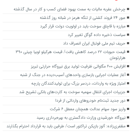
چرخش عقربه مالیات به سمت بهبود فضای کسب و کار در سال گذشته
عبور ۲۴ فروند کشتی از تنگه هرمز در شبانه روز گذشته
مبارزه با قاچاق سوخت باید در اولویت دولت قرار گیرد
سیاست ذخیره داده گوگل تغییر کرد
حریف تیم ملی فوتبال ایران انصراف داد
قیمت حبوبات ۲۲ درصد کاهش یافت/ قیمت هرکیلو لوبیا چیتی ۳۹۰
هزارتومان
افزایش ۶۰۰ مگاواتی ظرفیت تولید برق نیروگاه حرارتی تبریز
آغاز عملیات اجرایی بازسازی واحد‌های آسیب‌دیده در جنگ از شنبه
امتیاز ویژه به واردات، دردسر بزرگ برای تولیدکنندگان پارچه
جزییات اجرای انتقال سهمیه سوخت به کارت‌های بانکی تشریح شد
دور جدید ثبت‌نام خودروهای وارداتی از فردا
واریز سود سهام عدالت همچنان معطل ۶ شرکت
نیروگاه خورشیدی وزارت دادگستری به بهره‌برداری رسید
مظفری‌زاده: آلوز بازیکن تراکتور است/ طرفین باید به قرارداد احترام بگذارند