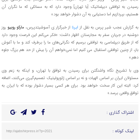
رسیدن به توافقی دیپلماتیک [با تهران] وجود دارد که به مسائلی که ما نگران آن
هستیم، بپردازیم اما دستیابی به آن دشوار خواهد بود.»
به گزارش عجب شیر پرس به نقل از
ایرنا
از خبرگزار ی آسوشیتدپرس،
مارکو روبیو
روز
دوشنبه در جریان سفر به مجارستان اظهار داشت: «فکر می‌کنم این فرصت وجود دارد
که از طریق دیپلماسی به توافقی برسیم که نگرانی‌های ما را برطرف کند و ما با آغوش
باز، از چنین توافقی استقبال می کنیم اما نمی‌خواهم آن را بیش از حد هم بزرگ جلوه
دهم.»
وی با تشریح نگاه واشنگتن برای رسیدن به توافق با تهران، و اینکه به زعم وی
مسئولان ایران بر اساس الهیات و نه بر اساس ژئوپولیتیک تصمیم‌گیری می‌کنند، اضافه
کرد: البته این کار سخت خواهد بود. برای هر کسی بسیار دشوار بوده که با ایران به
توافق واقعی برسد.»
اشتراک گذاری :
لینک کوتاه :
http://ajabshirpress.ir/?p=2021