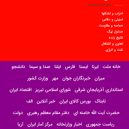
احزاب و تشکلها
امنیتی و دفاعی
حماسه و مقاومت
جداول لیگ
نتایج زنده
تعاون و اشتغال
نفت و انرژی
خانه ملت
ایرنا
ایسنا
فارس
ایلنا
صدا و سیما
دانشجو
میزان
خبرنگاران جوان
مهر
وزارت کشور
استانداری آذربایجان شرقی
شورای اسلامی تبریز
اقتصاد ایران
تابناک
بورس کالای ایران
خبر آنلاین
الف
حضرت آیت الله خامنه ای
دفتر مقام معظم رهبری
دولت
ریاست جمهوری
اخبار وزارتخانه
مرکز آمار ایران
آریا