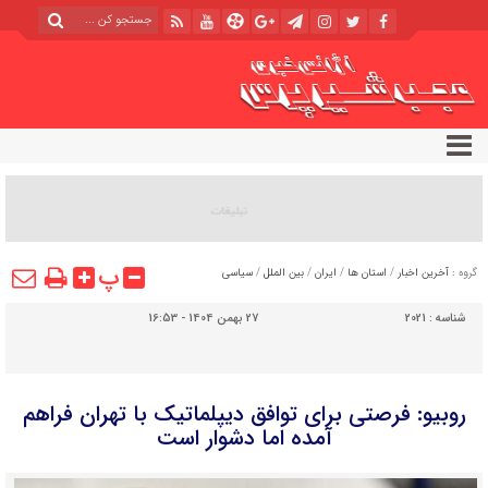
پ
گروه :
آخرین اخبار
/
استان ها
/
ایران
/
بین الملل
/
سیاسی
شناسه :
2021
27 بهمن 1404 - 16:53
روبیو: فرصتی برای توافق دیپلماتیک با تهران فراهم
آمده اما دشوار است