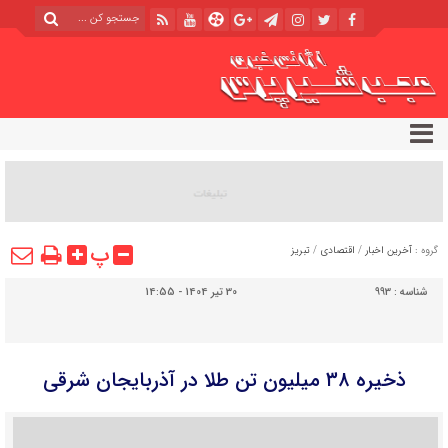
پ
گروه :
آخرین اخبار
/
اقتصادی
/
تبریز
شناسه :
993
30 تیر 1404 - 14:55
ذخیره ۳۸ میلیون تن طلا در آذربایجان شرقی