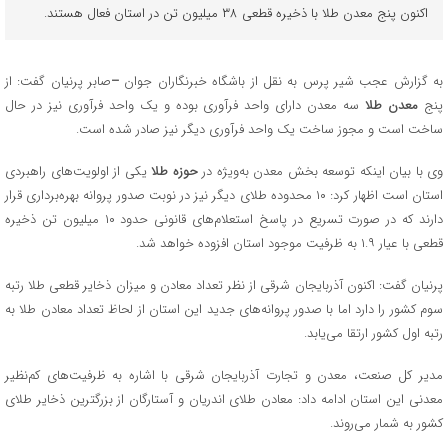
اکنون پنج معدن طلا با ذخیره قطعی ۳۸ میلیون تن در استان فعال هستند.
به گزارش عجب شیر پرس به نقل از باشگاه خبرنگاران جوان
–
صابر پرنیان گفت: از
پنج
معدن طلا
سه معدن دارای واحد فرآوری بوده و یک واحد فرآوری نیز در حال
ساخت است و مجوز ساخت یک واحد فرآوری دیگر نیز صادر شده است.
وی با بیان اینکه توسعه بخش معدن به‌ویژه در
حوزه طلا
یکی از اولویت‌های راهبردی
استان است اظهار کرد: ۱۰ محدوده طلای دیگر نیز در نوبت صدور پروانه بهره‌برداری قرار
دارند که در صورت تسریع در پاسخ استعلام‌های قانونی حدود ۱۰ میلیون تن ذخیره
قطعی با عیار ۱.۹ به ظرفیت موجود استان افزوده خواهد شد.
پرنیان گفت: اکنون آذربایجان شرقی از نظر تعداد معادن و میزان ذخایر قطعی طلا رتبه
سوم کشور را دارد اما با صدور پروانه‌های جدید این استان از لحاظ تعداد معادن طلا به
رتبه اول کشور ارتقا می‌یابد.
مدیر کل صنعت، معدن و تجارت آذربایجان شرقی با اشاره به ظرفیت‌های کم‌نظیر
معدنی این استان ادامه داد: معادن طلای اندریان و آستارگان از بزرگترین ذخایر طلای
کشور به شمار می‌روند.