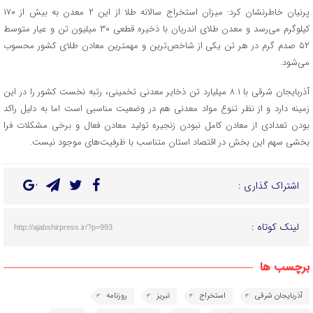
پرنیان خاطرنشان کرد: میزان استخراج سالانه طلا از این ۲ معدن به بیش از ۱۷۰
کیلوگرم می‌رسد و معدن طلای اندریان با ذخیره قطعی ۳۰ میلیون تن و عیار متوسط
۵۲ صدم گرم در هر تن یکی از شاخص‌ترین و مهمترین معادن طلای کشور محسوب
می‌شود.
آذربایجان شرقی با ۸.۱ میلیارد تن ذخایر معدنی تخمینی، رتبه نخست کشور را در این
زمینه دارد و از نظر تنوع مواد معدنی هم در وضعیت مناسبی است اما به دلیل راکد
بودن تعدادی از معادن کامل نبودن زنجیره تولید معادن فعال و برخی مشکلات فرا
بخشی سهم این بخش در اقتصاد استان متناسب با ظرفیت‌های موجود نیست.
اشتراک گذاری :
لینک کوتاه :
http://ajabshirpress.ir/?p=993
برچسب ها
آذربایجان شرقی
استخراج
تبریز
روزنامه