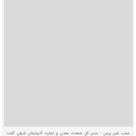
عجب شیر پرس - مدیر کل صنعت، معدن و تجارت آذربایجان شرقی گفت: