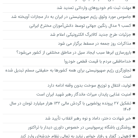
مهلت ثبت نام خودروهای وارداتی تمدید شد
جاسوس مورد وثوق رژیم صهیونیستی در ایران به دار مجازات آویخته شد
کسب ۹ مدال رنگین جهانی توسط دانش‌آموزان مخترع ایرانی
جزئیات طرح جدید کالابرگ الکترونیکی اعلام شد
مذاکرات روز جمعه در مسقط برگزار می شود
بارورسازی ابر‌ها سبب ایجاد سیل در مناطق مختلفی از کشور می‌شود؟
خداحافظی مردم با قیمت قطعی خودرو!
تجاوزگری رژیم صهیونیستی برای همه کشور‌ها به حقیقتی مسلم تبدیل شده
است
تولید، انتقال و توزیع سوخت بدون وقفه ادامه دارد
امنیت غذایی پایدار، میراث ماندگار رهبر شهید ایران است
تشکیل ۲۷ پرونده پولشویی با گردش مالی ۱۳۲ هزار میلیارد تومان در سال
۱۴۰۴
خبر شهادت دختر، داماد و نوه رهبر انقلاب تأیید شد
روشنگری باشگاه پرسپولیس در خصوص داوری دیدار با تراکتور
لاهوتی: گفتار و رفتار خواص نباید به تعالی نظام خدشه‌ای وارد کند