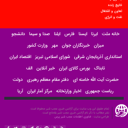
نتایج زنده
تعاون و اشتغال
نفت و انرژی
خانه ملت
ایرنا
ایسنا
فارس
ایلنا
صدا و سیما
دانشجو
میزان
خبرنگاران جوان
مهر
وزارت کشور
استانداری آذربایجان شرقی
شورای اسلامی تبریز
اقتصاد ایران
تابناک
بورس کالای ایران
خبر آنلاین
الف
حضرت آیت الله خامنه ای
دفتر مقام معظم رهبری
دولت
ریاست جمهوری
اخبار وزارتخانه
مرکز آمار ایران
آریا
تمام حقوق این وب سایت برای آژانس خبری عجب شیر محفوظ است.
نشر مطالب با ذکر نام آژانس خبری عجب شیر بلامانع است.
طراحی سایت :
فناوری اطلاعات عجب شیر پرس