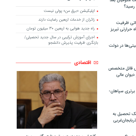
لت متوفیان بعد
اپلیکیشن «برق من» پولی نیست
زائران از خدمات اربعین رضایت دارند
۶۰ مگاواتی ظرفیت
راه جدید هوایی به اربعین ۳۰ میلیون تومان
ه حرارتی تبریز
اجرای آموزش ترکیبی در سال جدید تحصیلی/
بازنگری ظرفیت پذیرش دانشجو
تی‌ها در دولت
اقتصادی
ص قاتل متخصص
یوان عالی
 برتری سپاهان-
پک تحصیل به
ذربایجان‌غربی