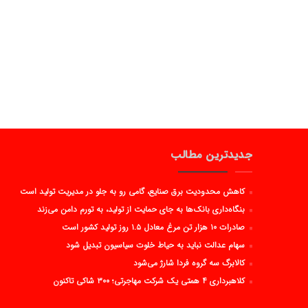
جدیدترین مطالب
کاهش محدودیت برق صنایع، گامی رو به جلو در مدیریت تولید است
بنگاه‌داری بانک‌ها به جای حمایت از تولید، به تورم دامن می‌زند
صادرات ۱۰ هزار تن مرغ معادل ۱.۵ روز تولید کشور است
سهام عدالت نباید به حیاط خلوت سیاسیون تبدیل شود
کالابرگ سه گروه فردا شارژ می‌شود
کلاهبرداری ۴ همتی یک شرکت مهاجرتی؛ ۳۰۰ شاکی تاکنون