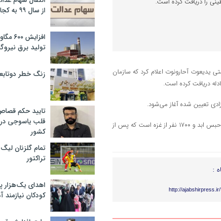
انتقال سهام عدا
ینی را دریافت کرده است.
از سال ۹۹ به کجا رسید؟
افزایش ۰
تولید برق نیروگا
ی یدیعوت آحارونوت اعلام کرد که سازمان
زنگ خطر دوتابعی
ادله دریافت کرده است.
آزادی تعیین شده آغاز می‌شود.
تایید حکم قصا
قلب یاسوجی در د
بنا بر این گزارش، توافق مبادله اسرا شامل آزادی تقریباً ۲۵۰ زندانی محکوم به حبس ابد و ۱۷۰۰ نفر از غزه است که پس از
کشور
تمام گلزنان لیگ‌
تراکتور
ه :
اهدای یک‌هزار 
http://ajabshirpress.i
کودکان نیازمند آ