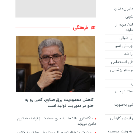
ران» ندارد
ت/ مردم از
فرهنگی
رند‌
رمانی آسیا
ا شد
علی استخدامی
یستم روشنایی
ی
سته در حال
کاهش محدودیت برق صنایع، گامی رو به
وشی به‌صورت
جلو در مدیریت تولید است
 آزمون کاردانی
بنگاه‌داری بانک‌ها به جای حمایت از تولید، به تورم
دامن می‌زند
ز به وقت موسیو»
صادرات ۱۰ هزار تن مرغ معادل ۱.۵ روز تولید کشور