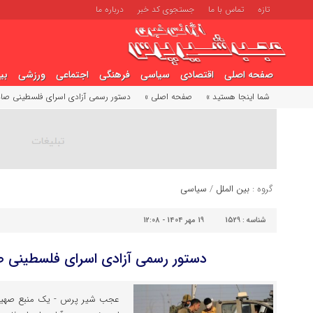
تازه
تماس با ما
جستجوی کد خبر
درباره ما
صفحه اصلی
اقتصادی
سیاسی
فرهنگی
اجتماعی
ورزشی
بی
شما اینجا هستید »
صفحه اصلی »
دستور رسمی آزادی اسرای فلسطینی صا
گروه :
بین الملل
/
سیاسی
شناسه :
1529
19 مهر 1404 - 12:08
دستور رسمی آزادی اسرای فلسطینی 
عجب شیر پرس - یک منبع صهیونی