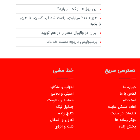
این پول‌ها از کجا می‌آید؟
هزینه ۲۰۰ میلیاردی باعث شد قید کسری طاهری
را بزنیم
ایران در والیبال مصر را در هم کوبید
پرسپولیس بازیچه دست خداداد
دسترسی سریع
خط مشی
درباره ما
احزاب و تشکلها
تماس با ما
امنیتی و دفاعی
استخدام
حماسه و مقاومت
اعلام مشکل سایت
جداول لیگ
تبلیغات در سایت
نتایج زنده
دیگر رسانه ها
تعاون و اشتغال
پخش زنده
نفت و انرژی