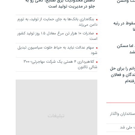
کاهش محدودیت برق صنایع، گامی رو به
مت واکسن
جلو در مدیریت تولید است
بنگاه‌داری بانک‌ها به جای حمایت از تولید، به تورم
سقوط در رتبه
دامن می‌زند
ا
صادرات ۱۰ هزار تن مرغ معادل ۱.۵ روز تولید کشور
است
 اما مسکن
سهام عدالت نباید به حیاط خلوت سیاسیون تبدیل
شد
شود
کلاهبرداری ۴ همتی یک شرکت مهاجرتی؛ ۳۰۰
شاکی تاکنون
انم را برای حل
دگان و فعالان
فته‌ام
تانداران واگذار
ت ملی شد