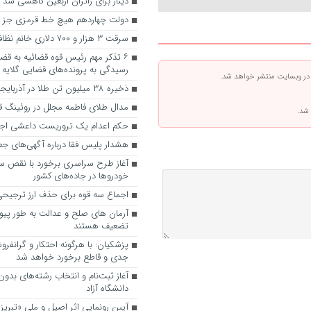
دینار برای زائران اربعین کاهشی شد
دولت چهاردهم هیچ خط قرمزی جز «ای
سرقت ۳ هزار و ۷۰۰ دلاری خانم نظافتچی
۶ تذکر مهم رئیس قوه قضائیه به قضا
رسیدگی به پرونده‌های قضایی گلایه‌ دا
 در وبسایت منتشر خواهد شد.
ذخیره ۳۸ میلیون تن طلا در آذربایجان شرقی
مدال طلای فاطمه مجلل در روئینگ قه
 شد.
حکم اعدام یک تروریست داعشی اجر
هشدار پلیس فقا درباره آگهی‌های ج
آغاز طرح سراسری برخورد با نقص س
خودروها در جاده‌های کشور
اجماع سه قوه برای حذف ارز ترجیح
آرمان های صلح و عدالت به طور پیو
تضعیف هستند
پزشکیان: با هرگونه احتکار و گرانفر
جدی و قاطع برخورد خواهد شد
آغاز ثبت‌نام و انتخاب رشته‌های بدون
دانشگاه آزاد
آیین رونمایی اثر اصیل و ملی «تبری