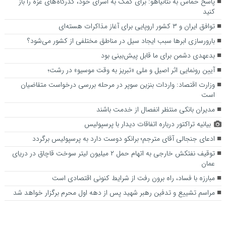
پاسخ حماس به نتانیاهو: برای کمک به اسرای خود، گذرگاه‌های غزه را باز
کنید
توافق ایران و ۳ کشور اروپایی برای آغاز مذاکرات هسته‌ای
بارورسازی ابر‌ها سبب ایجاد سیل در مناطق مختلفی از کشور می‌شود؟
بدعهدی دشمن برای ما قابل پیش‌بینی بود
آیین رونمایی اثر اصیل و ملی «تبریز به وقت موسیو» در رشت؛
وزارت اقتصاد: واردات بنزین سوپر در مرحله بررسی درخواست متقاضیان
است
مدیران بانکی منتظر انفصال از خدمت باشند
بیانیه تراکتور درباره اتفاقات دیدار با پرسپولیس
ادعای جنجالی آقای مترجم؛ برانکو دوست دارد به پرسپولیس برگردد
توقیف نفتکش خارجی به اتهام حمل ۲ میلیون لیتر سوخت قاچاق در دریای
عمان
مبارزه با فساد، راه برون رفت از شرایط کنونی اقتصادی است
مراسم تشییع و تدفین رهبر شهید پس از دهه اول محرم برگزار خواهد شد