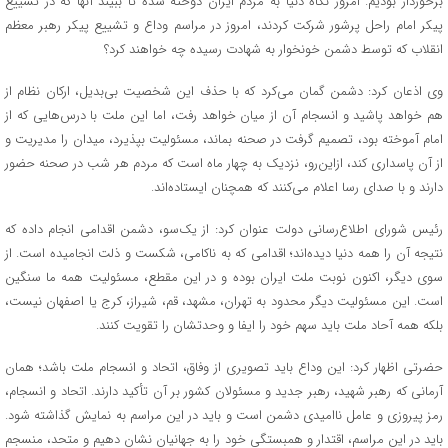
برخوردار بودیم. امروز نگاه دنیا به مردم ایران دوخته شده تا ببیند آنها که در تشییع
پیکر امام راحل پرشور شرکت کردند، امروز در مراسم وداع و تشییع پیکر رهبر معظم
انقلاب که توسط دشمن خونخوار به شهادت رسیده چه خواهند کرد؟
وی اذعان کرد: دشمن گمان می‌کرد که با حذف این شخصیت بی‌بدیل، ارکان نظام از
هم خواهد پاشید و انسجام آن از میان خواهد رفت، اما این ملت با درس‌هایی که از
امام آموخته بود، تصمیم گرفت در صحنه بماند، مسئولیت بپذیرد، میدان را مدیریت و
از آن پاسداری کند، ازاین‌رو، نزدیک به چهار ماه است که مردم هر شب در صحنه حضور
دارند و با صدای رسا اعلام می‌کنند که همچنان ایستاده‌اند.
رئیس شورای اطلاع‌رسانی دولت عنوان کرد: از یک‌سو، دشمن اقدامی انجام داده که
نتیجه آن را همه دنیا دیده‌اند؛ اقدامی که به ناکامی، شکست و ذلت انجامیده است. از
سوی دیگر، اکنون نوبت ملت ایران بوده و در این مقطع، مسئولیت همه ما سنگین
است. این مسئولیت دیگر محدود به تهران، مشهد، قم، شیراز، کرج یا اصفهان نیست،
بلکه همه آحاد ملت باید سهم خود را ایفا و وحدتشان را تقویت کنند.
حضرتی اظهار کرد: این وداع باید تصویری از وفاق، اتحاد و انسجام ملت باشد؛ همان
آرمانی که رهبر شهید، رهبر جدید و مسئولان کشور بر آن تأکید دارند. اتحاد و انسجام،
رمز پیروزی و عامل ناامیدی دشمن است و باید در این مراسم به نمایش گذاشته شود.
باید در این مراسم، اقتدار و همبستگی خود را به جهانیان نشان دهیم و متحد، منسجم