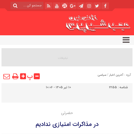
پ
گروه :
آخرین اخبار
/
سیاسی
شناسه :
2255
10 تیر 1405 - 10:06
حضرتی
در مذاکرات امتیازی ندادیم