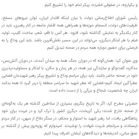
و یکپارچه، در صفوفی فشرده، پیکر امام خود را تشییع کنیم.
رئیس شورای اطلاع‌رسانی دولت با بیان اینکه اقتدار ایران، توان نیرو‌های مسلح،
ظرفیت‌های دولت، انسجام حوزه‌ها و همراهی همه اقشار جامعه در کنار رهبری، باید در
کنار یکدیگر به نمایش گذاشته شود، افزود: هر کس با قلم، شعر، ساخت کلیپ، تولید
فیلم یا هر ابتکار دیگری، می‌تواند در این مسیر نقش‌آفرین باشد. باید این وداع را به
فرصتی برای حضور دوباره همه مردم در صحنه تبدیل کنیم.
وی عنوان کرد: همان‌گونه که در دوران جنگ همه به میدان آمدند، در دوران آتش‌بس،
مذاکره، گفت‌و‌گو و سازندگی نیز همه، در هر زمان و مکان، با ابتکار و مسئولیت‌پذیری
خود در صحنه حاضر باشند. باید برای مراسم وداع و تشییع پیکر رهبر شهیدمان فضایی
عطرآگین ایجاد کنیم؛ فضایی که عطر شهید ما سراسر منطقه را دربر گیرد تا همه بدانند
ایران چه شخصیت شجاع و بزرگی را از دست داده است.
حضرتی مطرح کرد: اگر به تاریخ بنگریم، بسیاری از سلاطین گذشته هر یک به‌گونه‌ای
از صحنه خارج شدند؛ یکی گریخت، دیگری کشور را ترک کرد و در غربت برای خود
پناهگاهی یافت، اما رهبر شهید ما استوار و محکم، در سنگر دفاع از میهن، در کنار مردم
ایستادند و سرانجام شربت شهادت را نوشیدند. امیدوارم که روزبه‌روز بیش از گذشته بر
عمق مبانی، اندیشه‌ها و دیدگاه‌های ایشان اشراف پیدا کنیم.