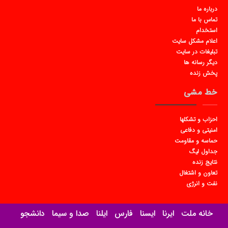
درباره ما
تماس با ما
استخدام
اعلام مشکل سایت
تبلیغات در سایت
دیگر رسانه ها
پخش زنده
خط مشی
احزاب و تشکلها
امنیتی و دفاعی
حماسه و مقاومت
جداول لیگ
نتایج زنده
تعاون و اشتغال
نفت و انرژی
خانه ملت
ایرنا
ایسنا
فارس
ایلنا
صدا و سیما
دانشجو