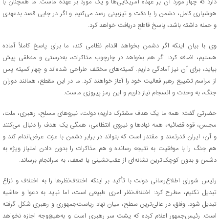
دارد که چهار مورد آن بر عهده آمریکایی‌ها و یک مورد بر عهده ماست. ما همچنان با
هوشیاری کامل، دشمن را با دقت و تیزبینی رصد می‌کنیم و اگر در جایی قصد بدعهدی
و حمله داشته باشد، پاسخ قاطع دریافت خواهد کرد.
وی با بیان اینکه اگر دشمن بخواهد اقدام نظامی کند، ما برای پاسخ کاملاً آماده
هستیم، اضافه کرد: اگر هم بخواهد در چارچوب مذاکرات، به‌درستی و منطقی پیش
بیاید، برای آن نیز آمادگی داریم. کمیته‌های مختلف طراحی شده‌اند و چهار کمیته پس
از مراسم تشییع رهبر فعالیت خود را آغاز خواهند کرد. ما در این مقطع، همانند دوران
جنگ، به وحدت و انسجام نیاز داریم و این رمز پیروزی ماست.
حضرتی گفت: همه ما یک هدف مشترک داریم؛ دولت، نیرو‌های مسلح، رهبری، ملت،
مجلس، قوه قضائیه، همه نهاد‌ها و نیروی انتظامی، همگی یک هدف را دنبال می‌کنند
و آن، ایران قدرتمند و مقتدر است که بتواند در برابر دشمن با عزت عرض‌اندام کند و
هم جنگ را با موفقیت به نتیجه رسانده و هم مذاکرات را بدون دادن امتیاز ویژه به
دشمن و بدون کوچک‌ترین نشانه‌ای از عقب‌نشینی یا ضعف، به سرانجام برساند.
رئیس شورای اطلاع‌رسانی دولت با تأکید بر اینکه اختلاف‌نظر‌ها را به اختلاف و نزاع
تبدیل نکنیم، مطرح کرد: اختلاف‌نظر امری طبیعی است، اما نباید به دعوا و حاشیه
تبدیل شود. وفاق، در عالی‌ترین سطح، میان نهاد ریاست‌جمهوری و رهبری شکل گرفته
است. رئیس‌جمهور اعلام کرده که پشت سر رهبری است و به‌هیچ‌وجه اجازه نخواهد