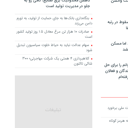
کاهش محدودیت برق صنایع، گامی رو به
مت واکسن
جلو در مدیریت تولید است
بنگاه‌داری بانک‌ها به جای حمایت از تولید، به تورم
سقوط در رتبه
دامن می‌زند
ا
صادرات ۱۰ هزار تن مرغ معادل ۱.۵ روز تولید کشور
است
 اما مسکن
سهام عدالت نباید به حیاط خلوت سیاسیون تبدیل
شد
شود
کلاهبرداری ۴ همتی یک شرکت مهاجرتی؛ ۳۰۰
شاکی تاکنون
انم را برای حل
دگان و فعالان
فته‌ام
یت ملی برخورد
 هرمز کوتاه