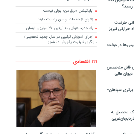
لت متوفیان بعد
اپلیکیشن «برق من» پولی نیست
زائران از خدمات اربعین رضایت دارند
۶۰ مگاواتی ظرفیت
راه جدید هوایی به اربعین ۳۰ میلیون تومان
ه حرارتی تبریز
اجرای آموزش ترکیبی در سال جدید تحصیلی/
بازنگری ظرفیت پذیرش دانشجو
تی‌ها در دولت
اقتصادی
ص قاتل متخصص
یوان عالی
 برتری سپاهان-
پک تحصیل به
ذربایجان‌غربی