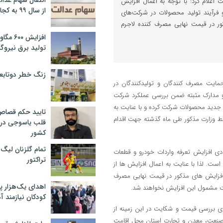
انتقال سهام عدا
لام کرد: با توجه به اعمال افزایش‌
از سال ۹۹ به کجا رسید؟
ت خودروها از ابتدای ۱۴۰۴ و فرآیند تولید محصولات در شرکت‌های
ور در قیمت نهایی مصرف کننده لاجرم
افزایش ۰
تولید برق نیروگا
زنگ خطر دوتابعی
مایت مصرف کنندگان و تولیدکنندگان در
و مدارک مثبته ضمن بررسی عملکرد شرکت
 جدید محصولات شرکت کرده و با عنایت به
تایید حکم قصا
سط وزارت مذکور طی ماه گذشته جهت اقدام
قلب یاسوجی در د
کشور
تمام گلزنان لیگ‌
ادی افزایش تعرفه واردات خودرو و قطعات
تراکتور
گان است. لذا با عنایت به اعمال افزایش ها از
 اعمال افزایش های مذکور در قیمت نهایی مصرف
اهدای یک‌هزار 
کودکان نیازمند آ
ای بررسی قیمت و شکایت در این زمینه از
ل صنعت، معدن و تجارت استان محل اقامت