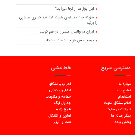
این پول‌ها از کجا می‌آید؟
هزینه ۲۰۰ میلیاردی باعث شد قید کسری طاهری
را بزنیم
ایران در والیبال مصر را در هم کوبید
پرسپولیس بازیچه دست خداداد
دسترسی سریع
خط مشی
درباره ما
احزاب و تشکلها
تماس با ما
امنیتی و دفاعی
استخدام
حماسه و مقاومت
اعلام مشکل سایت
جداول لیگ
تبلیغات در سایت
نتایج زنده
دیگر رسانه ها
تعاون و اشتغال
پخش زنده
نفت و انرژی