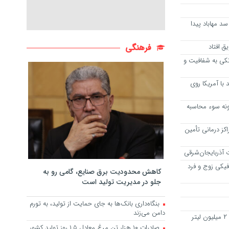
د مهاباد پیدا
ق افتاد
فرهنگی
نکی به شفافیت و
با آمریکا روی
نه سوء محاسبه
کز درمانی تأمین
 آذربایجان‌شرقی
فیکی زوج و فرد
کاهش محدودیت برق صنایع، گامی رو به
جلو در مدیریت تولید است
بنگاه‌داری بانک‌ها به جای حمایت از تولید، به تورم
دامن می‌زند
توقیف نفتکش خارجی به اتهام حمل ۲ میلیون لیتر
صادرات ۱۰ هزار تن مرغ معادل ۱.۵ روز تولید کشور