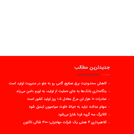
جدیدترین مطالب
کاهش محدودیت برق صنایع، گامی رو به جلو در مدیریت تولید است
بنگاه‌داری بانک‌ها به جای حمایت از تولید، به تورم دامن می‌زند
صادرات ۱۰ هزار تن مرغ معادل ۱.۵ روز تولید کشور است
سهام عدالت نباید به حیاط خلوت سیاسیون تبدیل شود
کالابرگ سه گروه فردا شارژ می‌شود
کلاهبرداری ۴ همتی یک شرکت مهاجرتی؛ ۳۰۰ شاکی تاکنون