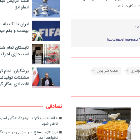
علت افزایش قی
ت شکایت کنند.
انفلوآنزا
ایران با یک پله 
ه :
بیست و یکم فیف
http://ajabshirpress.i
تابستان تمام شد
استیجاری اجرا ن
پزشکیان: تمام تو
نتاژی
عجب شیر پرس
مشکلات تولیدکنن
اقتصادی به‌کار گر
تصادفی
خانه احزاب قم: با تهدیدکنندگان امن
قاطع شود
نیروهای مسلح سر سوزنی بر سر تنگه
نخواهد آمد