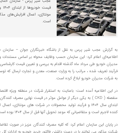
عجب شیر پرس - سازمان حمایت اع
قیم
مونتاژی، اعمال افزایش‌های مذک
است.
به گزارش عجب شیر پرس به نقل از باشگاه خبرنگاران جوان – سازمان ح
اطلاعیه‌ای اعلام کرد: این سازمان حسب وظایف محوله بر اساس مستندات 
مدیران خودرو طی مرداد ماه گذشته اقدام به بررسی و تعیین قیمت کارشناسی
فرآیند تعریف شده ، مراتب را به وزارت صنعت، معدن و تجارت ارسال که تو
به شرکت مدیران خودرو ابلاغ کرده است.
در این اطلاعیه آمده است: باعنایت به استقرار شرکت در منطقه ویژه اقتص
منفصله ( CKD ) به یکی دیگر از عوامل موثر در قیمت نهایی مصرف کنند
ابتدای سال ۱۴۰۴ و فرآیند تولید محصولات در شرکت های مونتاژی،
کننده لاجرم است و متقاضیانی که موعد تحویل آنها قبل از سال ۱۴۰۴ بوده است مشمول این افزایش نخواهند شد.
در پایان این سازمان اعلام کرد: که کلیه مصرف کنندگان عزیز در صورت تقاض
شرکت مذکور می توانند با در دست داشتن فاکتور خرید خودرو به ادارات ک