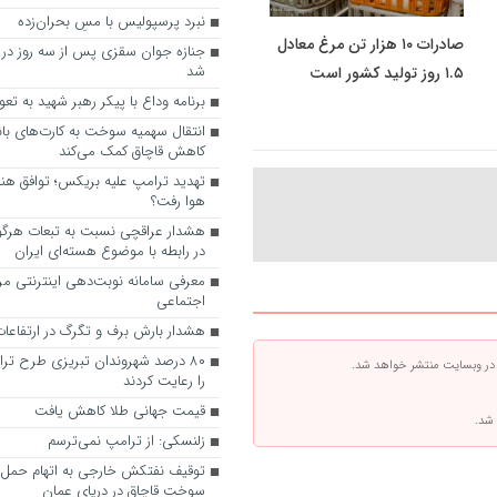
نبرد پرسپولیس با مسِ بحران‌زده
صادرات ۱۰ هزار تن مرغ معادل
جنازه جوان سقزی پس از سه روز در س
شد
۱.۵ روز تولید کشور است
برنامه وداع با پیکر رهبر شهید به تعوی
انتقال سهمیه سوخت به کارت‌های با
کاهش قاچاق کمک می‌کند
تهدید ترامپ علیه بریکس؛ توافق هند 
هوا رفت؟
هشدار عراقچی نسبت به تبعات هرگو
در رابطه با موضوع هسته‌ای ایران
معرفی سامانه نوبت‌دهی اینترنتی مرا
اجتماعی
هشدار بارش برف و تگرگ در ارتفاعات
۸۰ درصد شهروندان تبریزی طرح ترا
 در وبسایت منتشر خواهد شد.
را رعایت کردند
قیمت جهانی طلا کاهش یافت
 شد.
زلنسکی: از ترامپ نمی‌ترسم
سوخت قاچاق در دریای عمان