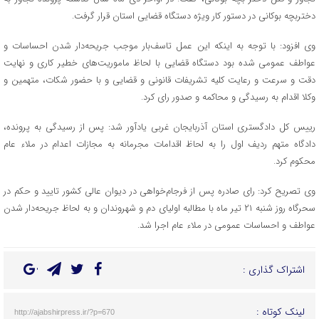
دختربچه بوکانی در دستور کار ویژه دستگاه قضایی استان قرار گرفت.
وی افزود: با توجه به اینکه این عمل تاسف‌بار موجب جریحه‌دار شدن احساسات و
عواطف عمومی شده بود دستگاه قضایی با لحاظ ماموریت‌های خطیر کاری و نهایت
دقت و سرعت و رعایت کلیه تشریفات قانونی و قضایی و با حضور شکات، متهمین و
وکلا اقدام به رسیدگی و محاکمه و صدور رای کرد.
رییس کل دادگستری استان آذربایجان غربی یادآور شد: پس از رسیدگی به پرونده،
دادگاه متهم ردیف اول را به لحاظ اقدامات مجرمانه به مجازات اعدام در ملاء عام
محکوم کرد.
وی تصریح کرد: رای صادره پس از فرجام‌خواهی در دیوان عالی کشور تایید و حکم در
سحرگاه روز شنبه ۲۱ تیر ماه با مطالبه اولیای دم و شهروندان و به لحاظ جریحه‌دار شدن
عواطف و احساسات عمومی در ملاء عام اجرا شد.
اشتراک گذاری :
لینک کوتاه :
http://ajabshirpress.ir/?p=670