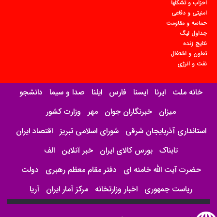
احزاب و تشکلها
امنیتی و دفاعی
حماسه و مقاومت
جداول لیگ
نتایج زنده
تعاون و اشتغال
نفت و انرژی
خانه ملت
ایرنا
ایسنا
فارس
ایلنا
صدا و سیما
دانشجو
میزان
خبرنگاران جوان
مهر
وزارت کشور
استانداری آذربایجان شرقی
شورای اسلامی تبریز
اقتصاد ایران
تابناک
بورس کالای ایران
خبر آنلاین
الف
حضرت آیت الله خامنه ای
دفتر مقام معظم رهبری
دولت
ریاست جمهوری
اخبار وزارتخانه
مرکز آمار ایران
آریا