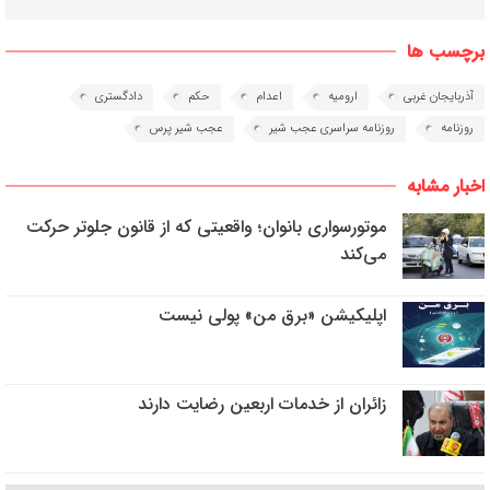
برچسب ها
آذربایجان غربی
ارومیه
اعدام
حکم
دادگستری
روزنامه
روزنامه سراسری عجب شیر
عجب شیر پرس
اخبار مشابه
موتورسواری بانوان؛ واقعیتی که از قانون جلوتر حرکت
می‌کند
اپلیکیشن «برق من» پولی نیست
زائران از خدمات اربعین رضایت دارند