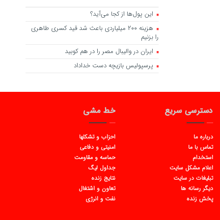
این پول‌ها از کجا می‌آید؟
هزینه ۲۰۰ میلیاردی باعث شد قید کسری طاهری
را بزنیم
ایران در والیبال مصر را در هم کوبید
پرسپولیس بازیچه دست خداداد
دسترسی سریع
خط مشی
درباره ما
احزاب و تشکلها
تماس با ما
امنیتی و دفاعی
استخدام
حماسه و مقاومت
اعلام مشکل سایت
جداول لیگ
تبلیغات در سایت
نتایج زنده
دیگر رسانه ها
تعاون و اشتغال
پخش زنده
نفت و انرژی