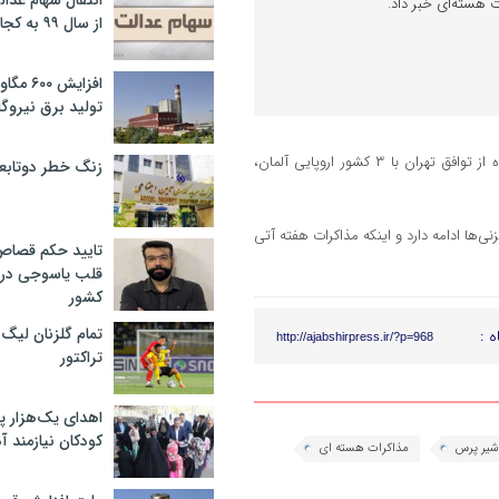
انتقال سهام عدا
ت هسته‌ای خبر داد.
از سال ۹۹ به کجا رسید؟
افزایش ۰
تولید برق نیروگا
به گزارش عجب شیر پرس به نقل از باشگاه خبرنگاران جوان- یک منبع آگاه از توافق تهران با ۳ کشور اروپایی آلمان،
زنگ خطر دوتابعی
ی‌ها ادامه دارد و اینکه مذاکرات هفته آتی
تایید حکم قصا
قلب یاسوجی در د
کشور
تمام گلزنان لیگ‌
ه :
http://ajabshirpress.ir/?p=968
تراکتور
اهدای یک‌هزار 
کودکان نیازمند آ
یر پرس
مذاکرات هسته ای