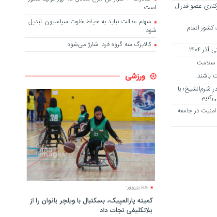
کناری عضو فدرال
است
سهام عدالت نباید به حیاط خلوت سیاسیون تبدیل
کشور اتمام
شود
کالابرگ سه گروه فردا شارژ می‌شود
ر ۱۴۰۴
م سلامت
ورزشی
ت باشند
 شرم‌الشیخ؛ با
ی‌کنیم
منیت در جامعه
همایون‌پور:
کمیته پارالمپیک، بسکتبال با ویلچر بانوان را از
بلاتکلیفی نجات داد