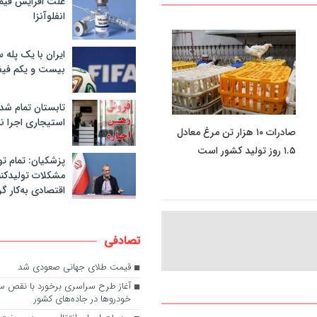
علت افزایش قی
انفلوآنزا
ایران با یک پله 
بیست و یکم فیف
تابستان تمام شد
استیجاری اجرا ن
صادرات ۱۰ هزار تن مرغ معادل
۱.۵ روز تولید کشور است
پزشکیان: تمام تو
مشکلات تولیدکنن
اقتصادی به‌کار گر
تصادفی
قیمت طلای جهانی صعودی شد
آغاز طرح سراسری برخورد با نقص س
خودروها در جاده‌های کشور