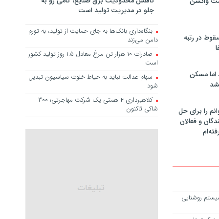
کاهش محدودیت برق صنایع، گامی رو به
مت واکسن
جلو در مدیریت تولید است
بنگاه‌داری بانک‌ها به جای حمایت از تولید، به تورم
سقوط در رتبه
دامن می‌زند
ا
صادرات ۱۰ هزار تن مرغ معادل ۱.۵ روز تولید کشور
است
 اما مسکن
سهام عدالت نباید به حیاط خلوت سیاسیون تبدیل
شد
شود
کلاهبرداری ۴ همتی یک شرکت مهاجرتی؛ ۳۰۰
شاکی تاکنون
انم را برای حل
دگان و فعالان
فته‌ام
یستم روشنایی