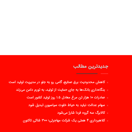
جدیدترین مطالب
کاهش محدودیت برق صنایع، گامی رو به جلو در مدیریت تولید است
بنگاه‌داری بانک‌ها به جای حمایت از تولید، به تورم دامن می‌زند
صادرات ۱۰ هزار تن مرغ معادل ۱.۵ روز تولید کشور است
سهام عدالت نباید به حیاط خلوت سیاسیون تبدیل شود
کالابرگ سه گروه فردا شارژ می‌شود
کلاهبرداری ۴ همتی یک شرکت مهاجرتی؛ ۳۰۰ شاکی تاکنون