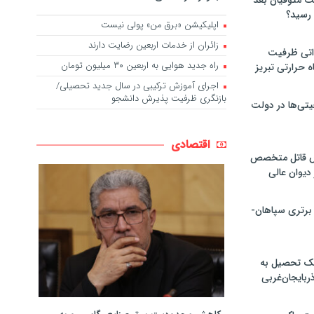
لت متوفیان بعد
اپلیکیشن «برق من» پولی نیست
زائران از خدمات اربعین رضایت دارند
۶۰ مگاواتی ظرفیت
راه جدید هوایی به اربعین ۳۰ میلیون تومان
ه حرارتی تبریز
اجرای آموزش ترکیبی در سال جدید تحصیلی/
بازنگری ظرفیت پذیرش دانشجو
تی‌ها در دولت
اقتصادی
ص قاتل متخصص
یوان عالی
 برتری سپاهان-
پک تحصیل به
ذربایجان‌غربی