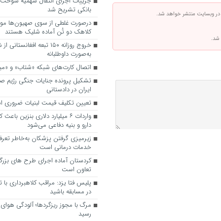
جزییات اجرای انتقال سهمیه سوخت ب
بانکی تشریح شد
 در وبسایت منتشر خواهد شد.
درصورت غلطی از سوی صهیون‌ها موش
کلاهک دو تُن آماده شلیک هستند
 شد.
خروج روزانه ۱۵۰ تبعه افغانس
به‌صورت داوطلبانه
اتصال کارت‌های شبکه «شتاب» و «میر»
تشکیل پرونده جنایات جنگی رژیم صه
ایران در دادستانی
تعیین تکلیف قیمت لبنیات ضروری 
واردات ۶ میلیارد دلاری بنزین با
دارو و بنیه دفاعی می‌شود
زیرمیزی گرفتن پزشکان به‌خاطر تعرف
خدمات درمانی است
کردستان آماده‌ اجرای طرح های بزرگ
تعاون است
پلیس فتا یزد: مراقب کلاهبرداری با 
در مسابقه باشید
مرگ با مجوز ریزگردها؛ آلودگی هوای ال
رسید