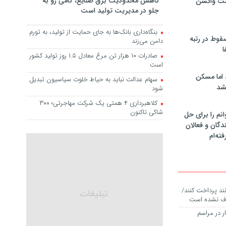
کاهش محدودیت برق صنایع، گامی رو به
مت واکسن
جلو در مدیریت تولید است
بنگاه‌داری بانک‌ها به جای حمایت از تولید، به تورم
سقوط در رتبه
دامن می‌زند
ا
صادرات ۱۰ هزار تن مرغ معادل ۱.۵ روز تولید کشور
است
 اما مسکن
سهام عدالت نباید به حیاط خلوت سیاسیون تبدیل
شد
شود
کلاهبرداری ۴ همتی یک شرکت مهاجرتی؛ ۳۰۰
شاکی تاکنون
انم را برای حل
دگان و فعالان
فته‌ام
 نمی‌توانند پرداخت کنند/
ذف نشده است
۵۴ هزار عزادار در مراسم