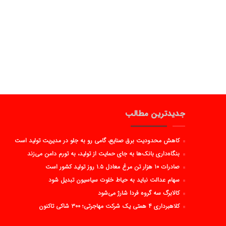
جدیدترین مطالب
کاهش محدودیت برق صنایع، گامی رو به جلو در مدیریت تولید است
بنگاه‌داری بانک‌ها به جای حمایت از تولید، به تورم دامن می‌زند
صادرات ۱۰ هزار تن مرغ معادل ۱.۵ روز تولید کشور است
سهام عدالت نباید به حیاط خلوت سیاسیون تبدیل شود
کالابرگ سه گروه فردا شارژ می‌شود
کلاهبرداری ۴ همتی یک شرکت مهاجرتی؛ ۳۰۰ شاکی تاکنون