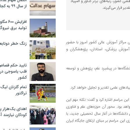
انتقال سهام عدا
شی کشور، رتبه‌های برتر کنکور و المپیاد
از سال ۹۹ به کجا رسید؟
یر قرار می‌گیرند.
افزایش ۰
تولید برق نیروگا
مراکز آموزش عالی کشور امروز با حضور
زنگ خطر دوتابعی
آموزش پزشکی، استادان، پژوهشگران و
تایید حکم قصا
نشگاه‌ها در پیشبرد علم، پژوهش و توسعه
قلب یاسوجی در د
کشور
تمام گلزنان لیگ‌
تراکتور
ین مراسم اشاره کرد و گفت: نکته مهم این
اهد بود. محور آن حوزه‌های علم و فناوری
اهدای یک‌هزار 
نشگاه‌ها در آغاز سال تحصیلی جدید، با
کودکان نیازمند آ
ری این مراسم بر مبنای ارتقای جایگاه ایران