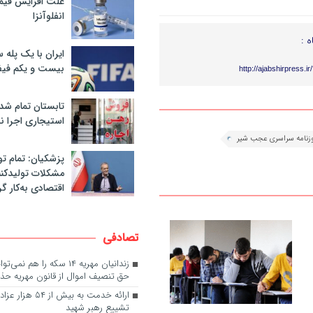
علت افزایش قی
انفلوآنزا
ه :
ایران با یک پله 
بیست و یکم فیف
http://ajabshirpress.i
تابستان تمام شد
استیجاری اجرا ن
زنامه سراسری عجب شیر
پزشکیان: تمام تو
مشکلات تولیدکنن
اقتصادی به‌کار گر
تصادفی
زندانیان مهریه ۱۴ سکه را هم
حق تنصیف اموال از قانون مهریه ح
ارائه خدمت به بیش از 
تشییع رهبر شهید