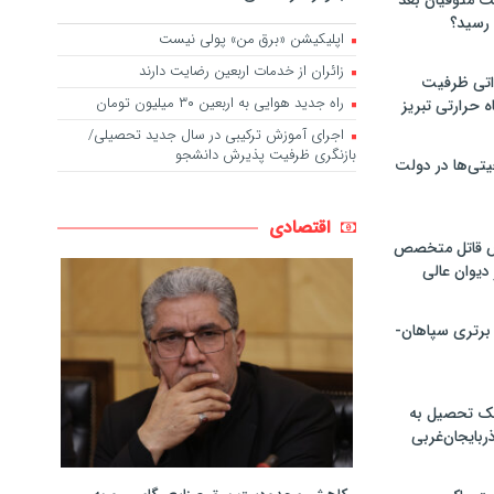
لت متوفیان بعد
اپلیکیشن «برق من» پولی نیست
زائران از خدمات اربعین رضایت دارند
۶۰ مگاواتی ظرفیت
راه جدید هوایی به اربعین ۳۰ میلیون تومان
ه حرارتی تبریز
اجرای آموزش ترکیبی در سال جدید تحصیلی/
بازنگری ظرفیت پذیرش دانشجو
تی‌ها در دولت
اقتصادی
ص قاتل متخصص
یوان عالی
 برتری سپاهان-
پک تحصیل به
ذربایجان‌غربی