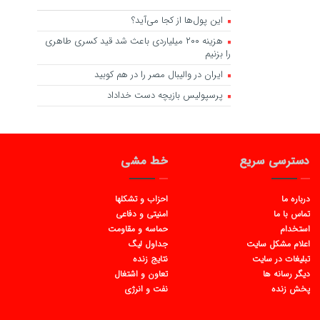
این پول‌ها از کجا می‌آید؟
هزینه ۲۰۰ میلیاردی باعث شد قید کسری طاهری
را بزنیم
ایران در والیبال مصر را در هم کوبید
پرسپولیس بازیچه دست خداداد
دسترسی سریع
خط مشی
درباره ما
احزاب و تشکلها
تماس با ما
امنیتی و دفاعی
استخدام
حماسه و مقاومت
اعلام مشکل سایت
جداول لیگ
تبلیغات در سایت
نتایج زنده
دیگر رسانه ها
تعاون و اشتغال
پخش زنده
نفت و انرژی