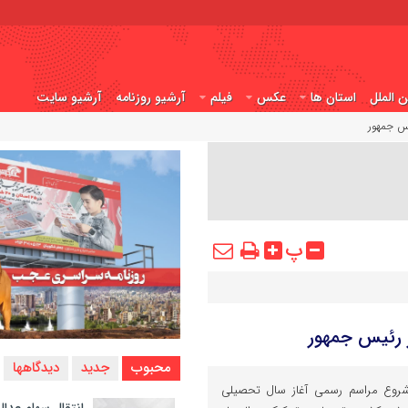
ن الملل
استان ها
عکس
فیلم
آرشیو روزنامه
آرشیو سایت
یس جمهور
پ
ور رئیس جمهور
محبوب
جدید
دیدگاهها
روع مراسم رسمی آغاز سال تحصیلی