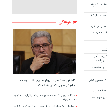
سقوط به یک پله
ثبت‌نام داوطلبان انتخابات شورا‌های روستا‌ها از ۲۴
فرهنگی
ا فعال می‌شود
 تا پایان سال
شند
اریخی آقای
علی استخدامی
رد
توقیف نفتکش خارجی به اتهام حمل ۲ میلیون لیتر
کاهش محدودیت برق صنایع، گامی رو به
جلو در مدیریت تولید است
دگاه تبریز
بنگاه‌داری بانک‌ها به جای حمایت از تولید، به تورم
نان جهان به
دامن می‌زند
صادرات ۱۰ هزار تن مرغ معادل ۱.۵ روز تولید کشور