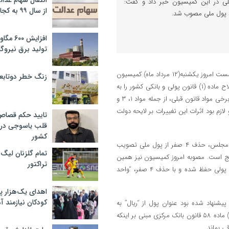
انتقال سهام عدا
ز پول ملی در این کمیسیون خبر داد و گفت:
از سال ۹۹ به کجا رسید؟
د پول ملی مصوب شد.
افزایش ۰
تولید برق نیروگا
به گزارش عجب شیر پرس به نقل از ایرنا، شمس‌الدین حسینی در توضیح نشست امروز یکشنبه(۱۲ مرداد ماه) کمیسیون
زنگ خطر دوتابعی
اقتصادی مجلس شورای اسلامی به خبرنگاران گفت: دولت دوازدهم لایحه اصلاح ماده (۱) قانون پولی و بانکی کشور را به
مجلس ارائه کرده بود، اما با تصویب قانون جدید بانک مرکزی در سال ۱۴۰۲، برخی مواد قانون قبلی، از جمله مواد ۱، ۳ و
 لازم بود اثرات این تغییرات بر لایحه دولت
تایید حکم قصا
قلب یاسوجی در د
کشور
رئیس کمیسیون اقتصادی مجلس افزود: البته در لایحه دولت و مصوبه قبلی مجلس، حذف ۴ صفر از پول ملی تصویب
تمام گلزنان لیگ‌
عادل ۱۰ هزار برابر واحد پولی رایج است. مصوبه امروز کمیسیون نیز همین
تراکتور
رویه را در لایحه دولت و مصوبه قبلی مجلس تأیید کرد لذا اصلاح کمی واحد پولی حفظ شده و با حذف ۴ صفر، “واحد
اهدای یک‌هزار 
کودکان نیازمند آ
پیشنهاد شده بود عنوان پول از “ریال” به
“تومان” و واحد خُرد پولی به “قِران” تغییر کند، اما با توجه به تصریح بند (الف) ماده ۵۸ قانون بانک مرکزی مبنی بر اینکه
ی بماند.