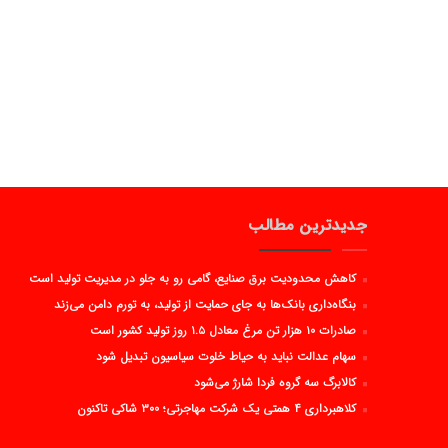
جدیدترین مطالب
کاهش محدودیت برق صنایع، گامی رو به جلو در مدیریت تولید است
بنگاه‌داری بانک‌ها به جای حمایت از تولید، به تورم دامن می‌زند
صادرات ۱۰ هزار تن مرغ معادل ۱.۵ روز تولید کشور است
سهام عدالت نباید به حیاط خلوت سیاسیون تبدیل شود
کالابرگ سه گروه فردا شارژ می‌شود
کلاهبرداری ۴ همتی یک شرکت مهاجرتی؛ ۳۰۰ شاکی تاکنون