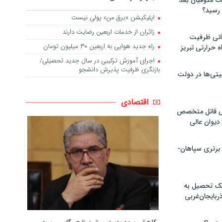
لت متوفیان بعد
اپلیکیشن «برق من» پولی نیست
زائران از خدمات اربعین رضایت دارند
۶۰ مگاواتی ظرفیت
راه جدید هوایی به اربعین ۳۰ میلیون تومان
ه حرارتی تبریز
اجرای آموزش ترکیبی در سال جدید تحصیلی/
بازنگری ظرفیت پذیرش دانشجو
تی‌ها در دولت
اقتصادی
ص قاتل متخصص
یوان عالی
 برتری سپاهان-
پک تحصیل به
ذربایجان‌غربی