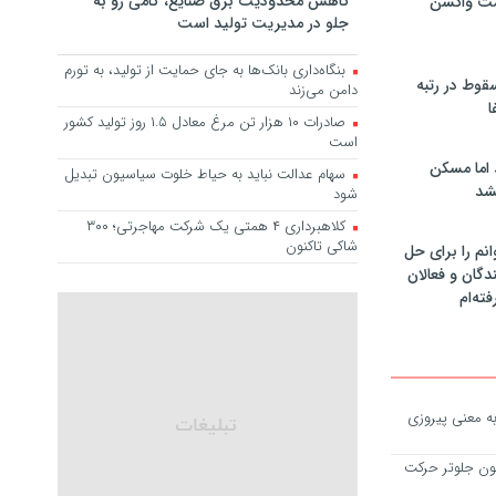
کاهش محدودیت برق صنایع، گامی رو به
مت واکسن
جلو در مدیریت تولید است
بنگاه‌داری بانک‌ها به جای حمایت از تولید، به تورم
سقوط در رتبه
دامن می‌زند
ا
صادرات ۱۰ هزار تن مرغ معادل ۱.۵ روز تولید کشور
است
 اما مسکن
سهام عدالت نباید به حیاط خلوت سیاسیون تبدیل
شد
شود
کلاهبرداری ۴ همتی یک شرکت مهاجرتی؛ ۳۰۰
شاکی تاکنون
انم را برای حل
دگان و فعالان
فته‌ام
ه معنی پیروزی
انون جلوتر حرکت