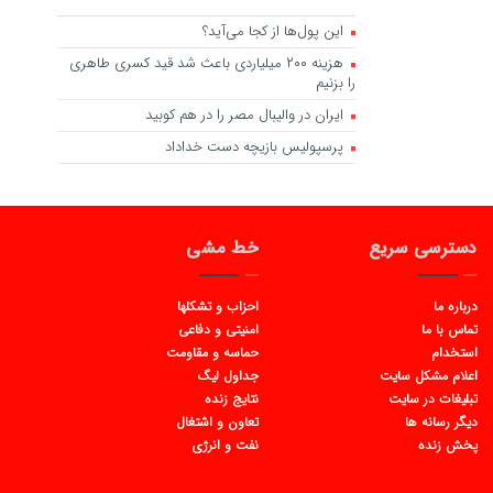
این پول‌ها از کجا می‌آید؟
هزینه ۲۰۰ میلیاردی باعث شد قید کسری طاهری
را بزنیم
ایران در والیبال مصر را در هم کوبید
پرسپولیس بازیچه دست خداداد
دسترسی سریع
خط مشی
درباره ما
احزاب و تشکلها
تماس با ما
امنیتی و دفاعی
استخدام
حماسه و مقاومت
اعلام مشکل سایت
جداول لیگ
تبلیغات در سایت
نتایج زنده
دیگر رسانه ها
تعاون و اشتغال
پخش زنده
نفت و انرژی