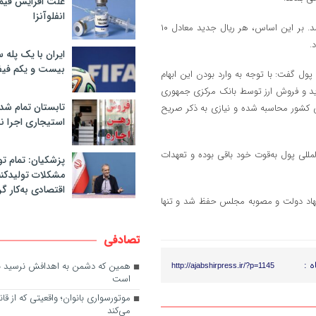
علت افزایش قی
انفلوآنزا
وی تصریح کرد: همچنین، واحد خرد پول (قِران) مطابق مصوبه قبلی تأیید شد. بر این اساس، هر ریال جدید معادل ۱۰
ایران با یک پله 
بیست و یکم فیف
 پول گفت: با توجه به وارد بودن این ابهام
د و فروش ارز توسط بانک مرکزی جمهوری
تابستان تمام شد
نی کشور محاسبه شده و نیازی به ذکر صریح
استیجاری اجرا ن
لی پول به‌قوت خود باقی بوده و تعهدات
پزشکیان: تمام تو
مشکلات تولیدکنن
اقتصادی به‌کار گر
لی مطابق پیشنهاد دولت و مصوبه مجلس حفظ شد و تنها
تصادفی
ه :
همین که دشمن به اهدافش نرسید ب
http://ajabshirpress.ir/?p=1145
است
موتورسواری بانوان؛ واقعیتی که از ق
می‌کند