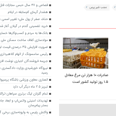
قصاص و ۴۷ سال حبس مجازات قتل رئیس بانک
عجب شیر پرس
هشدار گرمای کم‌سابقه در ایلام
حذف صفر از پول ملی؛ تغییر اسمی یا
خرید تضمینی گندم در گیلان آغاز شد
بانک‌ها به مردم و کسب‌وکارها خسارت
مولدسازی کفاف ساخت مسکن ملی را
ضرورت افزایش ۳۵ درصدی قیمت لبنیات در بازار
رئیس سامسونگ از اتهام کلاهبرداری 
جریمه فروشندگان اجباری نوشت افزار
نیروگاه خورشیدی وزارت دادگستری به 
رسید
صادرات ۱۰ هزار تن مرغ معادل
انصاری معاون ورزشی باشگاه پرسپ
۱.۵ روز تولید کشور است
تبریز ۲.۵ ماه دیگر آب دارد
تمام گلزنان لیگ‌ برتری سپاهان-تراکت
تهدیدات امنیتی واتس‌اپ و ابعاد جا
بستر پیام‌رسان
واکنش پلیس به وارونه‌سازی برخی گ