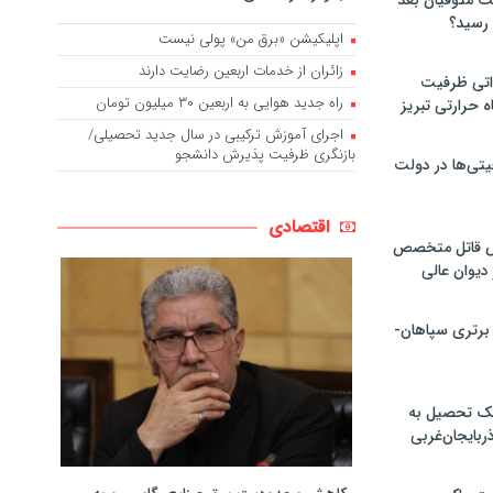
لت متوفیان بعد
اپلیکیشن «برق من» پولی نیست
زائران از خدمات اربعین رضایت دارند
۶۰ مگاواتی ظرفیت
راه جدید هوایی به اربعین ۳۰ میلیون تومان
ه حرارتی تبریز
اجرای آموزش ترکیبی در سال جدید تحصیلی/
بازنگری ظرفیت پذیرش دانشجو
تی‌ها در دولت
اقتصادی
ص قاتل متخصص
یوان عالی
 برتری سپاهان-
پک تحصیل به
ذربایجان‌غربی