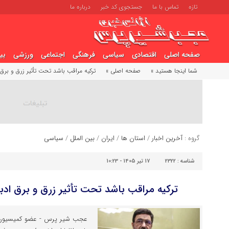
تازه
تماس با ما
جستجوی کد خبر
درباره ما
صفحه اصلی
اقتصادی
سیاسی
فرهنگی
اجتماعی
ورزشی
بی
شما اینجا هستید »
صفحه اصلی »
ترکیه مراقب باشد تحت تأثیر زرق و برق 
گروه :
آخرین اخبار
/
استان ها
/
ایران
/
بین الملل
/
سیاسی
شناسه :
2322
17 تیر 1405 - 10:23
ترکیه مراقب باشد تحت تأثیر زرق و برق ادبی
عجب شیر پرس - عضو کمیسیون