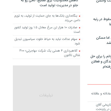
کاهش محدودیت برق صنایع، گامی رو به
مت واکسن
جلو در مدیریت تولید است
بنگاه‌داری بانک‌ها به جای حمایت از تولید، به تورم
سقوط در رتبه
دامن می‌زند
ا
صادرات ۱۰ هزار تن مرغ معادل ۱.۵ روز تولید کشور
است
 اما مسکن
سهام عدالت نباید به حیاط خلوت سیاسیون تبدیل
شد
شود
کلاهبرداری ۴ همتی یک شرکت مهاجرتی؛ ۳۰۰
شاکی تاکنون
انم را برای حل
دگان و فعالان
فته‌ام
ادلانه و عاقلانه
اریخی آقای