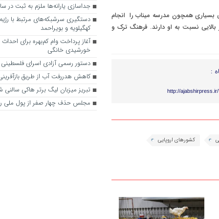
جداسازی یارانه‌ها ملزم به ثبت در س
ی بسیاری همچون مدرسه میناب را انجام
دستگیری سرشبکه‌های مرتبط با رژیم 
بالایی نسبت به او دارند. فرهنگ ترک و
کهگیلویه و بویراحمد
آغاز پرداخت وام کم‌بهره برای احداث ن
خورشیدی خانگی
دستور رسمی آزادی اسرای فلسطینی
ه :
کاهش هدررفت آب از طریق بازآفرین
تبریز میزبان لیگ برتر هاکی سالنی 
http://ajabshirpress.i
مجلس حذف چهار صفر از پول ملی را
ی
کشورهای اروپایی