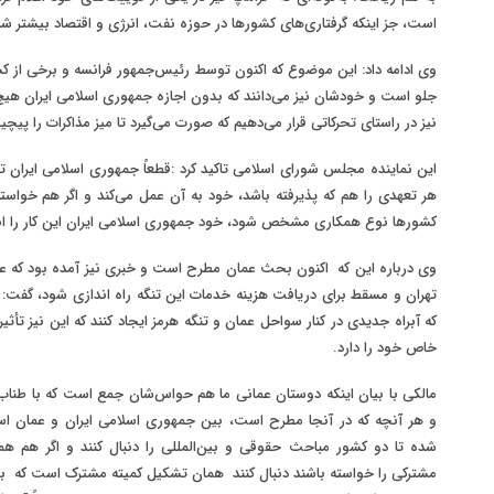
است، جز اینکه گرفتاری‌های کشورها در حوزه نفت، انرژی و اقتصاد بیشتر ش
وی ادامه داد: این موضوع که اکنون توسط رئیس‌جمهور فرانسه و برخی از کش
جلو است و خودشان نیز می‌دانند که بدون اجازه جمهوری اسلامی ایران هیچ ح
نیز در راستای تحرکاتی قرار می‌دهیم که صورت می‌گیرد تا میز مذاکرات را پیچیده
این نماینده مجلس شورای اسلامی تاکید کرد
:
قطعاً جمهوری اسلامی ایران ت
هر تعهدی را هم که پذیرفته باشد، خود به آن عمل می‌کند و اگر هم خواست
کشورها نوع همکاری مشخص شود، خود جمهوری اسلامی ایران این کار را ان
وی درباره این که اکنون بحث عمان مطرح است و خبری نیز آمده بود که عم
تهران و مسقط برای دریافت هزینه خدمات این تنگه راه اندازی شود، گفت: آم
که آبراه جدیدی در کنار سواحل عمان و تنگه هرمز ایجاد کنند که این نیز تأثی
خاص خود را دارد
.
مالکی با بیان اینکه دوستان عمانی ما هم حواس‌شان جمع است که با طناب آم
و هر آنچه که در آنجا مطرح است، بین جمهوری اسلامی ایران و عمان اس
شده تا دو کشور مباحث حقوقی و بین‌المللی را دنبال کنند و اگر هم هما
مشترکی را خواسته باشند دنبال کنند همان تشکیل کمیته مشترک است که ب