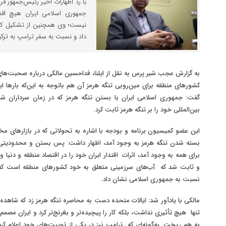
با رد اظهارات اخیر رئیس‌جمهور فر
جمهوری اسلامی ایران هیچ اقدام
نیست؛ وی همچنین از تشکیل کم
داد و نسبت به سفر ترامپ به ترکی
به گزارش عجب شیر پرس به نقل از ایلنا، فداحسین مالکی درباره صحبت‌های
کشورهای منطقه برای مین‌روبی تنگه هرمز آن هم باتوجه به این‌که بارها ای
گفت: جمهوری اسلامی ایران با بستن تنگه هرمز که در زمان سرداران شه
بین‌المللی خود را بر تنگه هرمز ثابت کرد
.
این عضو کمیسیون برنامه و بودجه با اشاره به تحولاتی که در بازارهای م
بسته شدن تنگه هرمز به وجود آمد، اظهار داشت: پس بستن و محدودیتی که 
برای همه به وجود آمد، اثرات اقتدار ایران خود را در اقتصاد منطقه و دنیا 
و ثابت شد که آب‌های سرزمینی متعلق به خود کشورهای منطقه است که ت
نسبت به جمهوری اسلامی نشان داد
.
مالکی با یادآور شد: ایالات متحده دست به محاصره تنگه هرمز زد که شاهده 
تنها
هیچ تأثیری نداشت، بلکه کار را پیچیده‌تر و بغرنج‌تر کرد و ایران مصمم‌
به هم ریخت. به‌گونه‌ای که ترامپ نیز در یکی از توییت‌های خود اعلام کرد