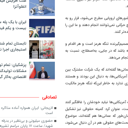
علت افزایش قی
د
.
انفلوآنزا
ورهای اروپایی مطرح می‌شود، فرار رو به
ایران با یک پله 
رکتی نمی‌توانند انجام دهند و ما این را
بیست و یکم فیف
‌تر کنند
.
تابستان تمام شد
صمیم‌گیرنده تنگه هرمز است و هر اقدام و
استیجاری اجرا ن
ه باشد که در جایی، به‌اصطلاح، نسبت به
جام می‌دهد
.
پزشکیان: تمام تو
انی‌ها گفته‌اند که یک شرکت مشترک بین
مشکلات تولیدکنن
ریکایی‌ها، به دنبال این بودند و هستند
اقتصادی به‌کار گر
ری ندارد به خاطر این‌که تنگه هرمز مالکیت
تصادفی
ریکایی‌ها نباید خودشان را غافلگیر کنند
لاریجانی: ایران همواره آماده مذاکره ع
ت، عنوان کرد: کمیته حقوقی نیز تشکیل
است
ن‌طور که عمانی‌ها هم گفته‌اند، موضوع
حضوری میلیونی و بی‌نظیر در بدرقه ت
حث‌های حقوقی هم در آن دنبال می‌شود،
شهید/ ساعت ۱۷ پایان مراسم تشییع در پایتخت