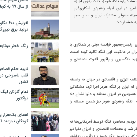
انتقال سهام عدا
انسه درباره تنگه هرمز، گفت بدون اجازه
از سال ۹۹ به کجا رسید؟
ی در این آبراه راهبردی امکان‌پذیر
یته حقوقی مشترک ایران و عمان خبر
ه هشدار داد.
افزایش ۰
تولید برق نیروگا
 رئیس‌جمهور فرانسه مبنی بر همکاری با
زنگ خطر دوتابعی
ران بر مالکیت این تنگه تاکید کرده است،
ید تنگسیری و پاکپور قدرت منطقه‌ای و
تایید حکم قصا
قلب یاسوجی در د
ختلف انرژی و اقتصادی در جهان به واسطه
کشور
ایران بر تنگه هرمز اجرا کرد، مشکلاتی
تمام گلزنان لیگ‌
و همچنین در انرژی منطقه و دنیا نشان داد
تراکتور
نگه راهبردی هرمز نیز همین مسئله را
اهدای یک‌هزار 
کودکان نیازمند آ
بودیم محاصره تنگه توسط آمریکایی‌ها نه
تر شد و معادلات اقتصادی و انرژی دنیا نیز
 که محاصره تنگه هرمز نیز تأثیری نداشته