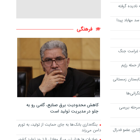
نه نادیده گرفته
د مهاباد پیدا
فرهنگی
فت غرامت جنگ
 حمله رژیم
تابستان زمستانی
گرانی‌ها
کاهش محدودیت برق صنایع، گامی رو به
 مرحله بررسی
جلو در مدیریت تولید است
بنگاه‌داری بانک‌ها به جای حمایت از تولید، به تورم
کناری عضو فدرال
دامن می‌زند
صادرات ۱۰ هزار تن مرغ معادل ۱.۵ روز تولید کشور