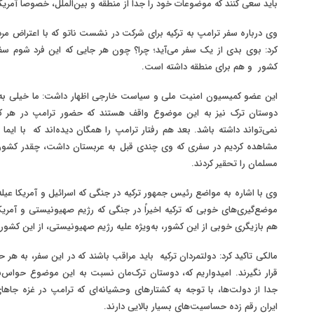
باید سعی کنند که موضوعات خود را جدا از منطقه و بین‌الملل، خصوصاً آمریکا 
وی درباره سفر ترامپ به ترکیه برای شرکت در نشست ناتو که با اعتراض م
کرد: بوی بدی از یک سفر می‌آید؛ چرا؟ چون هر جایی که این فرد شوم سفر
کشور و هم برای منطقه داشته است
.
این عضو کمیسیون امنیت ملی و سیاست خارجی اظهار داشت: ما خیلی به 
دوستان ترک نیز به این موضوع واقف هستند که حضور ترامپ در هر کدا
نمی‌تواند داشته باشد. بعد هم رفتار ترامپ را همگان دیده‌اند که با ایما و
مشاهده کردیم در سفری که وی چندی قبل به عربستان داشت، چقدر کشور 
مسلمان را تحقیر کردند
.
وی با اشاره به مواضع رئیس جمهور ترکیه در جنگی که اسرائیل و آمریکا عیله ا
موضع‌گیری‌های خوبی که ترکیه اخیراً در جنگی که رژیم صهیونیستی و آمریکا 
هم بازیگری خوبی از این کشور، به‌ویژه علیه رژیم صهیونیستی، از این کشور
مالکی تاکید کرد: دولتمردان ترکیه باید مراقب باشند که در این سفر، به هر
قرار نگیرند. امیدواریم که، دوستان ترک‌مان نسبت به این موضوع حواس‌
جدا از دولت‌ها، با توجه به کشتارهای وحشیانه‌ای که ترامپ در غزه جا
ایران رقم زده حساسیت‌های بسیار بالایی دارند
.