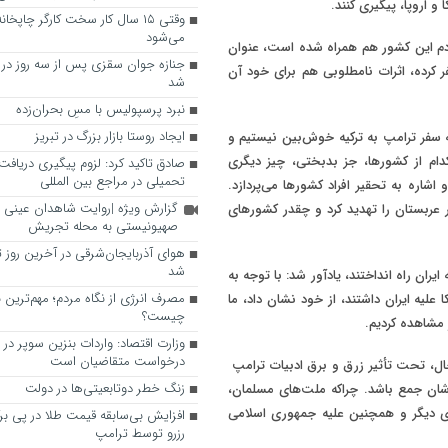
و اروپا، پیگیری کنند
.
وقتی ۱۵ سال کار سخت کارگر چاپخا
می‌شود
ردم این کشور هم همراه شده است، عنوان
جنازه جوان سقزی پس از سه روز در س
 کرده، اثرات نامطلوبی هم برای خود آن
شد
نبرد پرسپولیس با مسِ بحران‌زده
ایجاد روستا بازار بزرگ در تبریز
سفر ترامپ به ترکیه خوش‌بین نیستیم و
م از کشورها، جز بدبختی، چیز دیگری
صادق تاکید کرد: لزوم پیگیری دریا
تحمیلی در مراجع بین المللی
 اشاره به تحقیر افراد کشورها می‌پردازد.
گزارش ویژه |روایت شاهدان عینی از
عربستان را تهدید کرد و چقدر کشورهای
صهیونیستی به محله تجریش
هوای آذربایجان‌شرقی در آخرین روز 
شد
یران راه انداختند، یادآور شد: با توجه به
مصرف انرژی از نگاه مردم؛ مهم‌ترین ن
علیه ایران داشتند، از خود نشان داد، ما
چیست؟
 مشاهده کردیم
.
وزارت اقتصاد: واردات بنزین سوپر در
درخواست متقاضیان است
 حال، تحت تأثیر زرق و برق ادبیات ترامپ
زنگ خطر دوتابعیتی‌ها در دولت
شان جمع باشد. چراکه ملت‌های مسلمان،
های دیگر و همچنین علیه جمهوری اسلامی
افزایش بی‌سابقه قیمت طلا در پی بر
رزرو توسط ترامپ