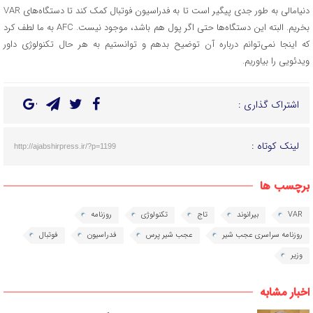
دنیامالی به طور جدی پیگیر است تا به فدراسیون فوتبال کمک کند تا دستگاه‌های VAR
بخریم. البته این دستگاه‌ها حتی اگر پول هم باشد، موجود نیست. AFC به ما لطف کرد
که اینجا نمی‌توانم درباره آن توضیح بدهم و توانستیم به هر حال تکنولوژی داور
ویدئویی را بیاوریم.
اشتراک گذاری :
لینک کوتاه :
http://ajabshirpress.ir/?p=1199
برچسب ها
VAR
بیرانوند
تاج
تکنولوژی
روزنامه
روزنامه سراسری عجب شیر
عجب شیر پرس
فدراسیون
فوتبال
وزیر
اخبار مشابه