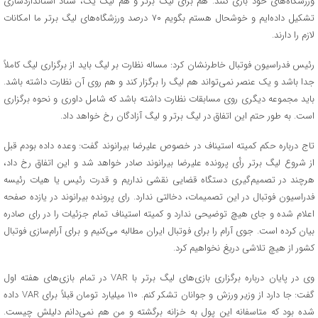
ورزشگاه‌های خود بازی کنند. هم برای لیگ برتر و هم لیگ یک، ستاد استانداردسازی
تشکیل داده‌ایم و خوشحال هستم بگویم ۷۰ درصد ورزشگاه‌های لیگ برتر ما امکانات
لازم را دارند.
رئیس فدراسیون فوتبال خاطرنشان کرد: مساله نظارت بر لیگ باید از برگزاری لیگ کاملاً
جدا باشد و یک عنصر نمی‌تواند هم لیگ را برگزار کند و هم روی آن نظارت داشته باشد.
باید مجموعه دیگری روی مسابقات نظارت داشته باشد که شامل داوری و نحوه برگزاری
است. به طور حتم این اتفاق در لیگ برتر و لیگ آزادگان رخ خواهد داد.
تاج درباره حکم کمیته استیناف در خصوص علیرضا بیرانوند گفت: وعده داده بودم قبل
از شروع لیگ برتر رأی پرونده علیرضا بیرانوند صادر خواهد شد و این اتفاق رخ داد،
هرچند در تصمیم‌گیری دستگاه قضایی نقشی نداریم و قدرت رئیس یا هیات رئیسه
فدراسیون فوتبال در این تصمیمات، دخالتی ندارد. رای پرونده بیرانوند در یازده صفحه
اعلام شده و جای هیچ توضیحی ندارد و کمیته استیناف تمام جزئیات را در رای صادره
بیان کرده است. جوی آرام را برای فوتبال ایران مطالبه می‌کنیم و برای آرام‌سازی فوتبال
کشور از هیچ تلاشی دریغ نخواهیم کرد.
وی در پایان درباره برگزاری بازی‌های لیگ برتر با VAR در تمام بازی‌های هفته اول
گفت: جا دارد از وزیر ورزش و جوانان تشکر کنم. ۱۱۰ میلیارد تومان قبلاً برای VAR داده
شده بود که متاسفانه این پول به خزانه برگشته و من هم نمی‌دانم دلیلش چیست.