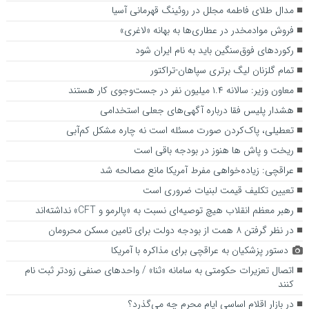
مدال طلای فاطمه مجلل در روئینگ قهرمانی آسیا
فروش موادمخدر در عطاری‌ها به بهانه «لاغری»
رکوردهای فوق‌سنگین باید به نام ایران شود
تمام گلزنان لیگ‌ برتری سپاهان-تراکتور
معاون وزیر: سالانه ۱.۴ میلیون نفر در جست‌وجوی کار هستند
هشدار پلیس فقا درباره آگهی‌های جعلی استخدامی
تعطیلی، پاک‌کردن صورت مسئله است نه چاره مشکل کم‌آبی
ریخت و پاش ها هنوز در بودجه باقی است
عراقچی: زیاده‌خواهی مفرط آمریکا مانع مصالحه شد
تعیین تکلیف قیمت لبنیات ضروری است
رهبر معظم انقلاب هیچ توصیه‌ای نسبت به «پالرمو و CFT» نداشته‌اند
در نظر گرفتن ۸ همت از بودجه دولت برای تامین مسکن محرومان
دستور پزشکیان به عراقچی برای مذاکره با آمریکا
اتصال تعزیرات حکومتی به سامانه «ثنا» / واحدهای صنفی زودتر ثبت نام
کنند
در بازار اقلام اساسی ایام محرم چه می‌گذرد؟