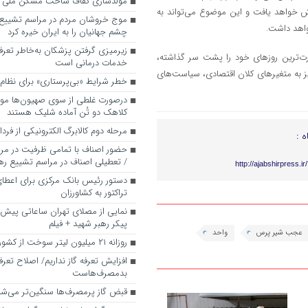
مولدسازی کفاف ساخت مسکن ملی را
ایش خواهد یافت و این موضوع می‌تواند به
موج خروشان مردم در مراسم تشییع پ
واهد داشت.
چشم جهانیان را به ایران خیره کرد
زیرمیزی گرفتن پزشکان به‌خاطر تعرف
درت‌ترین روزهای خود را پشت سر گذاشته،
خدمات درمانی است
یز به متغیرهای کلان اقتصادی، سیاست‌های
خطر شرایط «بی‌پرستاری» برای نظا
درصورت غلطی از سوی صهیون‌ها موش
کلاهک دو تُن آماده شلیک هستند
مرحله دوم کالابرگ الکترونیکی از فرد
ه :
حضور اصناف با تمامی ظرفیت در مرا
/ تعطیلی اصناف در مراسم تشییع ره
http://ajabshirpress.i
دستور رئیس بانک مرکزی برای اعطا
تراکتور به کشاورزان
نمایی از مصلای تهران ساعاتی پیش از 
پیکر رهبر شهید + فیلم
عجب شیر پرس
واحد
روزانه ۲۱ میلیون لیتر سوخت از کشور خارج می‌شود
افزایش تعرفه گاز نداریم/ اصلاح تعرف
بدمصرف‌هاست
قبض گاز پرمصرف‌ها سنگین‌تر می‌شو