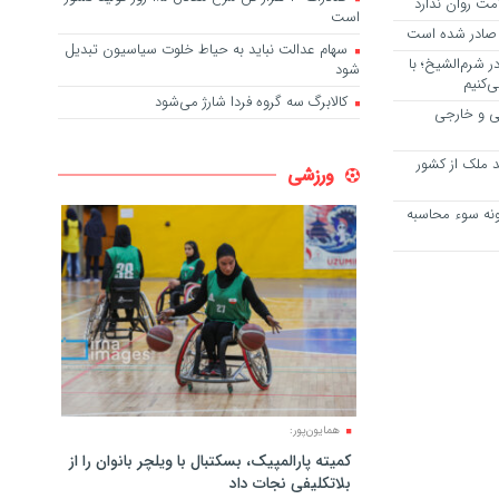
مت روان ندارد
است
 صادر شده است
سهام عدالت نباید به حیاط خلوت سیاسیون تبدیل
 شرم‌الشیخ؛ با
شود
ی‌کنیم
کالابرگ سه گروه فردا شارژ می‌شود
 ایرانی و خارجی
ای خرید ملک از کشور
ورزشی
نه سوء محاسبه
همایون‌پور:
کمیته پارالمپیک، بسکتبال با ویلچر بانوان را از
بلاتکلیفی نجات داد