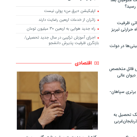
لت متوفیان بعد
اپلیکیشن «برق من» پولی نیست
زائران از خدمات اربعین رضایت دارند
۶۰ مگاواتی ظرفیت
راه جدید هوایی به اربعین ۳۰ میلیون تومان
ه حرارتی تبریز
اجرای آموزش ترکیبی در سال جدید تحصیلی/
بازنگری ظرفیت پذیرش دانشجو
تی‌ها در دولت
اقتصادی
ص قاتل متخصص
یوان عالی
 برتری سپاهان-
پک تحصیل به
ذربایجان‌غربی