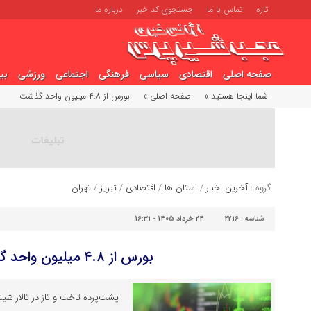
تازه
تماس با ما
جستجوی کد خبر
درباره ما
صفحه اصلی
اقتصادی
سیاسی
فرهنگی
اجتماعی
ورزشی
بی
شما اینجا هستید »
صفحه اصلی »
بورس از ۴.۸ میلیون واحد گذشت
گروه :
آخرین اخبار
/
استان ها
/
اقتصادی
/
تبریز
/
تهران
شناسه :
2216
24 خرداد 1405 - 16:31
بورس از ۴.۸ میلیون واحد گذشت
پشت‌پرده تاخت و تاز در تالار شیش