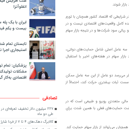
علت افزایش قی
ازار شوند.
انفلوآنزا
 در شرایطی که اقتصاد کشور همچنان با تورم
ایران با یک پله 
دهنده کامل واقعیت‌های اقتصادی نیست و در
بیست و یکم فیف
ریالی سود شرکت‌ها و در نتیجه بازار سهام
تابستان تمام شد
قع سه عامل اصلی شامل حمایت‌های دولتی،
استیجاری اجرا ن
ازار سهام در هفته‌های اخیر با استقبال
پزشکیان: تمام تو
مشکلات تولیدکنن
ظر می‌رسد دو عامل از این سه عامل ممکن
اقتصادی به‌کار گر
سمت ثبات بیشتری حرکت کند، احتمالاً از
تصادفی
ی مالی متعددی روبرو و طبیعی است که در
 داشت حمایت‌های فعلی با همین شدت برای
۲۲۷ میلیون دلار تخفیف تعرفه‌ای در 
طی دو ماه
کالابرگ دهک‌های ۴ تا ۷ از فردا شارژ می‌شود
همچنان می‌تواند از بازار سهام حمایت کند.