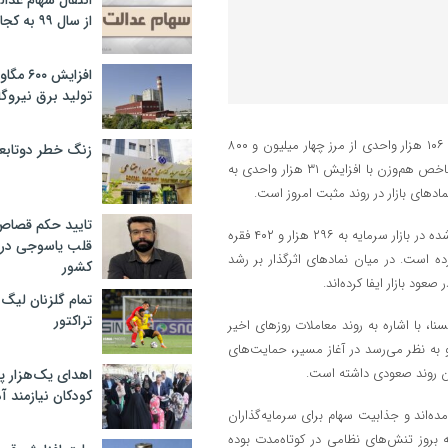
انتقال سهام عدا
از سال ۹۹ به کجا رسید؟
افزایش ۰
تولید برق نیروگا
شاخص بورس تهران در نیمه نخست معاملات امروز (یکشنبه) با رشد بیش از ۱۰۶ هزار واحدی از مرز چهار میلیون و ۸۰۰
زنگ خطر دوتابعی
هزار واحد عبور کرد و به روند صعودی روزهای اخیر خود ادامه داد. همچنین شاخص هم‌وزن با افزایش ۳۱ هزار واحدی به
تایید حکم قصا
به گزارش عجب شیر پرس، تا لحظه تنظیم این گزارش، تعداد معاملات انجام ‌شده در بازار سرمایه به ۲۹۶ هزار و ۴۰۲ فقره
قلب یاسوجی در د
رز ۱۲ هزار میلیارد تومان (۱۲ همت) عبور کرده است. در میان نمادهای اثرگذار بر رشد
کشور
ود بازار ایفا کرده‌اند.
تمام گلزنان لیگ‌
تراکتور
نا، با اشاره به روند معاملات روزهای اخیر
 و به نظر می‌رسد در آغاز مسیر، حمایت‌های
ن روند صعودی داشته است.
اهدای یک‌هزار 
کودکان نیازمند آ
مده‌اند و جذابیت سهام برای سرمایه‌گذاران
 بروز تنش‌های نظامی در کوتاه‌مدت بوده