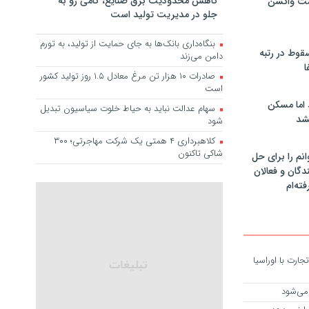
کاهش محدودیت برق صنایع، گامی رو به
مت واکسن
جلو در مدیریت تولید است
بنگاه‌داری بانک‌ها به جای حمایت از تولید، به تورم
سقوط در رتبه
دامن می‌زند
ا
صادرات ۱۰ هزار تن مرغ معادل ۱.۵ روز تولید کشور
است
 اما مسکن
سهام عدالت نباید به حیاط خلوت سیاسیون تبدیل
شد
شود
کلاهبرداری ۴ همتی یک شرکت مهاجرتی؛ ۳۰۰
شاکی تاکنون
انم را برای حل
دگان و فعالان
فته‌ام
تجارت با اوراسیا