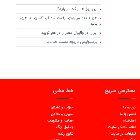
این پول‌ها از کجا می‌آید؟
هزینه ۲۰۰ میلیاردی باعث شد قید کسری طاهری
را بزنیم
ایران در والیبال مصر را در هم کوبید
پرسپولیس بازیچه دست خداداد
دسترسی سریع
خط مشی
درباره ما
احزاب و تشکلها
تماس با ما
امنیتی و دفاعی
استخدام
حماسه و مقاومت
اعلام مشکل سایت
جداول لیگ
تبلیغات در سایت
نتایج زنده