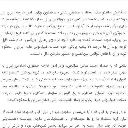
به گزارش مانیتورینگ ایسنا، «اسماعیل بقائی» سخنگوی وزارت امور خارجه ایران روز
دوشنبه و در حاشیه نشست بریکس در ریودوژانیرو برزیل که از یکشنبه تا دوشنبه هفته
جاری برگزار شد، درباره اینکه آیا از نظر او مجمع بریکس حمایت کافی از ایران در میانه
تجاوزگری آمریکا و رژیم صهیونیستی نشان داده است، با گفتن این که «هیچ نارضایتی
در این‌باره نبوده است»، گفت: به نظرم آنچه از سوی رهبران بریکس اعلام شد، قابل
توجه بود. آن‌ها در بند ۲۱ بیانیه پایانی خود حملات غیرقانونی علیه ایران را محکوم
کرده و آن را نقض قوانین بین‌المللی و منشور سازمان ملل دانستند.
بقائی که به همراه «سید عباس عراقچی» وزیر امور خارجه جمهوری اسلامی ایران به
برزیل سفر کرده، در گفت‌وگو با شبکه الجزیره بیان کرد: در گروه بریکس ۲ عضو دائم
شورای امنیت (روسیه و چین) حضور دارند. به نظرم حمایتی که ما از کشورهای سراسر
جهان، به‌ویژه کشورهای منطقه و کشورهای عربی دریافت کردیم، خارق‌العاده بود.
اتحادیه عرب، شورای همکاری خلیج فارس و سازمان همکاری خلیج فارس صراحتا
حملات غیرقانونی علیه ایران، از جمله تاسیسات اتمی صلح‌آمیز آن را محکوم کردند.
او در پاسخ به این که «آیا عربستان سعودی نیز در میان این کشورها بوده است؟»،
بیان کرد: مسلما؛ ما روابط دوستانه‌ای با همسایگانمان داریم. سیاست «همسایگی
خوب» که چند سال است به اجرا در می‌آید بسیار ثمربخش بوده و فراتر از آن،