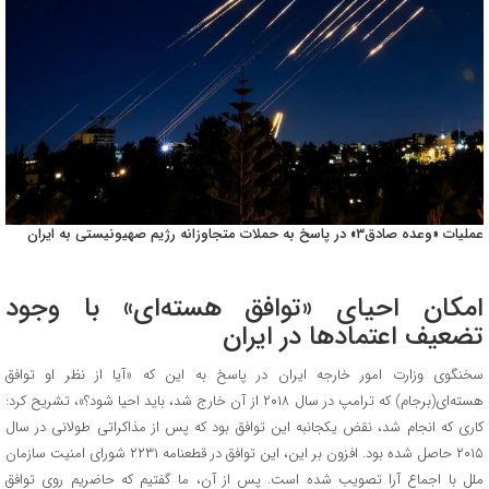
عملیات «وعده صادق۳» در پاسخ به حملات متجاوزانه رژیم صهیونیستی به ایران
امکان احیای «توافق هسته‌ای» با وجود
تضعیف اعتمادها در ایران
سخنگوی وزارت امور خارجه ایران در پاسخ به این که «آیا از نظر او توافق
هسته‌ای(برجام) که ترامپ در سال ۲۰۱۸ از آن خارج شد، باید احیا شود؟»، تشریح کرد:
کاری که انجام شد، نقض یکجانبه این توافق بود که پس از مذاکراتی طولانی در سال
۲۰۱۵ حاصل شده بود. افزون بر این، این توافق در قطعنامه ۲۲۳۱ شورای امنیت سازمان
ملل با اجماع آرا تصویب شده است. پس از آن، ما گفتیم که حاضریم روی توافق