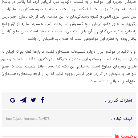
خبرنگار الجزیره این موضع را به نسبت «تهدیدآمیز» ارزیابی کرد، اما بقائی در پاسخ
گفت: نه، تهدیدآمیز نیست. اما نکته این است با توجه به نحوه همکاری با ما آژانس
بین‌‎المللی انرژی اتمی و شیوه رسیدگی‌مان به این مسئله، باید از رخدادهای اخیر درس
بگیریم. ما هنوز عضو پیمان منع گسترش تسلیحات اتمی هستیم. ما به توافق جامع
پادمانی احترام می‌گذاریم و آن را رعایت می‌کنیم که چند دهه است میان ما و آژانس
برقرار بوده. به نظرم این موضوعی است که همه باید قدردان آن باشند.
او با تاکید بر موضع ایران درباره تسلیحات هسته‌ای گفت: ما بارها گفته‌ایم که ایران به
دنبال تسلیحات اتمی نیست و این موضوع جایگاهی در دکترین دفاعی ما ندارد و طبق
فتوای رهبرمان ممنوع است. به نظرم این نکته نیز بسیار حائز اهمیت است که هیچ
شواهد یا سرنخی در گزارش‌های آژانس وجود ندارد که ایران از فعالیت‌های (هسته‌ای)
صلح‌آمیز انحرافی داشته است.
اشتراک گذاری :
لینک کوتاه :
http://ajabshirpress.ir/?p=573
برچسب ها