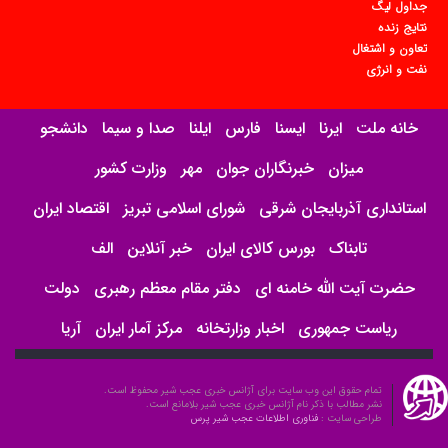
جداول لیگ
نتایج زنده
تعاون و اشتغال
نفت و انرژی
خانه ملت
ایرنا
ایسنا
فارس
ایلنا
صدا و سیما
دانشجو
میزان
خبرنگاران جوان
مهر
وزارت کشور
استانداری آذربایجان شرقی
شورای اسلامی تبریز
اقتصاد ایران
تابناک
بورس کالای ایران
خبر آنلاین
الف
حضرت آیت الله خامنه ای
دفتر مقام معظم رهبری
دولت
ریاست جمهوری
اخبار وزارتخانه
مرکز آمار ایران
آریا
تمام حقوق این وب سایت برای آژانس خبری عجب شیر محفوظ است.
نشر مطالب با ذکر نام آژانس خبری عجب شیر بلامانع است.
طراحی سایت :
فناوری اطلاعات عجب شیر پرس