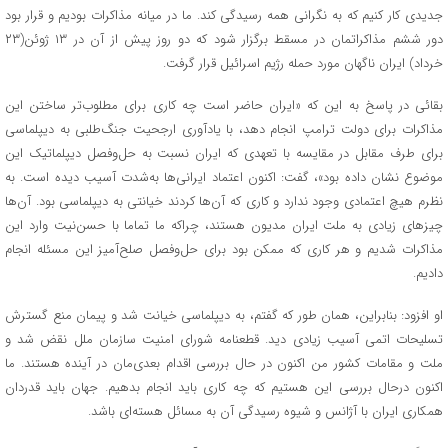
جدیدی کار کنیم که به نگرانی همه رسیدگی کند. ما در میانه مذاکرات بودیم و قرار بود
دور ششم مذاکراتمان در مسقط برگزار شود که دو روز پیش از آن در ۱۳ ژوئن(۲۳
خرداد) ایران ناگهان مورد حمله رژیم اسرائیل قرار گرفت.
بقائی در پاسخ به این که «ایران حاضر است چه کاری برای مطلوب‌تر ساختن این
مذاکرات برای دولت ترامپ انجام دهد، با یادآوری ارجحیت جنگ‌طلبی به دیپلماسی
برای طرف مقابل در مقایسه با تعهدی که ایران نسبت به حل‌وفصل دیپلماتیک این
موضوع نشان داده بود»، گفت: اکنون اعتماد ایرانی‌ها به‌شدت آسیب دیده است. به
نظرم هیچ اعتمادی وجود ندارد و کاری که آن‌ها کردند خیانتی به دیپلماسی بود. آن‌ها
چیزهای زیادی به ملت ایران مدیون هستند، چراکه ما تماما با حسن‌نیت وارد این
مذاکرات شدیم و هر کاری که ممکن بود برای حل‌وفصل صلح‌آمیز این مسئله انجام
دادیم.
او افزود: بنابراین، همان طور که گفتم، به دیپلماسی خیانت شد و پیمان منع گسترش
تسلیحات اتمی آسیب زیادی دید. قطعنامه شورای امنیت سازمان ملل نقض شد و
ملت و مقامات کشور من اکنون در حال بررسی اقدام بعدی‌مان در آینده هستند. ما
اکنون درحال بررسی این هستیم که چه کاری باید انجام بدهیم. جهان باید قدردان
همکاری ایران با آژانس و شیوه رسیدگی آن به مسائل هسته‌ای باشد.