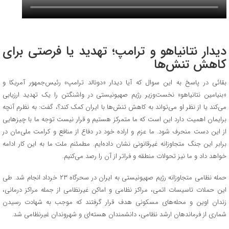
دیدار نتانیاهو و ترامپ؛ تهدید یا فرصتی برای
کاهش تنش‌ها
بقائی در پاسخ به این سوال که آیا دیدار «دونالد ترامپ» رئیس‌جمهور آمریکا و
«بنیامین نتانیاهو» نخست‌وزیر رژیم صهیونیستی در واشنگتن را یک تهدید ارزیابی
می‌کند یا از نظر او می‌تواند به کاهش تنش‌ها با ایران کمک کند؟، گفت: به نظرم آنچه
برایمان اهمیت دارد این است که ما متمرکز هستیم و قرار نیست توجه ما با چیزهایی
از این دست منحرف شود. ما عزم و اراده خود در دفاع از منافع و کرامت ملی‌مان در
برابر این جنگ متجاوزانه غیرقانونی نشان داده‌ایم. مطمئنم ملت ما به این کار ادامه
خواهد داد و ما نیز تحولات منطقه و فراتر از آن را رصد می‌کنیم.
حمله نظامی متجاوزانه رژیم صهیونیستی به ایران در سحرگاه ۲۳ خرداد انجام شد. طی
این حملات تاسیسات اتمی، مراکز نظامی و اماکن غیرنظامی از جمله مراکز درمانی،
زندان اوین و محله‌های مسکونی هدف قرار گرفتند که موجب به شهادت رسیدن
شماری از فرماندهان ارشد نظامی، دانشمندان هسته‌ای و شهروندان غیرنظامی شد.