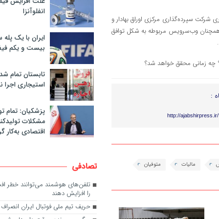
علت افزایش قی
انفلوآنزا
 شرکت سپرده‌گذاری مرکزی اوراق بهادار و
 همچنان وب‌سرویس مربوطه به شکل توافق
ایران با یک پله 
بیست و یکم فیف
تابستان تمام شد
استیجاری اجرا ن
ه :
پزشکیان: تمام تو
http://ajabshirpress.i
مشکلات تولیدکنن
اقتصادی به‌کار گر
مالیات
متوفیان
تصادفی
تلفن‌های هوشمند می‌توانند خطر اف
را افزایش دهند
حریف تیم ملی فوتبال ایران انصراف 