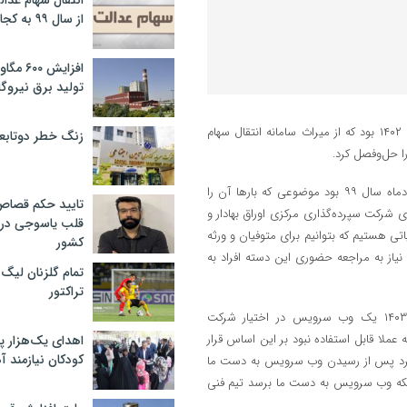
انتقال سهام عدا
از سال ۹۹ به کجا رسید؟
افزایش ۰
تولید برق نیروگا
به گزارش عجب شیر پرس به نقل از باشگاه خبرنگاران جوان؛ ۱۵ آبان سال ۱۴۰۲ بود که از میراث سامانه انتقال سهام
زنگ خطر دوتابعی
اما یکی از چالش‌های موجود بحث انتقال سهام عدالت متوفیان بعد از مردادماه سال ۹۹ بود موضوعی که بار‌ها آن را
تایید حکم قصا
 شرکت سپرده‌گذاری مرکزی اوراق بهادار و
قلب یاسوجی در د
تی هستیم که بتوانیم برای متوفیان و ورثه
کشور
 نیاز به مراجعه حضوری این دسته افراد به
تمام گلزنان لیگ‌
تراکتور
در ادامه این مقام مسئول اظهار کرد: سازمان امور مالیاتی دی‌ماه سال ۱۴۰۳ یک وب سرویس در اختیار شرکت
لا قابل استفاده نبود بر این اساس قرار
اهدای یک‌هزار 
کودکان نیازمند آ
گیرد پس از رسیدن وب سرویس به دست ما
 اینکه وب سرویس به دست ما برسد تیم فنی