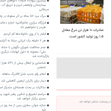
پیگیری پرونده سرقت داروهای شیمی‌
بیمارستان ولیعصر تبریز و تزریق آب م
سرطانی
مرگ مرد ۵۷ ساله بر اثر سقوط در چاه در میانه
قرارگاه مرکزی خاتم‌الانبیا: اجازه دخال
هرمز را نخواهیم داد
صادرات ۱۰ هزار تن مرغ معادل
فشار را از روی خانواده‌ها کم کردیم
۱.۵ روز تولید کشور است
هر ۷ دقیقه یک ایرانی مبتلا به آلزایمر می‌شود
عدم مخالفت شورای نگهبان با حذف چ
ملی/ مصوبه به دلیل ابهامات دیگری
بازگردانده شد
شناسایی و ابطا
نامعتبر
اعلام رقم جدید شارژ کالابرگ ماهانه
دینار برای زائران اربعین کاهشی شد
مذاکرات بر بحث هسته‌ای متمرکز ا
مراسم تشییع و تدفین رهبر شهید پ
محرم برگزار خواهد شد
 در وبسایت منتشر خواهد شد.
جنازه جوان سقزی پس از سه روز در س
شد