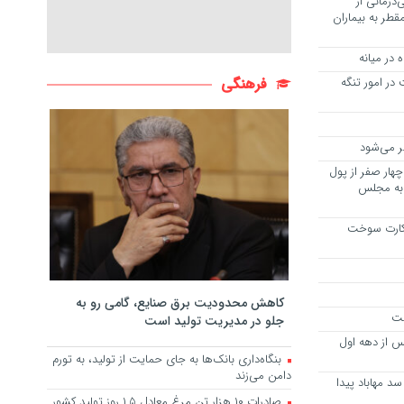
درمانی از
قطر به بیماران
ت در امور تنگه
فرهنگی
هار صفر از پول
 به مجلس
ل بیش از ۵۳۰ هزار کارت سوخت
کاهش محدودیت برق صنایع، گامی رو به
ست
جلو در مدیریت تولید است
س از دهه اول
بنگاه‌داری بانک‌ها به جای حمایت از تولید، به تورم
دامن می‌زند
د مهاباد پیدا
صادرات ۱۰ هزار تن مرغ معادل ۱.۵ روز تولید کشور