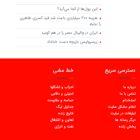
این پول‌ها از کجا می‌آید؟
هزینه ۲۰۰ میلیاردی باعث شد قید کسری طاهری
را بزنیم
ایران در والیبال مصر را در هم کوبید
پرسپولیس بازیچه دست خداداد
دسترسی سریع
خط مشی
درباره ما
احزاب و تشکلها
تماس با ما
امنیتی و دفاعی
استخدام
حماسه و مقاومت
اعلام مشکل سایت
جداول لیگ
تبلیغات در سایت
نتایج زنده
دیگر رسانه ها
تعاون و اشتغال
پخش زنده
نفت و انرژی