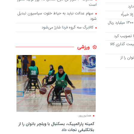
است
ارد
سهام عدالت نباید به حیاط خلوت سیاسیون تبدیل
لا خیراً»
شود
خدمات اجتماعی بهزیستی در قزوین ۱۳۰۰ میلیارد ریال
کالابرگ سه گروه فردا شارژ می‌شود
 تصویب کرد
یمت گذاری کالا
ورزشی
وان را از
همایون‌پور:
کمیته پارالمپیک، بسکتبال با ویلچر بانوان را از
بلاتکلیفی نجات داد