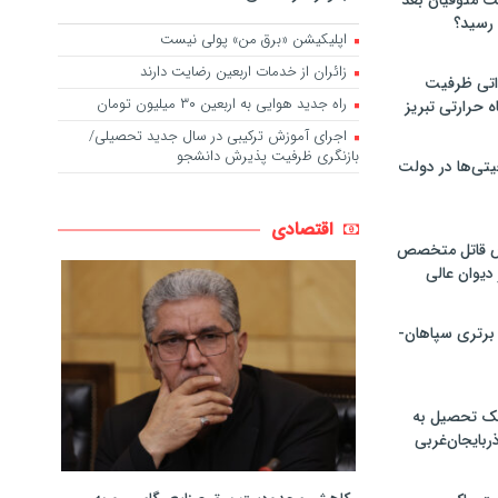
لت متوفیان بعد
اپلیکیشن «برق من» پولی نیست
زائران از خدمات اربعین رضایت دارند
۶۰ مگاواتی ظرفیت
راه جدید هوایی به اربعین ۳۰ میلیون تومان
ه حرارتی تبریز
اجرای آموزش ترکیبی در سال جدید تحصیلی/
بازنگری ظرفیت پذیرش دانشجو
تی‌ها در دولت
اقتصادی
ص قاتل متخصص
یوان عالی
 برتری سپاهان-
پک تحصیل به
ذربایجان‌غربی