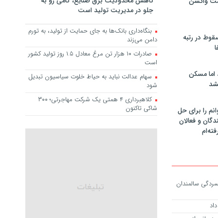
کاهش محدودیت برق صنایع، گامی رو به
مت واکسن
جلو در مدیریت تولید است
بنگاه‌داری بانک‌ها به جای حمایت از تولید، به تورم
سقوط در رتبه
دامن می‌زند
ا
صادرات ۱۰ هزار تن مرغ معادل ۱.۵ روز تولید کشور
است
 اما مسکن
سهام عدالت نباید به حیاط خلوت سیاسیون تبدیل
شد
شود
کلاهبرداری ۴ همتی یک شرکت مهاجرتی؛ ۳۰۰
شاکی تاکنون
انم را برای حل
دگان و فعالان
فته‌ام
سردگی سالمندان
داد