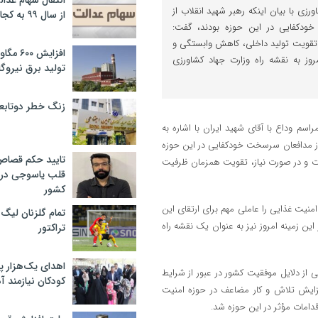
انتقال سهام عدا
ی با بیان اینکه رهبر شهید انقلاب از
از سال ۹۹ به کجا رسید؟
خودکفایی در این حوزه بودند، گفت:
 تقویت تولید داخلی، کاهش وابستگی و
افزایش ۰
روز به نقشه راه وزارت جهاد کشاورزی
تولید برق نیروگا
زنگ خطر دوتابعی
سم وداع با آقای شهید ایران با اشاره به
از مدافعان سرسخت خودکفایی در این حوزه
تایید حکم قصا
ات و در صورت نیاز، تقویت همزمان ظرفیت
قلب یاسوجی در د
کشور
منیت غذایی را عاملی مهم برای ارتقای این
تمام گلزنان لیگ‌
ن زمینه امروز نیز به‌ عنوان یک نقشه راه
تراکتور
اهدای یک‌هزار 
از دلایل موفقیت کشور در عبور از شرایط
کودکان نیازمند آ
 افزایش تلاش و کار مضاعف در حوزه امنیت
قدامات مؤثر در این حوزه شد.