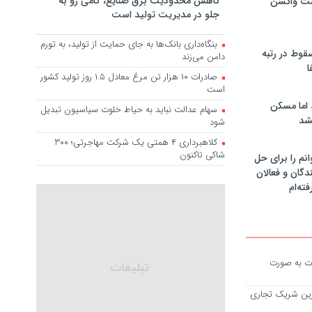
کاهش محدودیت برق صنایع، گامی رو به
مت واکسن
جلو در مدیریت تولید است
بنگاه‌داری بانک‌ها به جای حمایت از تولید، به تورم
سقوط در رتبه
دامن می‌زند
ا
صادرات ۱۰ هزار تن مرغ معادل ۱.۵ روز تولید کشور
است
 اما مسکن
سهام عدالت نباید به حیاط خلوت سیاسیون تبدیل
شد
شود
کلاهبرداری ۴ همتی یک شرکت مهاجرتی؛ ۳۰۰
شاکی تاکنون
انم را برای حل
دگان و فعالان
فته‌ام
ات به صورت
ن بزرگ‌ترین شریک تجاری