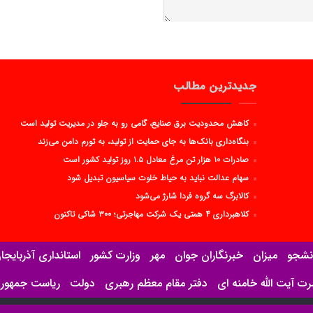
جدیدترین مطالب
کاهش محدودیت برق صنایع، گامی رو به جلو در مدیریت تولید است
بنگاه‌داری بانک‌ها به جای حمایت از تولید، به تورم دامن می‌زند
صادرات ۱۰ هزار تن مرغ معادل ۱.۵ روز تولید کشور است
سهام عدالت نباید به حیاط خلوت سیاسیون تبدیل شود
کالابرگ سه گروه فردا شارژ می‌شود
کلاهبرداری ۴ همتی یک شرکت مهاجرتی؛ ۳۰۰ شاکی تاکنون
نشجو
میزان
خبرنگاران جوان
مهر
وزارت کشور
استانداری آذربایج
 آیت الله خامنه ای
دفتر مقام معظم رهبری
دولت
ریاست جمهور