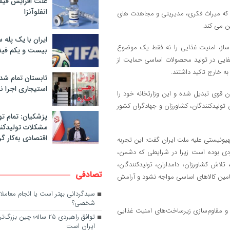
علت افزایش قی
انفلوآنزا
د که میراث فکری، مدیریتی و مجاهدت‌ های
 می‌ کند.
ایران با یک پله 
‌ ساز، امنیت غذایی را نه فقط یک موضوع
بیست و یکم فیف
دکفایی در تولید محصولات اساسی حمایت از
ه خارج تاکید داشتند.
تابستان تمام شد
استیجاری اجرا ن
ن قوی تبدیل شده و این وزارتخانه خود را
 تولیدکنندگان، کشاورزان و جهادگران کشور
پزشکیان: تمام تو
مشکلات تولیدکنن
اقتصادی به‌کار گر
هیونیستی علیه ملت ایران گفت: این تجربه
هبردی بوده است زیرا در شرایطی که دشمن،
تلاش کشاورزان، دامداران، تولیدکنندگان،
تصادفی
امین کالاهای اساسی مواجه نشود و آرامش
سبدگردانی بهتر است یا انجام معامل
شخصی؟
ی و مقاوم‌سازی زیرساخت‌های امنیت غذایی
توافق راهبردی ۲۵ ساله؛ چی
ایران است