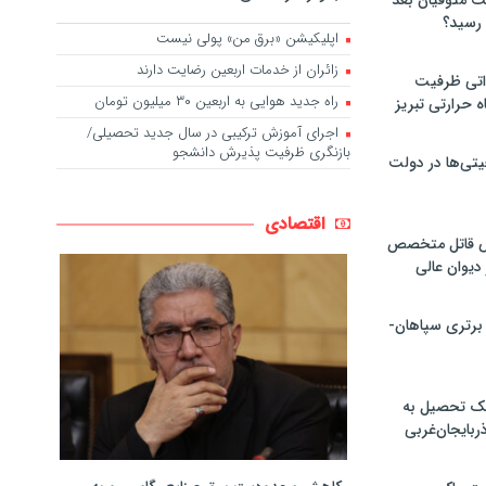
لت متوفیان بعد
اپلیکیشن «برق من» پولی نیست
زائران از خدمات اربعین رضایت دارند
۶۰ مگاواتی ظرفیت
راه جدید هوایی به اربعین ۳۰ میلیون تومان
ه حرارتی تبریز
اجرای آموزش ترکیبی در سال جدید تحصیلی/
بازنگری ظرفیت پذیرش دانشجو
تی‌ها در دولت
اقتصادی
ص قاتل متخصص
یوان عالی
 برتری سپاهان-
پک تحصیل به
ذربایجان‌غربی