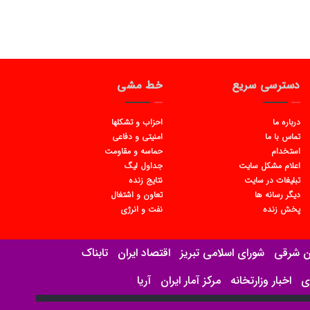
دسترسی سریع
خط مشی
درباره ما
احزاب و تشکلها
تماس با ما
امنیتی و دفاعی
استخدام
حماسه و مقاومت
اعلام مشکل سایت
جداول لیگ
تبلیغات در سایت
نتایج زنده
دیگر رسانه ها
تعاون و اشتغال
پخش زنده
نفت و انرژی
ان شرقی
شورای اسلامی تبریز
اقتصاد ایران
تابناک
ی
اخبار وزارتخانه
مرکز آمار ایران
آریا