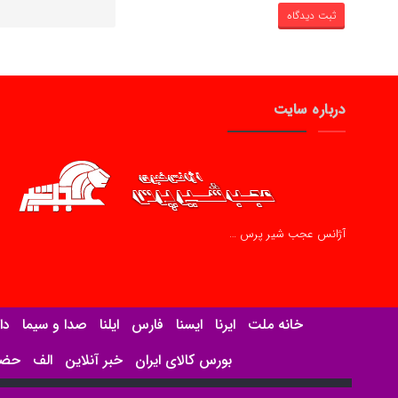
درباره سایت
آژانس عجب شیر پرس …
خانه ملت
ایرنا
ایسنا
فارس
ایلنا
صدا و سیما
دا
بورس کالای ایران
خبر آنلاین
الف
حضرت