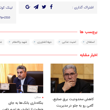
اشتراک گذاری :
لینک کوتا
r/?p=2310
برچسب ها
استقلال
امنیت غذایی
جهادکشاورزی
شهید والامقام
غل
اخبار مشابه
ممکان:
کاهش محدودیت برق صنایع،
بنگاه‌داری بانک‌ها به جای
گامی رو به جلو در مدیریت
حمایت از تولید، به تورم دامن