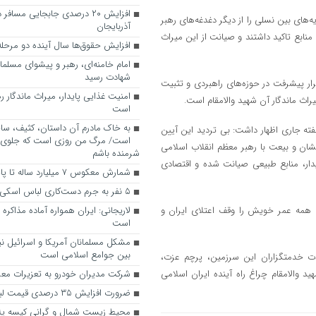
افزایش ۲۰ درصدی جابجایی مساف
ای بین‌ نسلی را از دیگر دغدغه‌های رهبر
آذربایجان
 منابع تاکید داشتند و صیانت از این میراث
افزایش حقوق‌ها سال آینده دو مرحله
امام خامنه‌ای، رهبر و پیشوای مسلما
شهادت رسید
رار پیشرفت در حوزه‌های راهبردی و تثبیت
امنیت غذایی پایدار، میراث ماندگار ر
یراث ماندگار آن شهید والامقام است.
است
به خاک مادرم آن داستان، کثیف، سا
فته جاری اظهار داشت:‌ بی تردید این آیین
است/ مرگ من روزی‌ است که جلوی 
یشان و بیعت با رهبر معظم انقلاب اسلامی
شرمنده باشم
یدار، منابع طبیعی صیانت‌ شده و اقتصادی
شمارش معکوس ۷ میلیارد ساله تا پایان جهان هستی
۵ نفر به جرم دست‌کاری لباس اسکی تعلیق شدند
ه همه عمر خویش را وقف اعتلای ایران و
لاریجانی: ایران همواره آماده مذاکره ع
است
مشکل مسلمانان آمریکا و اسرائیل ن
بین جوامع اسلامی است
دت خدمتگزاران این سرزمین، پرچم عزت،
د والامقام چراغ راه آینده ایران اسلامی
شرکت مدیران خودرو به تعزیرات مع
ضرورت افزایش ۳۵ درصدی قیمت لبنیات در بازار
محیط زیست شمال و گرانی کیسه پل