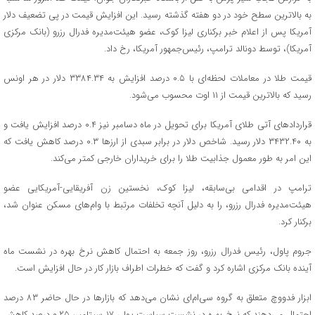
به بالاترین سطح خود در دو هفته گذشته رسید. این افزایش قیمت در پی تضعیف دلار
آمریکا پس از اعلام خبر برکناری لیزا کوک، عضو هیئت‌مدیره فدرال رزرو (بانک مرکزی
آمریکا)، توسط دونالد ترامپ، رئیس‌جمهور آمریکا، رخ داد.
قیمت طلا در معاملات لحظه‌ای با ۰.۵ درصد افزایش به ۳۳۸۴.۳۴ دلار در هر اونس
رسید که بالاترین قیمت از ۱۱ اوت محسوب می‌شود.
قرارداد‌های آتی طلای آمریکا برای تحویل در ماه دسامبر نیز ۰.۴ درصد افزایش یافت و
به ۳۴۳۲.۴۰ دلار رسید. شاخص دلار در برابر سبدی از ارز‌ها ۰.۳ درصد کاهش یافت که
این امر به طور معمول جذابیت طلا را برای خریداران خارجی کمتر می‌کند.
ترامپ در اقدامی بی‌سابقه، لیزا کوک، نخستین زن آفریقایی-آمریکایی عضو
هیئت‌مدیره فدرال رزرو، را به دلیل آنچه تخلفات مرتبط با وام‌های مسکن عنوان شد،
برکنار کرد.
جروم پاول، رئیس فدرال رزرو، روز جمعه به احتمال کاهش نرخ بهره در نشست ماه
آینده بانک مرکزی اشاره کرد و گفت که خطرات اطراف بازار کار در حال افزایش است.
ابزار فدووچ متعلق به گروه سی‌ام‌ای نشان می‌دهد که بازار‌ها در حال حاضر ۸۳ درصد
احتمال می‌دهند که نرخ بهره در نشست سیاست پولی ۱۷ سپتامبر، ۰.۲۵ درصد کاهش