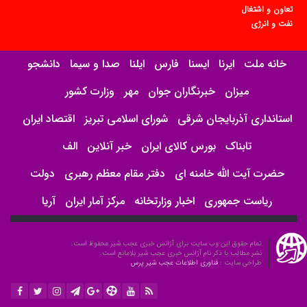
تعاون و اشتغال
نفت و انرژی
خانه ملت
ایرنا
ایسنا
فارس
ایلنا
صدا و سیما
دانشجو
میزان
خبرنگاران جوان
مهر
وزارت کشور
استانداری آذربایجان شرقی
شورای اسلامی تبریز
اقتصاد ایران
تابناک
بورس کالای ایران
خبر آنلاین
الف
حضرت آیت الله خامنه ای
دفتر مقام معظم رهبری
دولت
ریاست جمهوری
اخبار وزارتخانه
مرکز آمار ایران
آریا
تمام حقوق این وب سایت برای آژانس خبری عجب شیر محفوظ است.
نشر مطالب با ذکر نام آژانس خبری عجب شیر بلامانع است.
طراحی سایت :
فناوری اطلاعات عجب شیر پرس