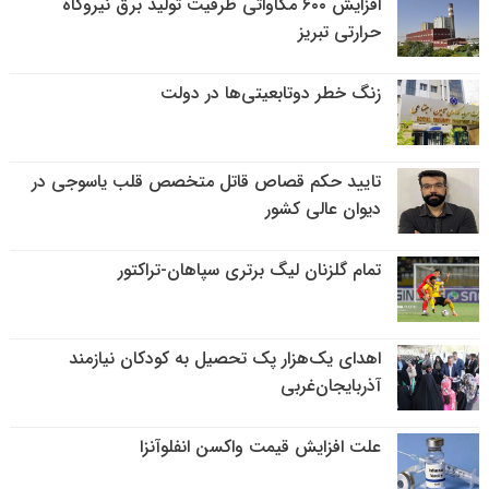
افزایش ۶۰۰ مگاواتی ظرفیت تولید برق نیروگاه
حرارتی تبریز
زنگ خطر دوتابعیتی‌ها در دولت
تایید حکم قصاص قاتل متخصص قلب یاسوجی در
دیوان عالی کشور
تمام گلزنان لیگ‌ برتری سپاهان-تراکتور
اهدای یک‌هزار پک تحصیل به کودکان نیازمند
آذربایجان‌غربی
علت افزایش قیمت واکسن انفلوآنزا