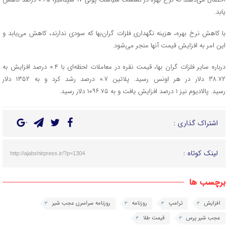
یابد.
با کاهش نرخ بهره، هزینه نگهداری فلزات گران‌بها که سودی ندارند، کاهش می‌یابد و
این امر به افزایش قیمت آنها منجر می‌شود.
درباره سایر فلزات گران بها، قیمت نقره در معاملات لحظه‌ای با ۰.۴ درصد افزایش به
۳۸.۷۲ دلار در هر اونس رسید. پلاتین ۰.۷ درصد رشد کرد و به ۱۳۵۲ دلار
رسید. پالادیوم نیز ۱ درصد افزایش یافت و به ۱۰۹۶.۷۵ دلار رسید.
اشتراک گذاری :
لینک کوتاه :
http://ajabshirpress.ir/?p=1304
برچسب ها
افزایش
ترامپ
روزنامه
روزنامه سراسری عجب شیر
عجب شیر پرس
قیمت طلا