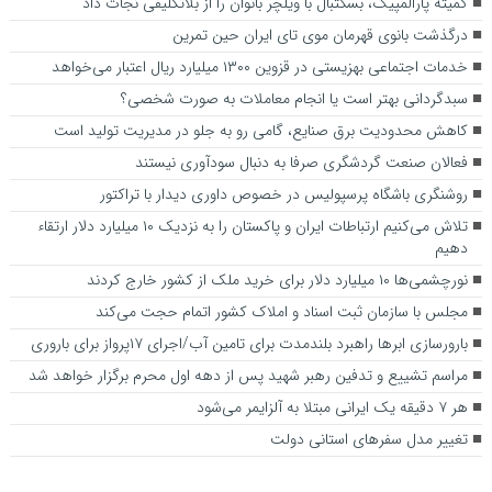
کمیته پارالمپیک، بسکتبال با ویلچر بانوان را از بلاتکلیفی نجات داد
درگذشت بانوی قهرمان موی تای ایران حین تمرین
خدمات اجتماعی بهزیستی در قزوین ۱۳۰۰ میلیارد ریال اعتبار می‌خواهد
سبدگردانی بهتر است یا انجام معاملات به صورت شخصی؟
کاهش محدودیت برق صنایع، گامی رو به جلو در مدیریت تولید است
فعالان صنعت گردشگری صرفا به دنبال سودآوری نیستند
روشنگری باشگاه پرسپولیس در خصوص داوری دیدار با تراکتور
تلاش می‌کنیم ارتباطات ایران و پاکستان را به نزدیک ۱۰ میلیارد دلار ارتقاء
دهیم
نورچشمی‌ها ۱۰ میلیارد دلار برای خرید ملک از کشور خارج کردند
مجلس با سازمان ثبت اسناد و املاک کشور اتمام حجت می‌کند
بارورسازی ابرها راهبرد بلندمدت برای تامین آب/اجرای ۱۷پرواز برای باروری
مراسم تشییع و تدفین رهبر شهید پس از دهه اول محرم برگزار خواهد شد
هر ۷ دقیقه یک ایرانی مبتلا به آلزایمر می‌شود
تغییر مدل سفرهای استانی دولت