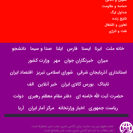
حماسه و مقاومت
جداول لیگ
نتایج زنده
تعاون و اشتغال
نفت و انرژی
خانه ملت
ایرنا
ایسنا
فارس
ایلنا
صدا و سیما
دانشجو
میزان
خبرنگاران جوان
مهر
وزارت کشور
استانداری آذربایجان شرقی
شورای اسلامی تبریز
اقتصاد ایران
تابناک
بورس کالای ایران
خبر آنلاین
الف
حضرت آیت الله خامنه ای
دفتر مقام معظم رهبری
دولت
ریاست جمهوری
اخبار وزارتخانه
مرکز آمار ایران
آریا
تمام حقوق این وب سایت برای آژانس خبری عجب شیر محفوظ است.
نشر مطالب با ذکر نام آژانس خبری عجب شیر بلامانع است.