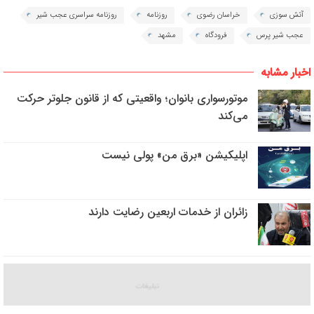
آتش سوزی
خراسان رضوی
روزنامه
روزنامه سراسری عجب شیر
عجب شیر پرس
فرودگاه
مشهد
اخبار مشابه
موتورسواری بانوان؛ واقعیتی که از قانون جلوتر حرکت
می‌کند
اپلیکیشن «برق من» پولی نیست
زائران از خدمات اربعین رضایت دارند