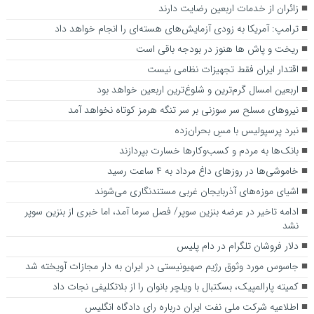
زائران از خدمات اربعین رضایت دارند
ترامپ: آمریکا به زودی آزمایش‌های هسته‌ای را انجام خواهد داد
ریخت و پاش ها هنوز در بودجه باقی است
اقتدار ایران فقط تجهیزات نظامی نیست
اربعین امسال گرم‌ترین و شلوغ‌ترین اربعین خواهد بود
نیروهای مسلح سر سوزنی بر سر تنگه هرمز کوتاه نخواهد آمد
نبرد پرسپولیس با مسِ بحران‌زده
بانک‌ها به مردم و کسب‌وکارها خسارت بپردازند
خاموشی‌ها در روزهای داغ مرداد به ۴ ساعت رسید
اشیای موزه‌های آذربایجان غربی مستندنگاری می‌شوند
ادامه تاخیر در عرضه بنزین سوپر/ فصل سرما آمد، اما خبری از بنزین سوپر
نشد
دلار فروشان تلگرام در دام پلیس
جاسوس مورد وثوق رژیم صهیونیستی در ایران به دار مجازات آویخته شد
کمیته پارالمپیک، بسکتبال با ویلچر بانوان را از بلاتکلیفی نجات داد
اطلاعیه شرکت ملی نفت ایران درباره رای دادگاه انگلیس