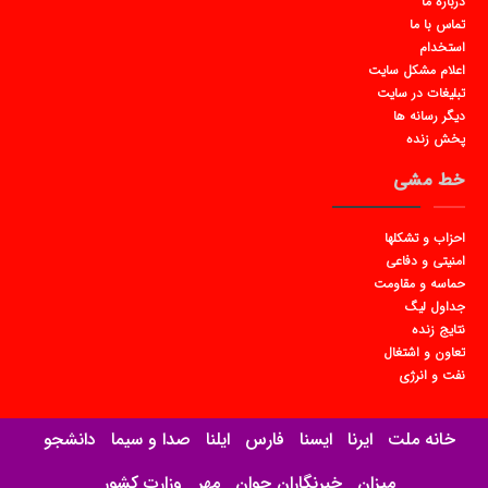
درباره ما
تماس با ما
استخدام
اعلام مشکل سایت
تبلیغات در سایت
دیگر رسانه ها
پخش زنده
خط مشی
احزاب و تشکلها
امنیتی و دفاعی
حماسه و مقاومت
جداول لیگ
نتایج زنده
تعاون و اشتغال
نفت و انرژی
خانه ملت
ایرنا
ایسنا
فارس
ایلنا
صدا و سیما
دانشجو
میزان
خبرنگاران جوان
مهر
وزارت کشور