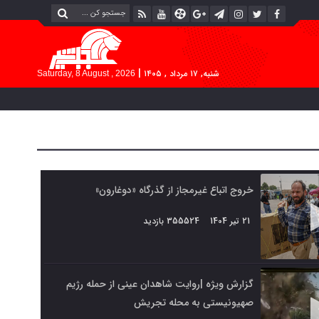
|
شنبه, ۱۷ مرداد , ۱۴۰۵
Saturday, 8 August , 2026
خروج اتباع غیرمجاز از گذرگاه «دوغارون»
21 تیر 1404
355524 بازدید
گزارش ویژه |روایت شاهدان عینی از حمله رژیم
صهیونیستی به محله تجریش