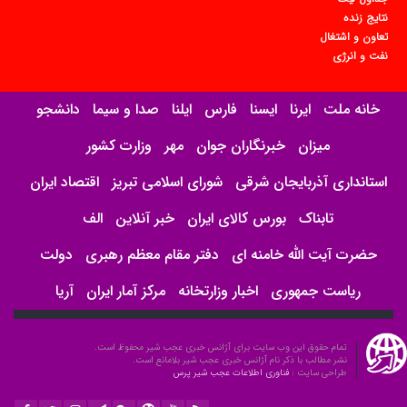
نتایج زنده
تعاون و اشتغال
نفت و انرژی
خانه ملت
ایرنا
ایسنا
فارس
ایلنا
صدا و سیما
دانشجو
میزان
خبرنگاران جوان
مهر
وزارت کشور
استانداری آذربایجان شرقی
شورای اسلامی تبریز
اقتصاد ایران
تابناک
بورس کالای ایران
خبر آنلاین
الف
حضرت آیت الله خامنه ای
دفتر مقام معظم رهبری
دولت
ریاست جمهوری
اخبار وزارتخانه
مرکز آمار ایران
آریا
تمام حقوق این وب سایت برای آژانس خبری عجب شیر محفوظ است.
نشر مطالب با ذکر نام آژانس خبری عجب شیر بلامانع است.
طراحی سایت :
فناوری اطلاعات عجب شیر پرس