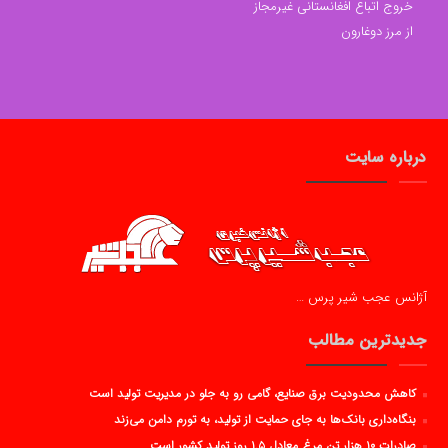
خروج اتباع افغانستانی غیرمجاز
از مرز دوغارون
درباره سایت
آژانس عجب شیر پرس …
جدیدترین مطالب
کاهش محدودیت برق صنایع، گامی رو به جلو در مدیریت تولید است
بنگاه‌داری بانک‌ها به جای حمایت از تولید، به تورم دامن می‌زند
صادرات ۱۰ هزار تن مرغ معادل ۱.۵ روز تولید کشور است