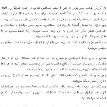
به گزارش عجب شیر پرس به نقل از مهر، اسماعیل بقائی در جمع خبرنگاران، اظهار
داشت: روند دیپلماتیک در خلأ اتفاق نمی‌افتد. برای پیشبرد هر مذاکره‌ای یا فرایند
دیپلماتیکی، نیازمند یک فضای حداقلی هستید تا بتوانید کار دیپلماسی را پیش ببرید.
وی افزود: متاسفانه، آمریکا با پیام‌های متناقض، تغییر مکرر مواضع و مطالبات و
همچنین نقض مکرر آتش‌بس، به این روند آسیب می‌زند. رژیم صهیونیستی نیز با
نقض‌های مکرر آتش‌بس در لبنان به این روند لطمه می‌زند.
سخنگوی وزارت خارجه گفت: هر روند دیپلماتیکی از توسل به زور و اقدامات غیرقانونی
متضرر می‌شود.
بقائی با بیان اینکه دیپلماسی و میدان دو امر جدا از هم نیستند؛ این دو در کنار
یکدیگر، ابزاری برای صیانت از منافع و امنیت ملی ایران هستند، عنوان کرد: در هر کجا
که لازم باشد، نیروهای مسلح ما با اقتدار به دشمن پاسخ می‌دهند.
وی یاداور شد: اتفاقی که دیشب افتاد نشان داد که نیروهای مسلح شجاع ایران در
دفاع از کشور درنگ نمی‌کنند.
وی گفت: در حوزه دیپلماسی نیز ارکان حاکمیت کاملا هماهنگ هستند و در هر کجا که
لازم باشد، از ابزار دیپلماسی و هر جا که اقتضا کند، از نیروی نظامی برای دفاع از کشور
استفاده خواهند کرد.